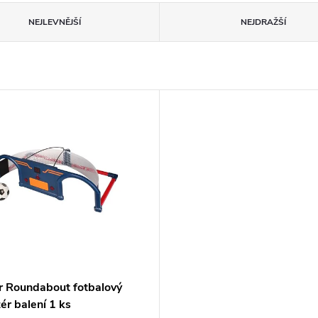
NEJLEVNĚJŠÍ
NEJDRAŽŠÍ
r Roundabout fotbalový
ér balení 1 ks