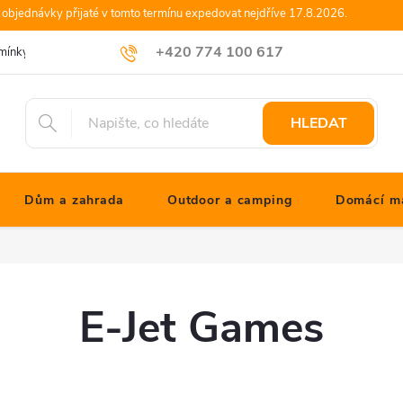
objednávky přijaté v tomto termínu expedovat nejdříve 17.8.2026.
+420 774 100 617
mínky
Podmínky ochrany osobních údajů
Blog JONATHANshop.cz
info@jonathanshop.cz
HLEDAT
Dům a zahrada
Outdoor a camping
Domácí ma
E-Jet Games