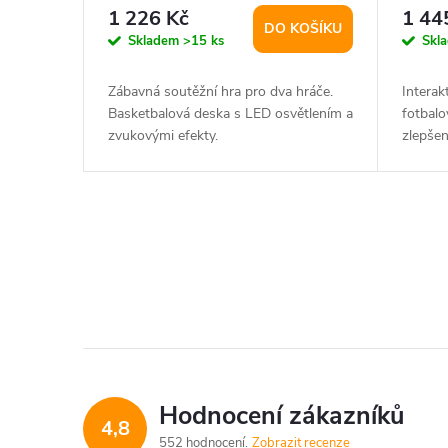
r
balení 1 ks
d
1 226 Kč
1 44
DO KOŠÍKU
o
Skladem
>15 ks
Skl
u
d
Zábavná soutěžní hra pro dva hráče.
Interak
k
Basketbalová deska s LED osvětlením a
fotbalo
u
zvukovými efekty.
zlepšen
t
k
ů
t
O
v
ů
l
á
d
Hodnocení zákazníků
4,8
a
552 hodnocení
Zobrazit recenze