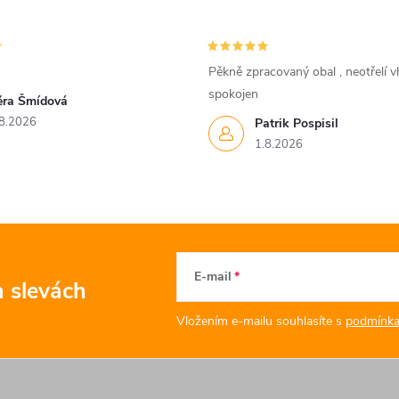
Pěkně zpracovaný obal , neotřelí vh
spokojen
ěra Šmídová
8.2026
Patrik Pospisil
1.8.2026
E-mail
a slevách
Vložením e-mailu souhlasíte s
podmínka