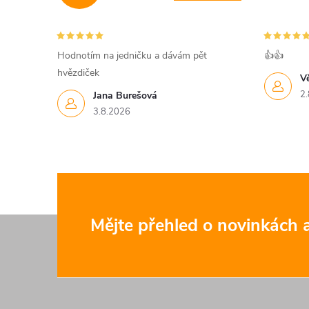
c
í
Hodnotím na jedničku a dávám pět
👍👍
hvězdiček
p
V
2.
Jana Burešová
r
3.8.2026
v
k
y
v
Z
Mějte přehled o novinkách
ý
á
p
p
i