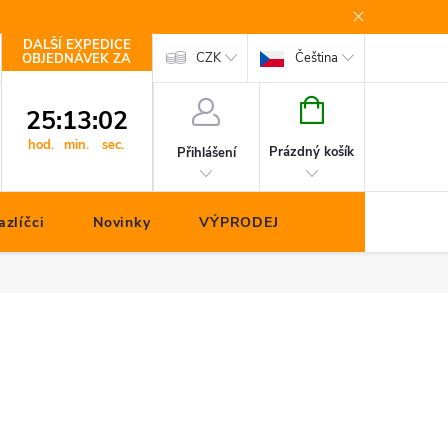
DALŠÍ EXPEDICE
Kontakty
CZK
Čeština
OBJEDNÁVEK ZA
NÁKUPNÍ
25
:
13
:
02
KOŠÍK
hod.
min.
sec.
Prázdný košík
Přihlášení
zlíčci
Novinky
VÝPRODEJ