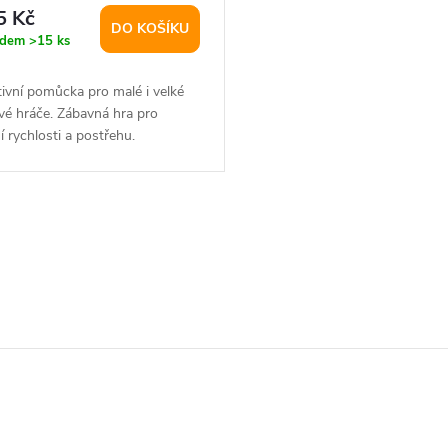
5 Kč
DO KOŠÍKU
adem
>15 ks
tivní pomůcka pro malé i velké
vé hráče. Zábavná hra pro
í rychlosti a postřehu.