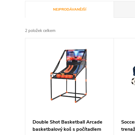
Ř
NEJPRODÁVANĚJŠÍ
a
2
položek celkem
z
V
e
ý
n
p
í
i
p
s
r
p
Double Shot Basketball Arcade
Socce
o
basketbalový koš s počítadlem
trenaž