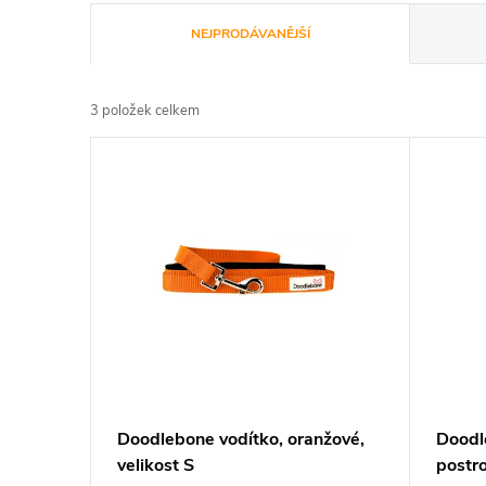
Ř
NEJPRODÁVANĚJŠÍ
a
3
položek celkem
z
V
e
ý
n
p
í
i
p
s
r
p
Doodlebone vodítko, oranžové,
Doodl
o
velikost S
postro