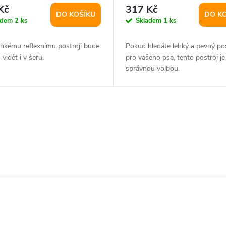
Kč
317 Kč
DO KOŠÍKU
DO K
adem
2 ks
Skladem
1 ks
ehkému reflexnímu postroji bude
Pokud hledáte lehký a pevný pos
 vidět i v šeru.
pro vašeho psa, tento postroj je
správnou volbou.