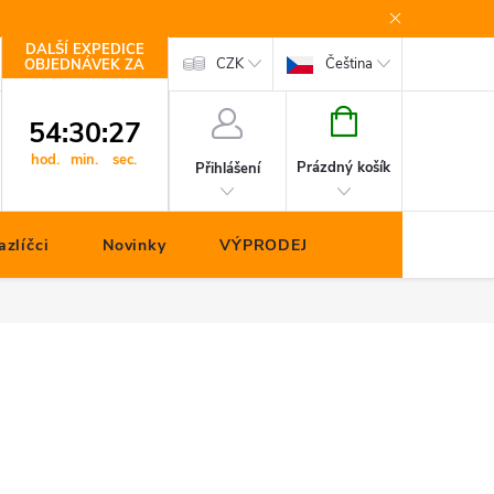
DALŠÍ EXPEDICE
Kontakty
CZK
Čeština
OBJEDNÁVEK ZA
NÁKUPNÍ
54
:
30
:
26
KOŠÍK
hod.
min.
sec.
Prázdný košík
Přihlášení
zlíčci
Novinky
VÝPRODEJ