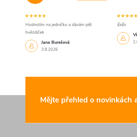
c
í
Hodnotím na jedničku a dávám pět
👍👍
hvězdiček
p
V
2.
Jana Burešová
r
3.8.2026
v
k
y
v
Z
Mějte přehled o novinkách
ý
á
p
p
i