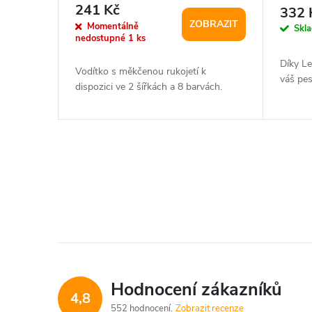
r
241 Kč
d
332 
ZOBRAZIT
o
Momentálně
Skl
nedostupné
1 ks
u
d
Díky L
Vodítko s měkčenou rukojetí k
k
váš pes
dispozici ve 2 šířkách a 8 barvách.
u
t
k
ů
t
O
v
ů
l
á
d
Hodnocení zákazníků
4,8
a
552 hodnocení
Zobrazit recenze