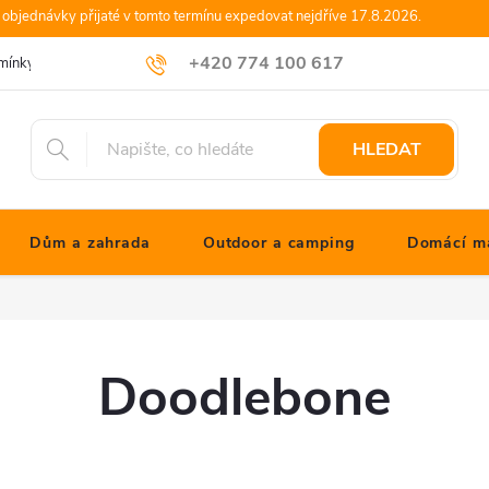
objednávky přijaté v tomto termínu expedovat nejdříve 17.8.2026.
+420 774 100 617
mínky
Podmínky ochrany osobních údajů
Blog JONATHANshop.cz
info@jonathanshop.cz
HLEDAT
Dům a zahrada
Outdoor a camping
Domácí ma
Doodlebone