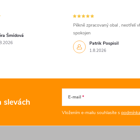
Pěkně zpracovaný obal , neotřelí vh
spokojen
ěra Šmídová
8.2026
Patrik Pospisil
1.8.2026
E-mail
a slevách
Vložením e-mailu souhlasíte s
podmínka