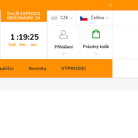
DALŠÍ EXPEDICE
Kontakty
CZK
Čeština
OBJEDNÁVEK ZA
NÁKUPNÍ
1
:
19
:
25
KOŠÍK
hod.
min.
sec.
Prázdný košík
Přihlášení
zlíčci
Novinky
VÝPRODEJ