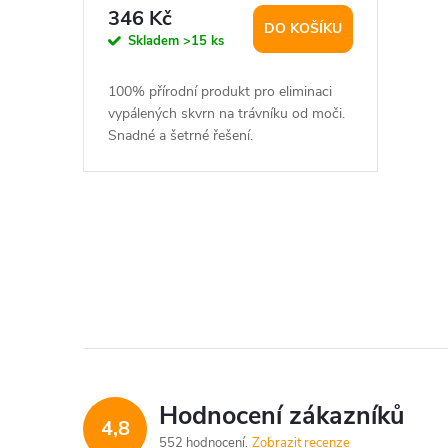
r
d
346 Kč
DO KOŠÍKU
o
Skladem
>15 ks
u
d
100% přírodní produkt pro eliminaci
k
vypálených skvrn na trávníku od moči.
u
Snadné a šetrné řešení.
t
k
ů
t
O
v
ů
l
á
d
Hodnocení zákazníků
4,8
a
552 hodnocení
Zobrazit recenze