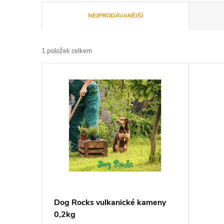
Ř
NEJPRODÁVANĚJŠÍ
a
1
položek celkem
z
V
e
ý
n
p
í
i
p
s
r
p
Dog Rocks vulkanické kameny
o
0,2kg