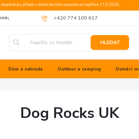
objednávky přijaté v tomto termínu expedovat nejdříve 17.8.2026.
+420 774 100 617
mínky
Podmínky ochrany osobních údajů
Blog JONATHANshop.cz
info@jonathanshop.cz
HLEDAT
Dům a zahrada
Outdoor a camping
Domácí ma
Dog Rocks UK