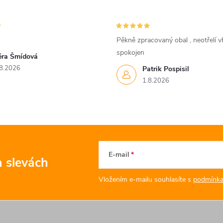
Pěkně zpracovaný obal , neotřelí vh
spokojen
ěra Šmídová
8.2026
Patrik Pospisil
1.8.2026
E-mail
a slevách
Vložením e-mailu souhlasíte s
podmínka