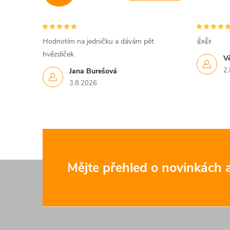
c
í
Hodnotím na jedničku a dávám pět
👍👍
hvězdiček
p
V
2.
Jana Burešová
r
3.8.2026
v
k
y
v
Z
Mějte přehled o novinkách
ý
á
p
p
i