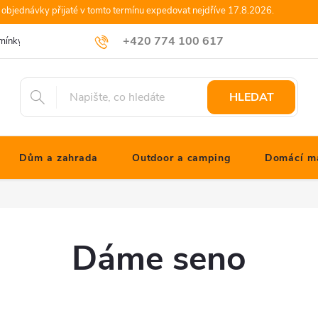
objednávky přijaté v tomto termínu expedovat nejdříve 17.8.2026.
+420 774 100 617
mínky
Podmínky ochrany osobních údajů
Blog JONATHANshop.cz
info@jonathanshop.cz
HLEDAT
Dům a zahrada
Outdoor a camping
Domácí ma
Dáme seno