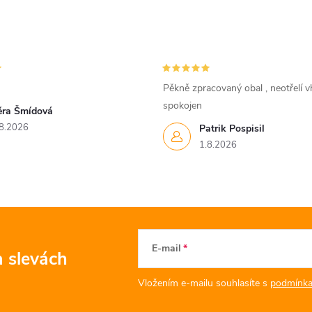
Pěkně zpracovaný obal , neotřelí vh
spokojen
ěra Šmídová
8.2026
Patrik Pospisil
1.8.2026
E-mail
a slevách
Vložením e-mailu souhlasíte s
podmínka