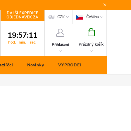
DALŠÍ EXPEDICE
Kontakty
CZK
Čeština
OBJEDNÁVEK ZA
NÁKUPNÍ
19
:
57
:
10
KOŠÍK
hod.
min.
sec.
Prázdný košík
Přihlášení
zlíčci
Novinky
VÝPRODEJ