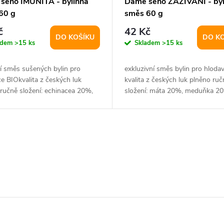
seno IMUNITA - bylinná
Dáme seno ZAŽÍVÁNÍ - byl
60 g
směs 60 g
č
42 Kč
DO KOŠÍKU
DO K
adem
>15 ks
Skladem
>15 ks
í směs sušených bylin pro
exkluzivní směs bylin pro hloda
e BIOkvalita z českých luk
kvalita z českých luk plněno ruč
ručně složení: echinacea 20%,
složení: máta 20%, meduňka 2
 15%,...
heřmánek...