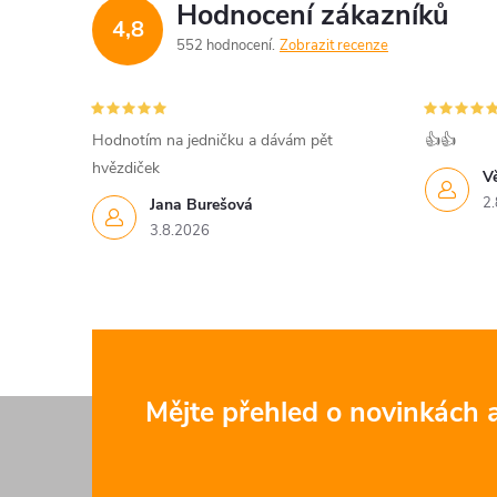
d
Hodnocení zákazníků
4,8
a
552 hodnocení
Zobrazit recenze
c
í
Hodnotím na jedničku a dávám pět
👍👍
hvězdiček
p
V
2.
Jana Burešová
r
3.8.2026
v
k
y
v
Z
Mějte přehled o novinkách
ý
á
p