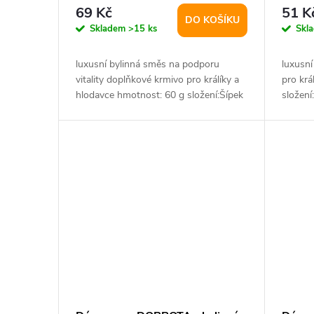
r
d
69 Kč
51 K
DO KOŠÍKU
o
Skladem
>15 ks
Skl
u
d
luxusní bylinná směs na podporu
luxusn
k
vitality doplňkové krmivo pro králíky a
pro krá
u
hlodavce hmotnost: 60 g složení:Šípek
složení:
plod...
t
k
ů
t
ů