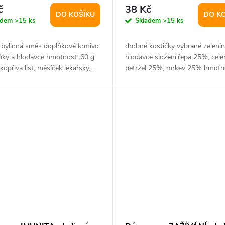
č
38 Kč
DO KOŠÍKU
DO K
adem
>15 ks
Skladem
>15 ks
í bylinná směs doplňkové krmivo
drobné kostičky vybrané zelenin
líky a hlodavce hmotnost: 60 g
hlodavce složení:řepa 25%, cele
kopřiva list, měsíček lékařský,...
petržel 25%, mrkev 25% hmotn
g