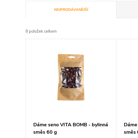
Ř
NEJPRODÁVANĚJŠÍ
a
8
položek celkem
z
V
e
ý
n
p
í
i
p
s
r
p
Dáme seno VITA BOMB - bylinná
Dáme 
o
směs 60 g
směs 