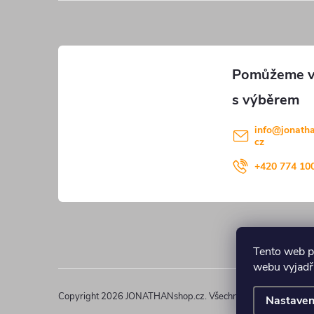
p
i
a
s
u
t
í
info
@
jonath
cz
+420 774 10
Tento web p
webu vyjadřu
Copyright 2026
JONATHANshop.cz
. Všechna práva vyhrazena
Nastaven