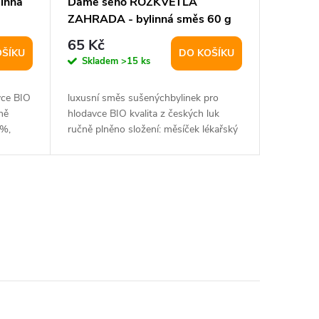
inná
Dáme seno ROZKVETLÁ
ZAHRADA - bylinná směs 60 g
65 Kč
OŠÍKU
DO KOŠÍKU
Skladem
>15 ks
vce BIO
luxusní směs sušenýchbylinek pro
ně
hlodavce BIO kvalita z českých luk
0%,
ručně plněno složení: měsíček lékařský
25%, růže...