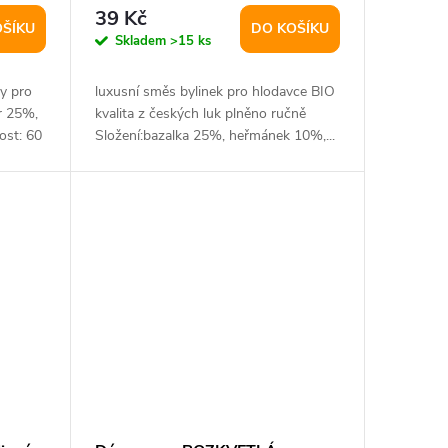
39 Kč
OŠÍKU
DO KOŠÍKU
Skladem
>15 ks
y pro
luxusní směs bylinek pro hlodavce BIO
r 25%,
kvalita z českých luk plněno ručně
ost: 60
Složení:bazalka 25%, heřmánek 10%,...