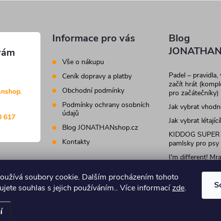
Informace pro vás
Blog
JONATHAN
Vše o nákupu
Padel – pravidla,
Ceník dopravy a platby
začít hrát (komp
Obchodní podmínky
anshop.
pro začátečníky)
Podmínky ochrany osobních
Jak vybrat vhod
údajů
0 617
Jak vybrat létajíc
Blog JONATHANshop.cz
KIDDOG SUPER
Kontakty
pamlsky pro psy
I'm different! M
krmivo a pamlsky
kočky
oužívá soubory cookie. Dalším procházením tohoto
S
jete souhlas s jejich používáním.. Více informací
zde
.
.
Upravit nastavení cookies
í