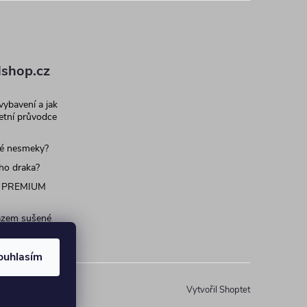
shop.cz
 vybavení a jak
letní průvodce
né nesmeky?
ího draka?
 PREMIUM
razem sušené
 pro psy a
ouhlasím
Vytvořil Shoptet