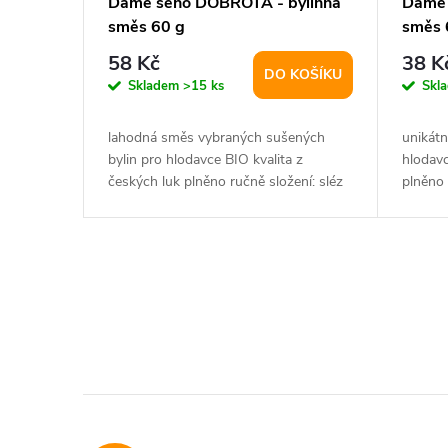
Dáme seno DOBROTA - bylinná
Dáme 
směs 60 g
směs 
58 Kč
38 K
DO KOŠÍKU
Skladem
>15 ks
Skl
lahodná směs vybraných sušených
unikátn
bylin pro hlodavce BIO kvalita z
hlodavc
českých luk plněno ručně složení: sléz
plněno 
Maurský 5%,...
jitrocel
O
v
l
á