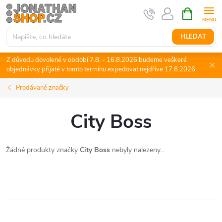
Přejít
NÁKUPNÍ
KOŠÍK
na
obsah
HLEDAT
Z důvodu dovolené v období 7.8. - 16.8.2026 budeme veškeré
objednávky přijaté v tomto termínu expedovat nejdříve 17.8.2026.
Prodávané značky
City Boss
Žádné produkty značky
City Boss
nebyly nalezeny...