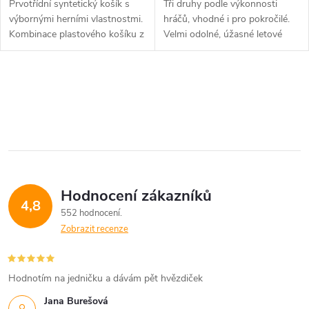
Prvotřídní syntetický košík s
Tři druhy podle výkonnosti
výbornými herními vlastnostmi.
hráčů, vhodné i pro pokročilé.
Kombinace plastového košíku z
Velmi odolné, úžasné letové
trvanlivého nylonu a...
vlastnosti.
O
v
l
á
Hodnocení zákazníků
d
4,8
552 hodnocení
a
Zobrazit recenze
c
í
Hodnotím na jedničku a dávám pět hvězdiček
Jana Burešová