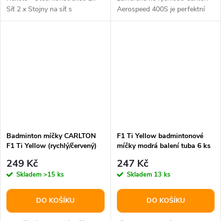
Síť 2 x Stojny na síť s
Aerospeed 400S je perfektní
ukotvením 3 x C10 synthetic
raketa pro všestranného až...
míček 1 x...
Badminton míčky CARLTON
F1 Ti Yellow badmintonové
F1 Ti Yellow (rychlý/červený)
míčky modrá balení tuba 6 ks
249 Kč
247 Kč
Skladem
>15 ks
Skladem
13 ks
DO KOŠÍKU
DO KOŠÍKU