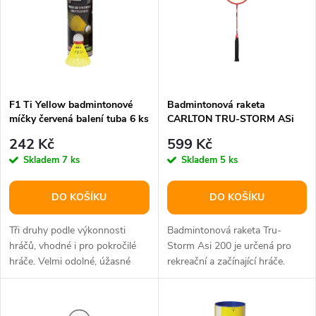
e
p
n
i
í
s
p
F1 Ti Yellow badmintonové
Badmintonová raketa
míčky červená balení tuba 6 ks
CARLTON TRU-STORM ASi
p
200
r
242 Kč
599 Kč
r
Skladem
7 ks
Skladem
5 ks
o
o
DO KOŠÍKU
DO KOŠÍKU
d
d
Tři druhy podle výkonnosti
Badmintonová raketa Tru-
u
hráčů, vhodné i pro pokročilé
Storm Asi 200 je určená pro
hráče. Velmi odolné, úžasné
rekreační a začínající hráče.
u
letové vlastnosti.
Podporuje všestrannou hru se
k
silným...
k