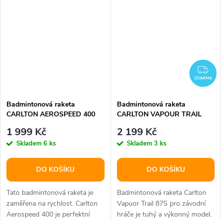
ZD
ZDARMA
Badmintonová raketa
Badmintonová raketa
CARLTON AEROSPEED 400
CARLTON VAPOUR TRAIL
87S
1 999 Kč
2 199 Kč
Skladem
6 ks
Skladem
3 ks
DO KOŠÍKU
DO KOŠÍKU
Tato badmintonová raketa je
Badmintonová raketa Carlton
zaměřena na rychlost. Carlton
Vapuor Trail 87S pro závodní
Aerospeed 400 je perfektní
hráče je tuhý a výkonný model.