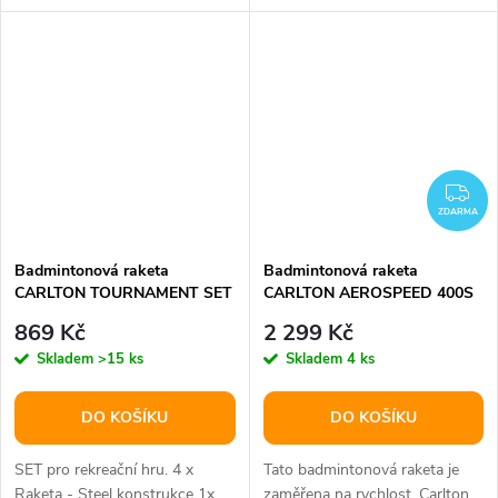
raketa pro všestranného až...
Řada Vapour Trail nabízí...
ZD
ZDARMA
Badmintonová raketa
Badmintonová raketa
CARLTON TOURNAMENT SET
CARLTON AEROSPEED 400S
– 4 rakety + míčky + síť
869 Kč
2 299 Kč
Skladem
>15 ks
Skladem
4 ks
DO KOŠÍKU
DO KOŠÍKU
SET pro rekreační hru. 4 x
Tato badmintonová raketa je
Raketa - Steel konstrukce 1x
zaměřena na rychlost. Carlton