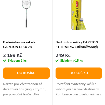
t
t
ů
ů
Badmintonová raketa
Badminton míčky CARLTON
CARLTON GP-X 78
F1 Ti Yellow (střední/modrý)
2 199 Kč
249 Kč
Skladem
2 ks
Skladem
>15 ks
DO KOŠÍKU
DO KOŠÍKU
Raketa pro všestrannou až
Prvotřídní syntetický košík s
defenzivní hru (singl i čtyřhru)
výbornými herními vlastnostmi.
pro pokročilé hráče. Díky
Kombinace plastového košíku z
pružnému shaftu je raketa
trvanlivého nylonu a...
skvěle...