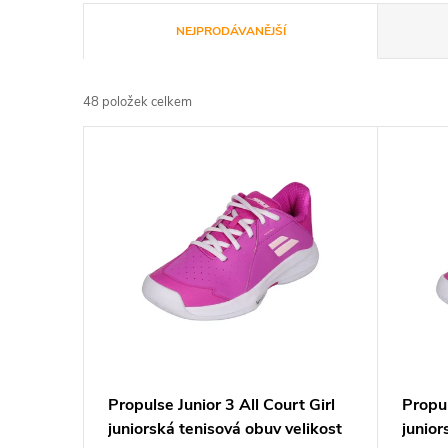
Ř
NEJPRODÁVANĚJŠÍ
a
48
položek celkem
z
V
e
ý
n
p
í
i
p
s
r
p
Propulse Junior 3 All Court Girl
Propul
o
juniorská tenisová obuv velikost
junior