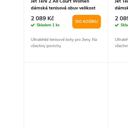
Jet Tere 2 All Court Women
Jet T
dámská tenisová obuv velikost
dámsk
UK 6,5
UK 5,
2 089 Kč
2 08
DO KOŠÍKU
Skladem
1 ks
Skl
Ultralehké tenisové boty pro ženy. Na
Ultrale
všechny povrchy.
všechn