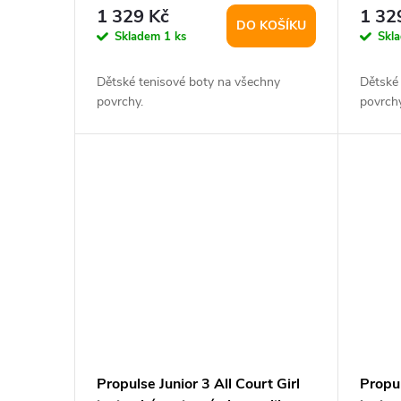
r
UK 6,5
UK 6
d
1 329 Kč
1 32
DO KOŠÍKU
o
Skladem
1 ks
Skl
u
d
Dětské tenisové boty na všechny
Dětské
k
povrchy.
povrchy
u
t
k
ů
t
ů
Propulse Junior 3 All Court Girl
Propul