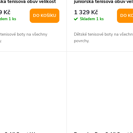
ská tenisová obuv velikost
juniorská tenisová obuv vel
5
UK 6
9 Kč
1 329 Kč
DO KOŠÍKU
DO K
adem
1 ks
Skladem
1 ks
 tenisové boty na všechny
Dětské tenisové boty na všechn
.
povrchy.