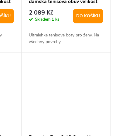
ikost
dámská tenisová obuv velikost
UK 7
2 089 Kč
OŠÍKU
DO KOŠÍKU
Skladem
1 ks
y
Ultralehké tenisové boty pro ženy. Na
všechny povrchy.