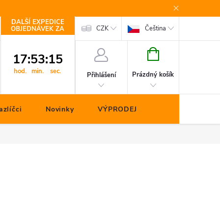
DALŠÍ EXPEDICE
Kontakty
CZK
Čeština
OBJEDNÁVEK ZA
NÁKUPNÍ
17
:
53
:
14
KOŠÍK
hod.
min.
sec.
Prázdný košík
Přihlášení
zlíčci
Novinky
VÝPRODEJ