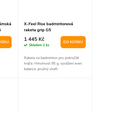
dámská
X-Feel Rise badmintonová
5
raketa grip G5
1 445 Kč
OŠÍKU
DO KOŠÍKU
Skladem
2 ks
Raketa na badminton pro pokročilé
hráče. Hmotnost 85 g, vyvážení even
balance, pružný shaft.