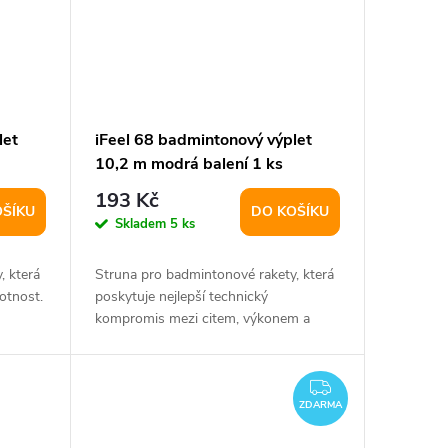
let
iFeel 68 badmintonový výplet
10,2 m modrá balení 1 ks
193 Kč
OŠÍKU
DO KOŠÍKU
Skladem
5 ks
, která
Struna pro badmintonové rakety, která
otnost.
poskytuje nejlepší technický
kompromis mezi citem, výkonem a
trvanlivostí.
ZDARMA
ZDARMA