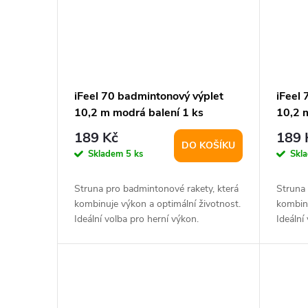
iFeel 70 badmintonový výplet
iFeel
10,2 m modrá balení 1 ks
10,2 m
189 Kč
189 
DO KOŠÍKU
Skladem
5 ks
Skl
Struna pro badmintonové rakety, která
Struna 
kombinuje výkon a optimální životnost.
kombinu
Ideální volba pro herní výkon.
Ideální