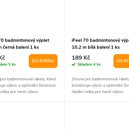
 70 badmintonový výplet
iFeel 70 badmintonový výp
 černá balení 1 ks
10,2 m bílá balení 1 ks
Kč
189 Kč
DO KOŠÍKU
DO K
adem
5 ks
Skladem
4 ks
pro badmintonové rakety, která
Struna pro badmintonové rakety
je výkon a optimální životnost.
kombinuje výkon a optimální živ
 volba pro herní výkon.
Ideální volba pro herní výkon.