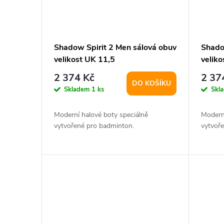
Shadow Spirit 2 Men sálová obuv
Shado
velikost UK 11,5
veliko
2 374 Kč
2 37
DO KOŠÍKU
Skladem
1 ks
Skl
Moderní halové boty speciálně
Moderní
vytvořené pro badminton.
vytvoř