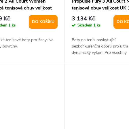
ere 2 All Court Women
Propulse Fury 3 All Court 
á tenisová obuv velikost
tenisová obuv velikost UK 
5
9 Kč
3 134 Kč
DO KOŠÍKU
DO K
adem
1 ks
Skladem
1 ks
hké tenisové boty pro ženy. Na
Boty na tenis poskytující
y povrchy.
bezkonkurenční oporu pro ultra
dynamický výkon. Pro všechny
povrchy.