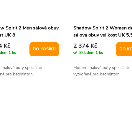
w Spirit 2 Men sálová obuv
Shadow Spirit 2 Women 
st UK 8
sálová obuv velikost UK 5,
4 Kč
2 374 Kč
DO KOŠÍKU
DO K
adem
1 ks
Skladem
1 ks
 halové boty speciálně
Moderní halové boty speciálně
ené pro badminton.
vytvořené pro badminton.