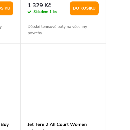
UK 5
1 329 Kč
OŠÍKU
DO KOŠÍKU
Skladem
1 ks
y
Dětské tenisové boty na všechny
povrchy.
 Boy
Jet Tere 2 All Court Women