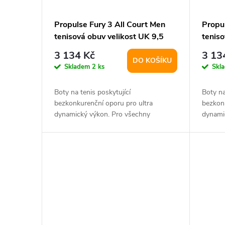
Propulse Fury 3 All Court Men
Propul
tenisová obuv velikost UK 9,5
teniso
3 134 Kč
3 13
DO KOŠÍKU
Skladem
2 ks
Skl
Boty na tenis poskytující
Boty na
bezkonkurenční oporu pro ultra
bezkonk
dynamický výkon. Pro všechny
dynami
povrchy.
povrchy