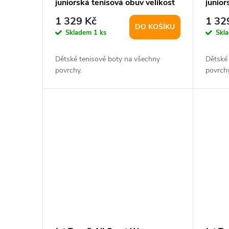
juniorská tenisová obuv velikost
junior
UK 4,5
UK 6,
1 329 Kč
1 32
DO KOŠÍKU
Skladem
1 ks
Skl
Dětské tenisové boty na všechny
Dětské
povrchy.
povrchy