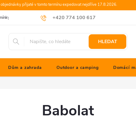
objednávky přijaté v tomto termínu expedovat nejdříve 17.8.2026.
+420 774 100 617
mínky
Podmínky ochrany osobních údajů
Blog JONATHANshop.cz
info@jonathanshop.cz
HLEDAT
Dům a zahrada
Outdoor a camping
Domácí ma
Babolat