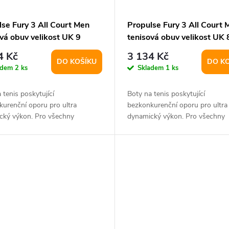
se Fury 3 All Court Men
Propulse Fury 3 All Court 
vá obuv velikost UK 9
tenisová obuv velikost UK 
4 Kč
3 134 Kč
DO KOŠÍKU
DO K
adem
2 ks
Skladem
1 ks
 tenis poskytující
Boty na tenis poskytující
urenční oporu pro ultra
bezkonkurenční oporu pro ultra
cký výkon. Pro všechny
dynamický výkon. Pro všechny
.
povrchy.