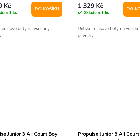
UK 5,5
9 Kč
1 329 Kč
DO KOŠÍKU
DO K
adem
1 ks
Skladem
1 ks
 tenisové boty na všechny
Dětské tenisové boty na všechn
.
povrchy.
se Junior 3 All Court Boy
Propulse Junior 3 All Court