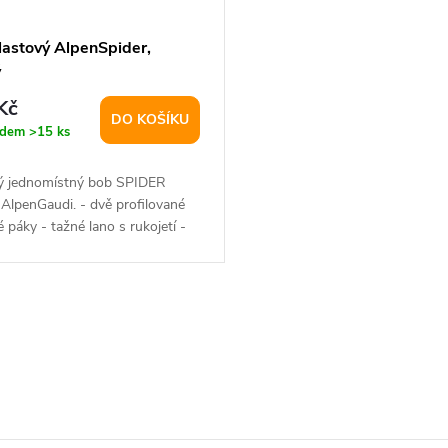
lastový AlpenSpider,
ý
Kč
DO KOŠÍKU
adem
>15 ks
ký jednomístný bob SPIDER
AlpenGaudi. - dvě profilované
 páky - tažné lano s rukojetí -
...