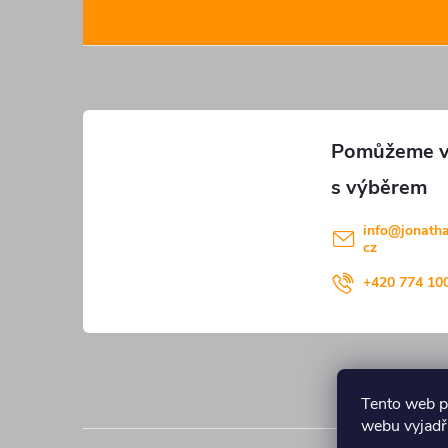
ý
á
p
p
i
a
s
u
t
í
info
@
jonath
cz
+420 774 10
Tento web p
webu vyjadřu