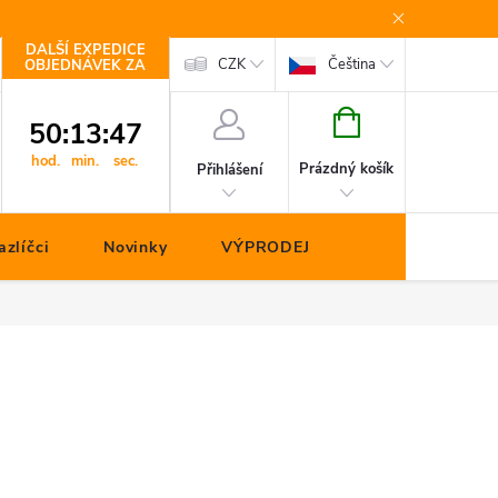
DALŠÍ EXPEDICE
Kontakty
CZK
Čeština
OBJEDNÁVEK ZA
NÁKUPNÍ
50
:
13
:
47
KOŠÍK
hod.
min.
sec.
Prázdný košík
Přihlášení
zlíčci
Novinky
VÝPRODEJ