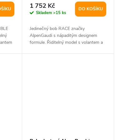
1 752 Kč
OŠÍKU
DO KOŠÍKU
Skladem
>15 ks
UBLE
Jedinečný bob RACE značky
elný
AlpenGaudi s nápaditým designem
lantem
formule. Řiditelný model s volantem a
dvěma ližinami pro...