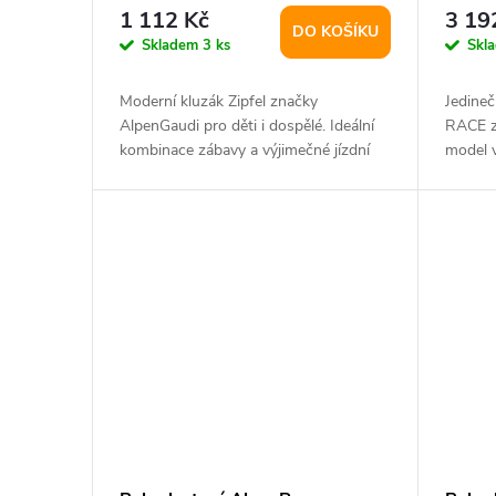
r
d
1 112 Kč
3 19
DO KOŠÍKU
o
Skladem
3 ks
Skl
u
d
Moderní kluzák Zipfel značky
Jedine
k
AlpenGaudi pro děti i dospělé. Ideální
RACE z
u
kombinace zábavy a výjimečné jízdní
model 
dynamiky. -...
a dvěma
t
k
ů
t
ů