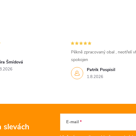
Pěkně zpracovaný obal , neotřelí vh
spokojen
ěra Šmídová
8.2026
Patrik Pospisil
1.8.2026
E-mail
a slevách