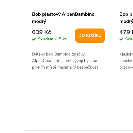
Bob plastový AlpenBambino,
Bob p
modrý
modr
639 Kč
479 
DO KOŠÍKU
Skladem
>15 ks
Skl
Dětský bob Bambino značky
Klasic
AlpenGaudi, při jehož vývoji byla na
značky 
prvním místě maximální bezpečnost
brzdové
výrobku. Bob slouží...
zvýšené
O
v
l