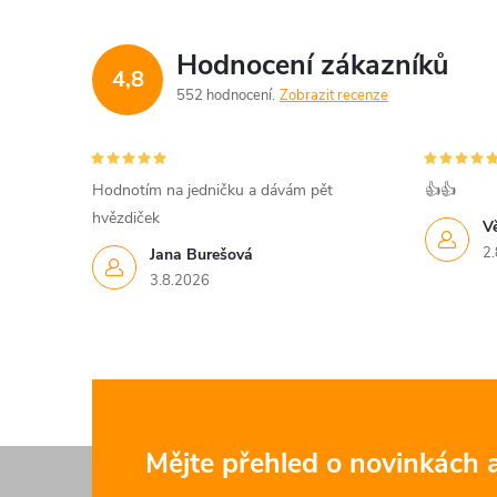
á
d
Hodnocení zákazníků
4,8
a
552 hodnocení
Zobrazit recenze
c
í
Hodnotím na jedničku a dávám pět
👍👍
hvězdiček
p
V
2.
Jana Burešová
r
3.8.2026
v
k
y
v
Z
Mějte přehled o novinkách