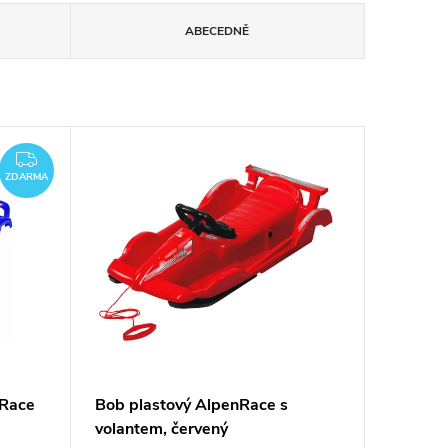
ABECEDNĚ
ZDARMA
ZDARMA
eRace
Bob plastový AlpenRace s
volantem, červený