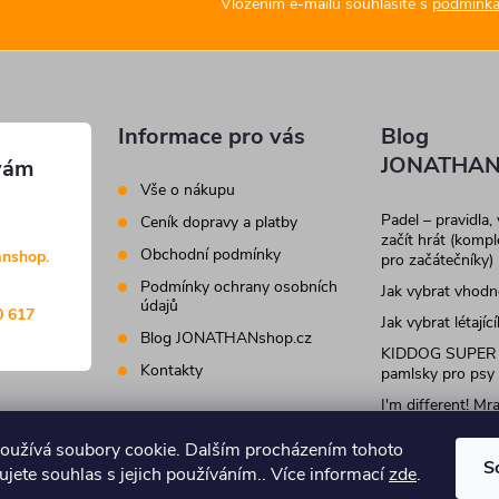
Vložením e-mailu souhlasíte s
podmínka
Informace pro vás
Blog
JONATHAN
Vše o nákupu
Padel – pravidla,
Ceník dopravy a platby
začít hrát (komp
Obchodní podmínky
anshop.
pro začátečníky)
Podmínky ochrany osobních
Jak vybrat vhod
údajů
0 617
Jak vybrat létajíc
Blog JONATHANshop.cz
KIDDOG SUPER
Kontakty
pamlsky pro psy
I'm different! M
krmivo a pamlsky
kočky
oužívá soubory cookie. Dalším procházením tohoto
S
jete souhlas s jejich používáním.. Více informací
zde
.