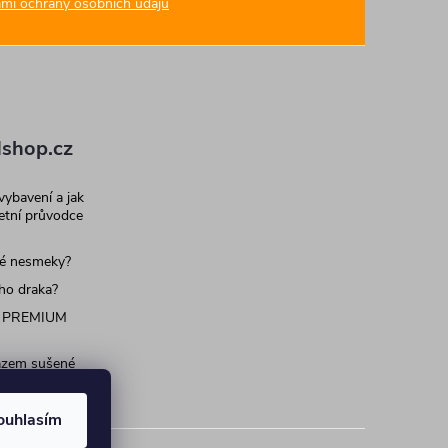
mi ochrany osobních údajů
shop.cz
 vybavení a jak
letní průvodce
né nesmeky?
ího draka?
 PREMIUM
razem sušené
 pro psy a
ouhlasím