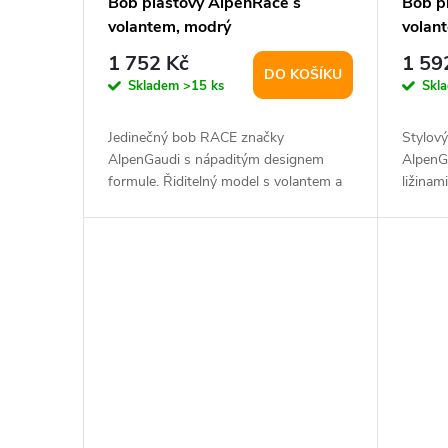
Bob plastový AlpenRace s
Bob p
volantem, modrý
volan
1 752 Kč
1 59
DO KOŠÍKU
Skladem
>15 ks
Skl
Jedinečný bob RACE značky
Stylový
AlpenGaudi s nápaditým designem
AlpenG
formule. Řiditelný model s volantem a
ližinam
dvěma ližinami pro...
páka u..