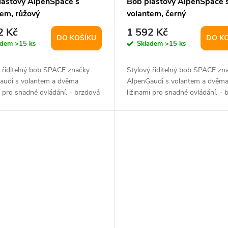
lastový AlpenSpace s
Bob plastový AlpenSpace 
tem, růžový
volantem, černý
2 Kč
1 592 Kč
DO KOŠÍKU
DO K
adem
>15 ks
Skladem
>15 ks
 řiditelný bob SPACE značky
Stylový řiditelný bob SPACE zn
audi s volantem a dvěma
AlpenGaudi s volantem a dvěm
i pro snadné ovládání. - brzdová
ližinami pro snadné ovládání. - 
.
páka u...