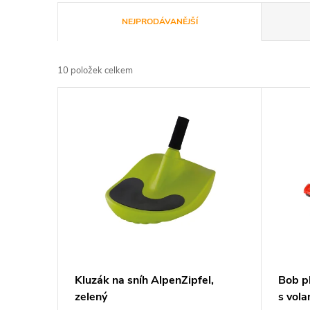
Ř
NEJPRODÁVANĚJŠÍ
a
10
položek celkem
z
V
e
ý
n
p
í
i
p
s
r
p
Kluzák na sníh AlpenZipfel,
Bob p
o
zelený
s vol