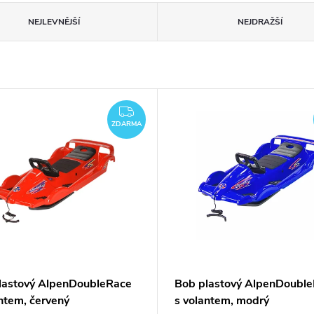
NEJLEVNĚJŠÍ
NEJDRAŽŠÍ
ZDARMA
ZDARMA
lastový AlpenDoubleRace
Bob plastový AlpenDoubl
antem, červený
s volantem, modrý