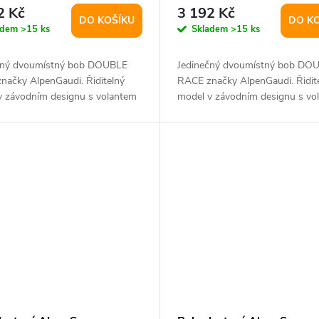
2 Kč
3 192 Kč
DO KOŠÍKU
DO K
adem
>15 ks
Skladem
>15 ks
čný dvoumístný bob DOUBLE
Jedinečný dvoumístný bob DO
načky AlpenGaudi. Řiditelný
RACE značky AlpenGaudi. Řidit
v závodním designu s volantem
model v závodním designu s vo
...
a dvěma...