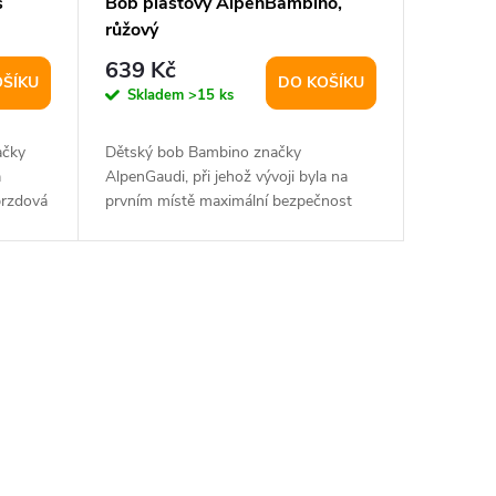
s
Bob plastový AlpenBambino,
růžový
639 Kč
OŠÍKU
DO KOŠÍKU
Skladem
>15 ks
ačky
Dětský bob Bambino značky
a
AlpenGaudi, při jehož vývoji byla na
brzdová
prvním místě maximální bezpečnost
výrobku. Bob slouží...