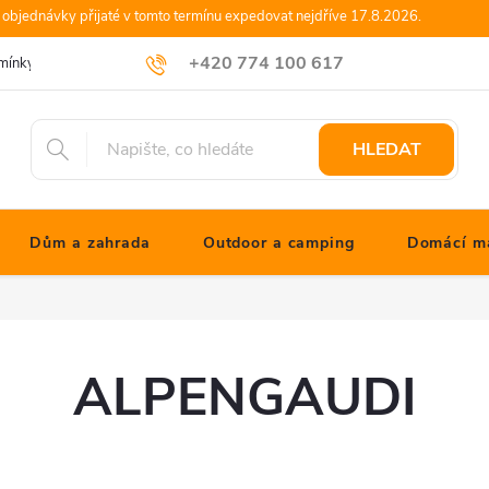
objednávky přijaté v tomto termínu expedovat nejdříve 17.8.2026.
+420 774 100 617
mínky
Podmínky ochrany osobních údajů
Blog JONATHANshop.cz
info@jonathanshop.cz
HLEDAT
Dům a zahrada
Outdoor a camping
Domácí ma
ALPENGAUDI