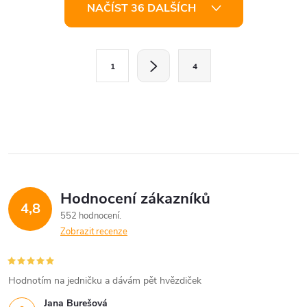
O
NAČÍST 36 DALŠÍCH
v
l
S
1
4
t
á
r
d
á
a
n
k
c
o
í
v
Hodnocení zákazníků
4,8
á
p
552 hodnocení
n
Zobrazit recenze
r
í
v
Hodnotím na jedničku a dávám pět hvězdiček
k
Jana Burešová