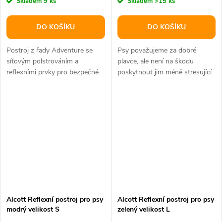
Skladem
9 ks
Skladem
>15 ks
DO KOŠÍKU
DO KOŠÍKU
Postroj z řady Adventure se
Psy považujeme za dobré
síťovým polstrováním a
plavce, ale není na škodu
reflexními prvky pro bezpečné
poskytnout jim méně stresující
užívání.
pobyt ve vodě.
Alcott Reflexní postroj pro psy
Alcott Reflexní postroj pro psy
modrý velikost S
zelený velikost L