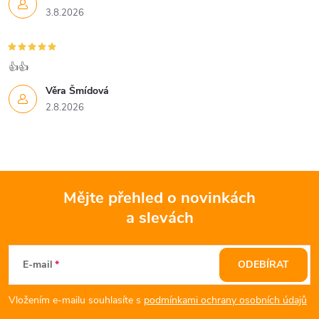
3.8.2026
y
v
👍👍
ý
Věra Šmídová
p
2.8.2026
i
s
u
Mějte přehled o novinkách
a slevách
Z
á
E-mail
ODEBÍRAT
p
Vložením e-mailu souhlasíte s
podmínkami ochrany osobních údajů