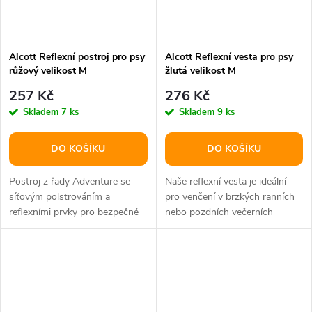
Alcott Reflexní postroj pro psy
Alcott Reflexní vesta pro psy
růžový velikost M
žlutá velikost M
257 Kč
276 Kč
Skladem
7 ks
Skladem
9 ks
DO KOŠÍKU
DO KOŠÍKU
Postroj z řady Adventure se
Naše reflexní vesta je ideální
síťovým polstrováním a
pro venčení v brzkých ranních
reflexními prvky pro bezpečné
nebo pozdních večerních
užívání.
hodinách.