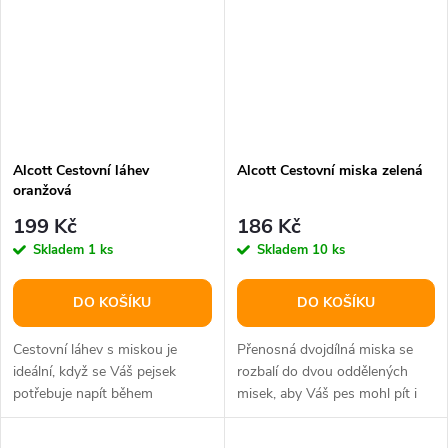
Alcott Cestovní láhev
Alcott Cestovní miska zelená
oranžová
199 Kč
186 Kč
Skladem
1 ks
Skladem
10 ks
DO KOŠÍKU
DO KOŠÍKU
Cestovní láhev s miskou je
Přenosná dvojdílná miska se
ideální, když se Váš pejsek
rozbalí do dvou oddělených
potřebuje napít během
misek, aby Váš pes mohl pít i
procházky.
mlsat!