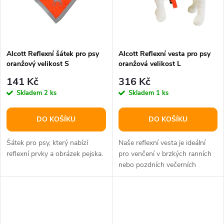
ů
ů
Alcott Reflexní šátek pro psy
Alcott Reflexní vesta pro psy
oranžový velikost S
oranžová velikost L
141 Kč
316 Kč
Skladem
2 ks
Skladem
1 ks
DO KOŠÍKU
DO KOŠÍKU
Šátek pro psy, který nabízí
Naše reflexní vesta je ideální
reflexní prvky a obrázek pejska.
pro venčení v brzkých ranních
nebo pozdních večerních
hodinách.