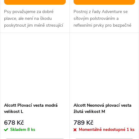
Psy považujeme za dobré
Postroj z řady Adventure se
plavce, ale není na škodu
síťovým polstrováním a
poskytnout jim méně stresující
reflexními prvky pro bezpečné
pobyt ve vodě.
užívání.
Alcott Plovací vesta modrá
Alcott Neonová plovací vesta
velikost L
žlutá velikost M
678 Kč
789 Kč
Skladem
8 ks
Momentálně nedostupné
1 ks