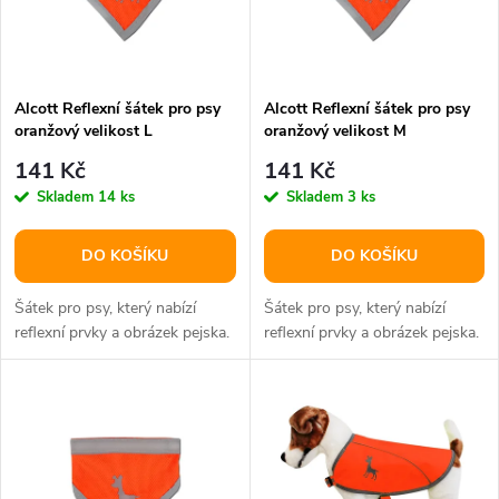
n
i
í
s
p
Alcott Reflexní šátek pro psy
Alcott Reflexní šátek pro psy
oranžový velikost L
oranžový velikost M
p
r
141 Kč
141 Kč
r
Skladem
14 ks
Skladem
3 ks
o
o
DO KOŠÍKU
DO KOŠÍKU
d
d
Šátek pro psy, který nabízí
Šátek pro psy, který nabízí
u
reflexní prvky a obrázek pejska.
reflexní prvky a obrázek pejska.
u
k
k
t
t