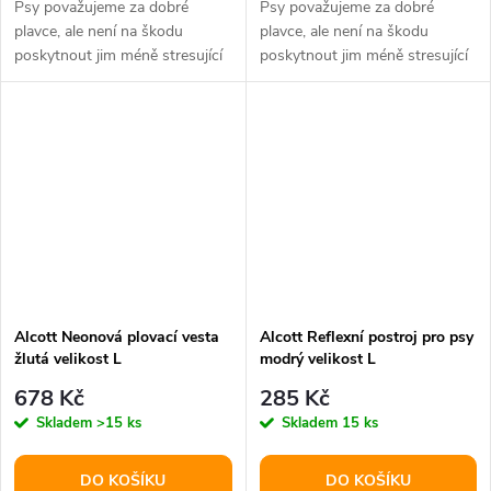
Psy považujeme za dobré
Psy považujeme za dobré
plavce, ale není na škodu
plavce, ale není na škodu
poskytnout jim méně stresující
poskytnout jim méně stresující
pobyt ve vodě.
pobyt ve vodě.
Alcott Neonová plovací vesta
Alcott Reflexní postroj pro psy
žlutá velikost L
modrý velikost L
678 Kč
285 Kč
Skladem
>15 ks
Skladem
15 ks
DO KOŠÍKU
DO KOŠÍKU