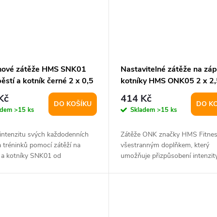
onové zátěže HMS SNK01
Nastavitelné zátěže na záp
ěstí a kotník černé 2 x 0,5
kotníky HMS ONK05 2 x 2,
Kč
414 Kč
DO KOŠÍKU
DO K
adem
>15 ks
Skladem
>15 ks
 intenzitu svých každodenních
Zátěže ONK značky HMS Fitnes
 a tréninků pomocí zátěží na
všestranným doplňkem, který
í a kotníky SNK01 od
umožňuje přizpůsobení intenzit
osti HMS....
tréninku díky možnosti...