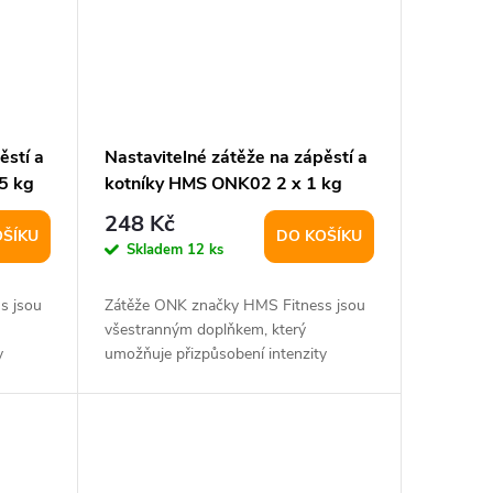
ěstí a
Nastavitelné zátěže na zápěstí a
5 kg
kotníky HMS ONK02 2 x 1 kg
248 Kč
OŠÍKU
DO KOŠÍKU
Skladem
12 ks
s jsou
Zátěže ONK značky HMS Fitness jsou
všestranným doplňkem, který
y
umožňuje přizpůsobení intenzity
tréninku díky možnosti...