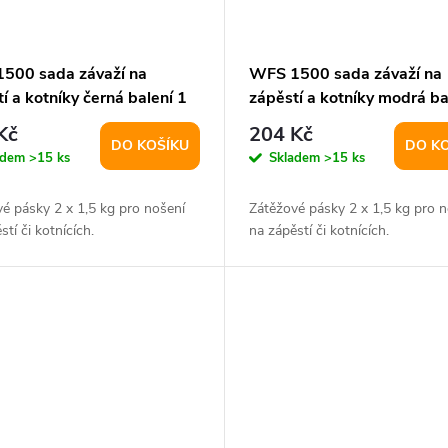
500 sada závaží na
WFS 1500 sada závaží na
í a kotníky černá balení 1
zápěstí a kotníky modrá ba
pár
Kč
204 Kč
DO KOŠÍKU
DO K
adem
>15 ks
Skladem
>15 ks
é pásky 2 x 1,5 kg pro nošení
Zátěžové pásky 2 x 1,5 kg pro n
stí či kotnících.
na zápěstí či kotnících.