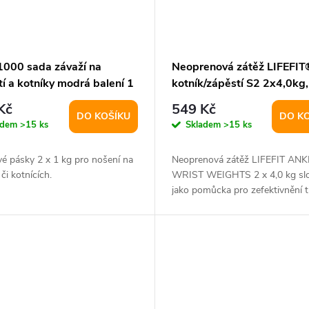
000 sada závaží na
Neoprenová zátěž LIFEFIT
í a kotníky modrá balení 1
kotník/zápěstí S2 2x4,0kg,
Kč
549 Kč
DO KOŠÍKU
DO K
adem
>15 ks
Skladem
>15 ks
é pásky 2 x 1 kg pro nošení na
Neoprenová zátěž LIFEFIT ANK
 či kotnících.
WRIST WEIGHTS 2 x 4,0 kg slo
jako pomůcka pro zefektivnění 
a zvýšení...