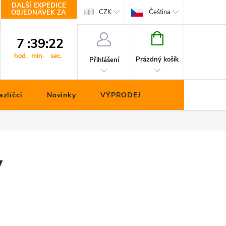
DALŠÍ EXPEDICE
Kontakty
CZK
Čeština
OBJEDNÁVEK ZA
NÁKUPNÍ
7
:
39
:
21
KOŠÍK
hod.
min.
sec.
Prázdný košík
Přihlášení
zlíčci
Novinky
VÝPRODEJ
y