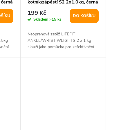
 černá
kotník/zápěstí S2 2x1,0kg, černá
199 Kč
OŠÍKU
DO KOŠÍKU
Skladem
>15 ks
Neoprenová zátěž LIFEFIT
,5kg
ANKLE/WRIST WEIGHTS 2 x 1 kg
vnění
slouží jako pomůcka pro zefektivnění
tréningu a zvýšení zátěže...