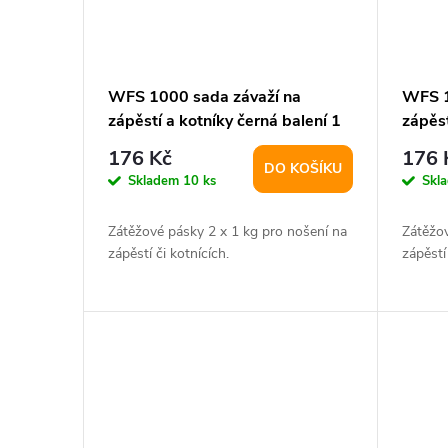
WFS 1000 sada závaží na
WFS 1
zápěstí a kotníky černá balení 1
zápěst
pár
pár
176 Kč
176 
DO KOŠÍKU
Skladem
10 ks
Skl
Zátěžové pásky 2 x 1 kg pro nošení na
Zátěžov
zápěstí či kotnících.
zápěstí