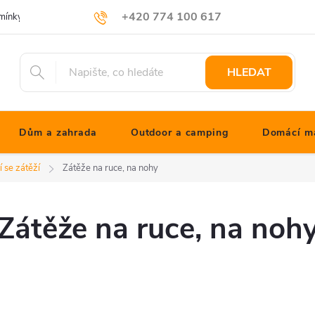
+420 774 100 617
mínky
Podmínky ochrany osobních údajů
Blog JONATHANshop.cz
info@jonathanshop.cz
HLEDAT
Dům a zahrada
Outdoor a camping
Domácí ma
í se zátěží
Zátěže na ruce, na nohy
Zátěže na ruce, na noh