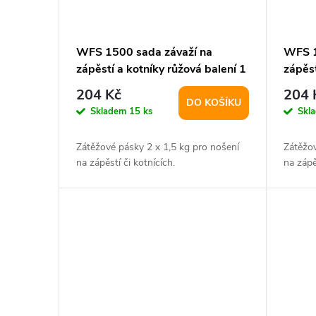
WFS 1500 sada závaží na
WFS 1
zápěstí a kotníky růžová balení 1
zápěst
pár
pár
204 Kč
204 
DO KOŠÍKU
Skladem
15 ks
Skl
Zátěžové pásky 2 x 1,5 kg pro nošení
Zátěžov
na zápěstí či kotnících.
na zápě