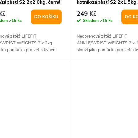
/zápěstí S2 2x2,0kg, černá
kotník/zápěstí S2 2x1,5kg,
Kč
249 Kč
DO KOŠÍKU
DO K
adem
>15 ks
Skladem
>15 ks
nová zátěž LIFEFIT
Neoprenová zátěž LIFEFIT
/WRIST WEIGHTS 2 x 2kg
ANKLE/WRIST WEIGHTS 2 x 1
jako pomůcka pro zefektivnění
slouží jako pomůcka pro zefekti
u a zvýšení zátěže...
tréningu a zvýšení zátěže...