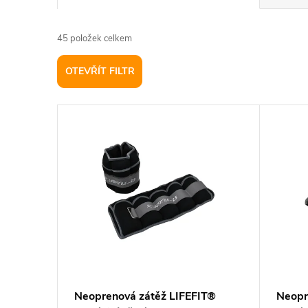
a
45
položek celkem
z
OTEVŘÍT FILTR
e
V
n
ý
í
p
p
i
r
s
o
p
d
Neoprenová zátěž LIFEFIT®
Neopr