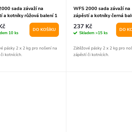
000 sada závaží na
WFS 2000 sada závaží na
í a kotníky růžová balení 1
zápěstí a kotníky černá bal
pár
Kč
237 Kč
DO KOŠÍKU
DO K
adem
10 ks
Skladem
>15 ks
é pásky 2 x 2 kg pro nošení na
Zátěžové pásky 2 x 2 kg pro no
 či kotnících.
zápěstí či kotnících.