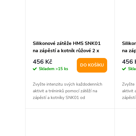
Silikonové zátěže HMS SNK01
Silik
na zápěstí a kotník růžové 2 x
na záp
0,5 kg
kg
456 Kč
456 
DO KOŠÍKU
Skladem
>15 ks
Skl
Zvyšte intenzitu svých každodenních
Zvyšte
aktivit a tréninků pomocí zátěží na
aktivit
zápěstí a kotníky SNK01 od
zápěst
společnosti HMS....
společn