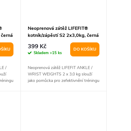
®
Neoprenová zátěž LIFEFIT®
 černá
kotník/zápěstí S2 2x3,0kg, černá
399 Kč
OŠÍKU
DO KOŠÍKU
Skladem
>15 ks
LE /
Neoprenová zátěž LIFEFIT ANKLE /
uží
WRIST WEIGHTS 2 x 3,0 kg slouží
tréningu
jako pomůcka pro zefektivnění tréningu
a zvýšení...