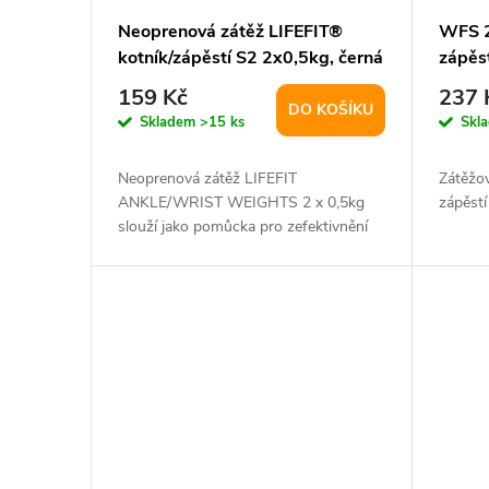
Neoprenová zátěž LIFEFIT®
WFS 2
kotník/zápěstí S2 2x0,5kg, černá
zápěst
pár
159 Kč
237 
DO KOŠÍKU
Skladem
>15 ks
Skl
Neoprenová zátěž LIFEFIT
Zátěžov
ANKLE/WRIST WEIGHTS 2 x 0,5kg
zápěstí
slouží jako pomůcka pro zefektivnění
tréningu a zvýšení zátěže...