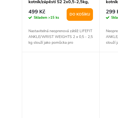
kotník/zápěstí S2 2x0,5-2,5kg,
kotník
r
u
nastavitelná, černá
499 Kč
299 
DO KOŠÍKU
o
k
Skladem
>15 ks
Skl
d
t
Nastavitelná neoprenová zátěž LIFEFIT
Neopre
ANKLE/WRIST WEIGHTS 2 x 0,5 - 2,5
ANKLE
u
kg slouží jako pomůcka pro
slouží 
ů
zefektivnění...
tréning
k
t
ů