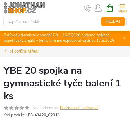
Přejít
NÁKUPNÍ
KOŠÍK
na
obsah
HLEDAT
Z důvodu dovolené v období 7.8. - 16.8.2026 budeme veškeré
objednávky přijaté v tomto termínu expedovat nejdříve 17.8.2026.
Tělocvičné nářadí
YBE 20 spojka na
gymnastické tyče balení 1
ks
Neohodnoceno
Podrobnosti hodnocení
Kód produktu:
ES-49420_62916