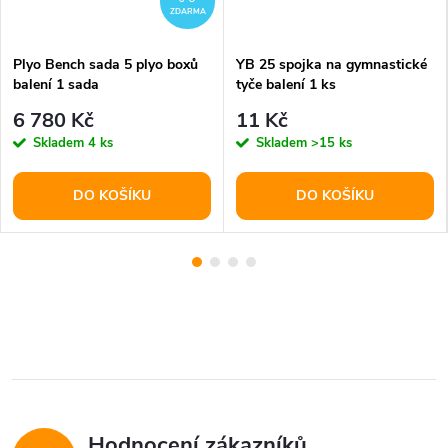
ZDARMA
Plyo Bench sada 5 plyo boxů
YB 25 spojka na gymnastické
balení 1 sada
tyče balení 1 ks
6 780 Kč
11 Kč
Skladem
4 ks
Skladem
>15 ks
DO KOŠÍKU
DO KOŠÍKU
Hodnocení zákazníků