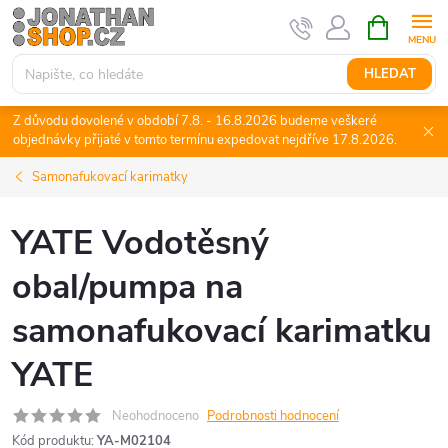
Přejít
NÁKUPNÍ
KOŠÍK
na
obsah
HLEDAT
Z důvodu dovolené v období 7.8. - 16.8.2026 budeme veškeré
objednávky přijaté v tomto termínu expedovat nejdříve 17.8.2026.
Samonafukovací karimatky
YATE Vodotěsný
obal/pumpa na
samonafukovací karimatku
YATE
Neohodnoceno
Podrobnosti hodnocení
Kód produktu:
YA-M02104