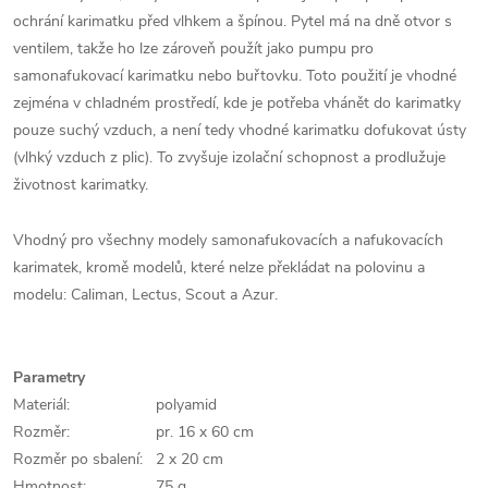
ochrání karimatku před vlhkem a špínou. Pytel má na dně otvor s
ventilem, takže ho lze zároveň použít jako pumpu pro
samonafukovací karimatku nebo buřtovku. Toto použití je vhodné
zejména v chladném prostředí, kde je potřeba vhánět do karimatky
pouze suchý vzduch, a není tedy vhodné karimatku dofukovat ústy
(vlhký vzduch z plic). To zvyšuje izolační schopnost a prodlužuje
životnost karimatky.
Vhodný pro všechny modely samonafukovacích a nafukovacích
karimatek, kromě modelů, které nelze překládat na polovinu a
modelu: Caliman, Lectus, Scout a Azur.
Parametry
Materiál:
polyamid
Rozměr:
pr. 16 x 60 cm
Rozměr po sbalení:
2 x 20 cm
Hmotnost:
75 g