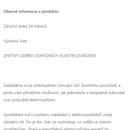
Obecné informace o produktu
Záruční doba 24 měsíců
Výrobce Yate
ZPĚTNÝ ODBĚR ODPADNÍCH ELEKTROZAŘÍZENÍ
Zakládáme si na ohleduplném chování vůči životnímu prostředí, a
proto vám přinášíme možnosti, jak jednoduše a bezplatně odevzdat
svá vysloužilá elektrozařízení.
Spotřebitel má v systému nakládání s elektrospotřebiči zcela
zásadní roli. On je tím, kdo se rozhoduje, co udělá se starým
spotřebičem. Stará a nepotřebná elektrozařízení nepatří do