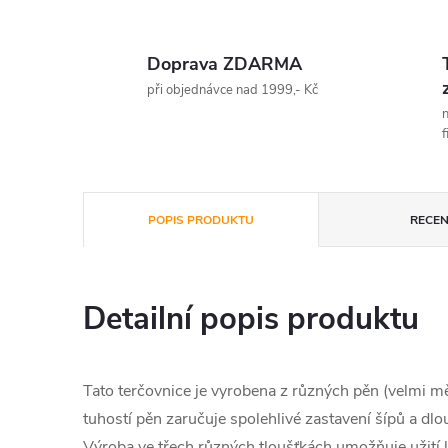
Doprava ZDARMA
při objednávce nad 1999,- Kč
n
f
POPIS PRODUKTU
RECEN
Detailní popis produktu
Tato terčovnice je vyrobena z různých pěn (velmi m
tuhostí pěn zaručuje spolehlivé zastavení šípů a dlo
Výroba ve třech různých tloušťkách umožňuje užití 