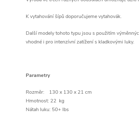
K vytahování šípů doporučujeme vytahovák.
Další modely tohoto typu jsou s použitím výměnný
vhodné i pro intenzívní zatížení s kladkovými luky.
Parametry
Rozměr:
130 x 130 x 21 cm
Hmotnost:
22 kg
Nátah luku: 50+ lbs