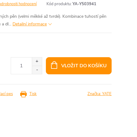
odrobnosti hodnocení
Kód produktu:
YA-Y503941
zných pěn (velmi měkké až tvrdé). Kombinace tuhostí pěn
a dl...
Detailní informace
VLOŽIT DO KOŠÍKU
dací pes
Tisk
Značka:
YATE