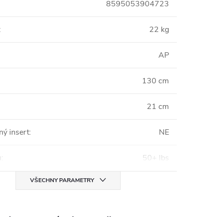
8595053904723
:
22 kg
AP
130 cm
21 cm
ný insert
:
NE
u
:
50+ lbs
VŠECHNY PARAMETRY