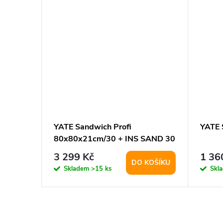
II
YATE Sandwich Profi
YATE 
80x80x21cm/30 + INS SAND 30
3 299 Kč
1 36
KOŠÍKU
DO KOŠÍKU
Skladem
>15 ks
Skl