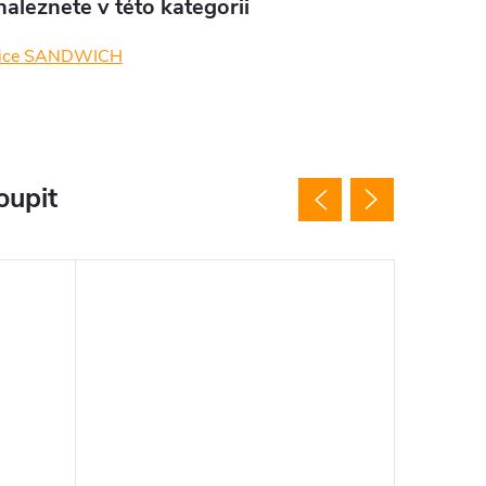
aleznete v této kategorii
nice SANDWICH
oupit