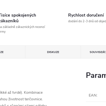
Tisíce spokojených
Rychlost doručení
zákazníků
dodání do 2-3 dnů od obje
a základně zákaznických recenzí
irmy
ZE
DISKUZE
SOUVISEJÍ
Param
ěkké až tvrdé). Kombinace
EAN
:
uhou životnost terčovnice.
luků s různými silami nátahu.