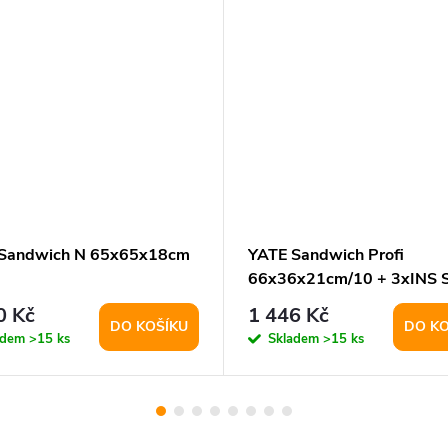
Sandwich N 65x65x18cm
YATE Sandwich Profi
66x36x21cm/10 + 3xINS
10
0 Kč
1 446 Kč
DO KOŠÍKU
DO KO
adem
>15 ks
Skladem
>15 ks