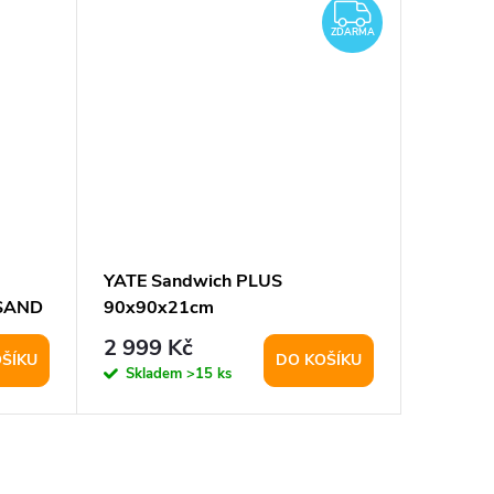
ZDARMA
ZDARMA
YATE Sandwich PLUS
YATE Sa
 SAND
90x90x21cm
60x60x
2 999 Kč
1 549
ŠÍKU
DO KOŠÍKU
Skladem
>15 ks
Sklad