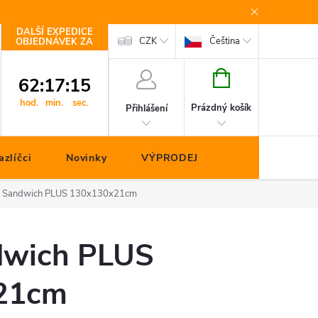
DALŠÍ EXPEDICE
Kontakty
CZK
Čeština
OBJEDNÁVEK ZA
NÁKUPNÍ
62
:
17
:
14
KOŠÍK
hod.
min.
sec.
Prázdný košík
Přihlášení
zlíčci
Novinky
VÝPRODEJ
 Sandwich PLUS 130x130x21cm
dwich PLUS
21cm