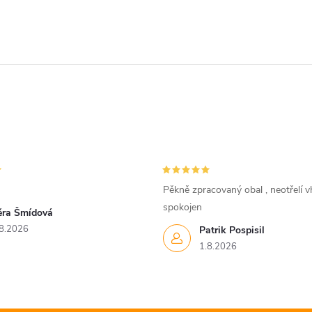
Pěkně zpracovaný obal , neotřelí vh
spokojen
ěra Šmídová
8.2026
Patrik Pospisil
1.8.2026