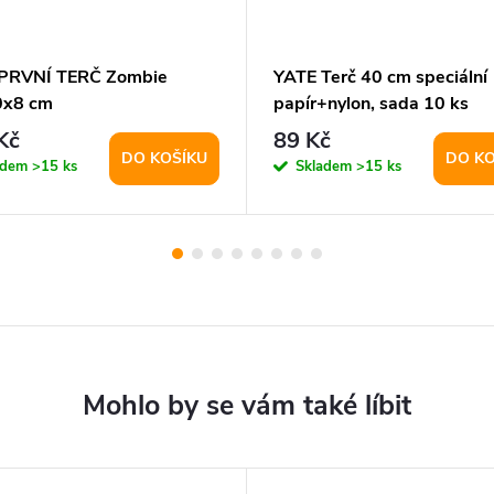
PRVNÍ TERČ Zombie
YATE Terč 40 cm speciální
0x8 cm
papír+nylon, sada 10 ks
Kč
89 Kč
DO KOŠÍKU
DO KO
adem
>15 ks
Skladem
>15 ks