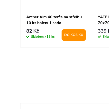
chery
Archer Aim 40 terče na střelbu
YATE 
10 ks balení 1 sada
70x7
82 Kč
339 
KOŠÍKU
DO KOŠÍKU
Skladem
>15 ks
Skl