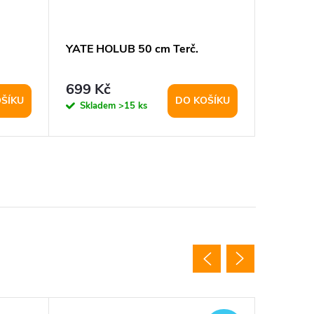
YATE HOLUB 50 cm Terč.
Yate Sa
terč
699 Kč
439 K
ŠÍKU
DO KOŠÍKU
Skladem
>15 ks
Sklad