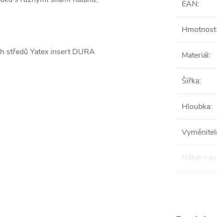
EAN
:
Hmotnost
ch středů Yatex insert DURA
Materiál
:
Šířka
:
Hloubka
:
Vyměnitel
Nátah luk