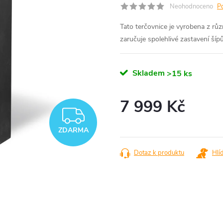
Neohodnoceno
P
Tato terčovnice je vyrobena z rů
zaručuje spolehlivé zastavení šípů 
Skladem
>15 ks
7 999 Kč
ZDARMA
Měrná
ZDARMA
cena:
Dotaz k produktu
Hlí