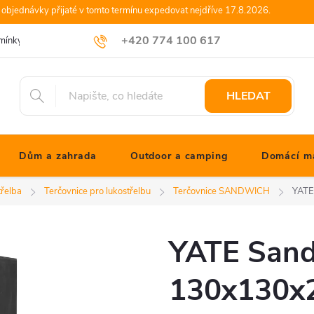
objednávky přijaté v tomto termínu expedovat nejdříve 17.8.2026.
+420 774 100 617
mínky
Podmínky ochrany osobních údajů
Blog JONATHANshop.cz
info@jonathanshop.cz
HLEDAT
Dům a zahrada
Outdoor a camping
Domácí ma
třelba
Terčovnice pro lukostřelbu
Terčovnice SANDWICH
YATE
YATE San
130x130x