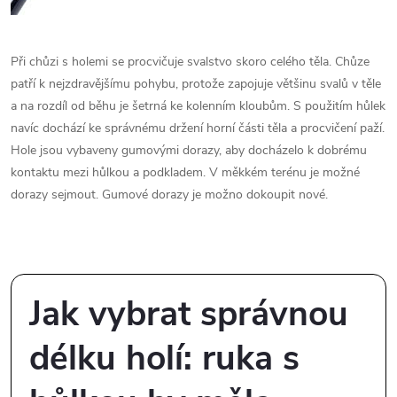
Při chůzi s holemi se procvičuje svalstvo skoro celého těla. Chůze
patří k nejzdravějšímu pohybu, protože zapojuje většinu svalů v těle
a na rozdíl od běhu je šetrná ke kolenním kloubům. S použitím hůlek
navíc dochází ke správnému držení horní části těla a procvičení paží.
Hole jsou vybaveny gumovými dorazy, aby docházelo k dobrému
kontaktu mezi hůlkou a podkladem. V měkkém terénu je možné
dorazy sejmout. Gumové dorazy je možno dokoupit nové.
Jak vybrat správnou
délku holí: ruka s