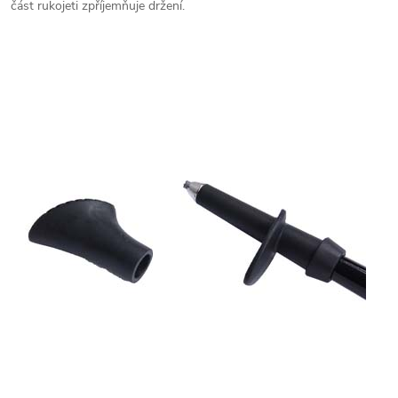
část rukojeti zpříjemňuje držení.