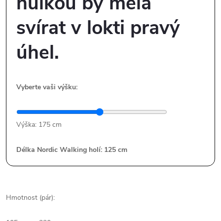
hůlkou by měla
svírat v lokti pravý
úhel.
Vyberte vaši výšku:
Výška:
175 cm
Délka Nordic Walking holí:
125
cm
Hmotnost (pár):