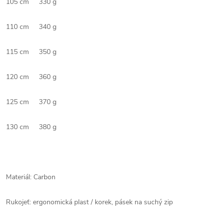
105 cm
330 g
110 cm
340 g
115 cm
350 g
120 cm
360 g
125 cm
370 g
130 cm
380 g
Materiál: Carbon
Rukojeť: ergonomická plast / korek, pásek na suchý zip