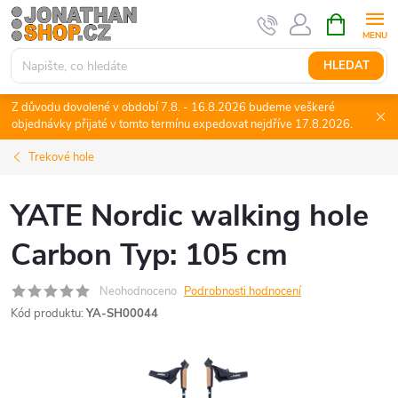
Přejít
NÁKUPNÍ
KOŠÍK
na
obsah
HLEDAT
Z důvodu dovolené v období 7.8. - 16.8.2026 budeme veškeré
objednávky přijaté v tomto termínu expedovat nejdříve 17.8.2026.
Trekové hole
YATE Nordic walking hole
Carbon Typ: 105 cm
Neohodnoceno
Podrobnosti hodnocení
Kód produktu:
YA-SH00044