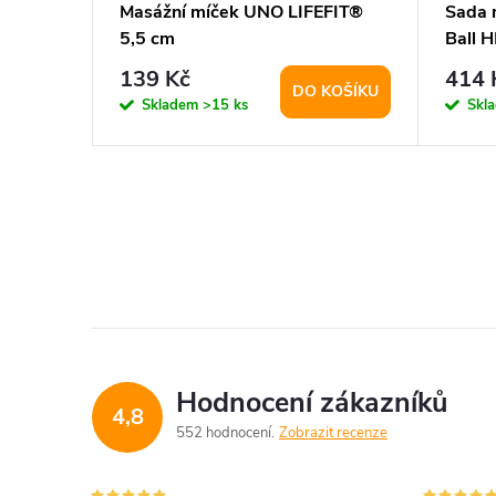
růžový
Masážní míček UNO LIFEFIT®
Sada 
5,5 cm
Ball 
139 Kč
414 
KOŠÍKU
DO KOŠÍKU
Skladem
>15 ks
Skl
Hodnocení zákazníků
4,8
552 hodnocení
Zobrazit recenze