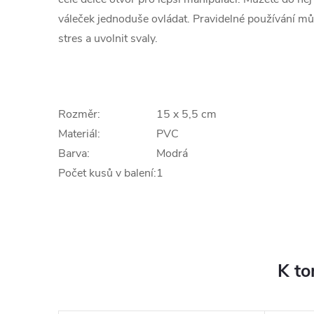
váleček jednoduše ovládat.
Pravidelné používání m
stres a uvolnit svaly.
Rozměr:
15 x 5,5 cm
Materiál:
PVC
Barva:
Modrá
Počet kusů v balení:
1
K to