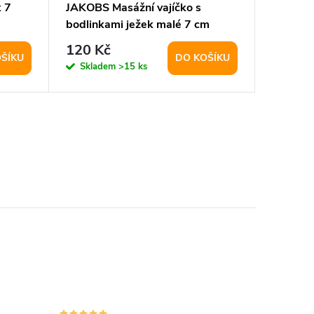
 7
JAKOBS Masážní vajíčko s
Massage
bodlinkami ježek malé 7 cm
míč mod
fialové
120 Kč
48 Kč
ŠÍKU
DO KOŠÍKU
Skladem
>15 ks
Sklad