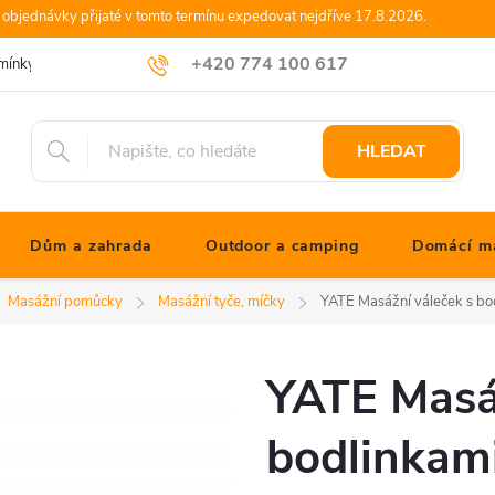
objednávky přijaté v tomto termínu expedovat nejdříve 17.8.2026.
+420 774 100 617
mínky
Podmínky ochrany osobních údajů
Blog JONATHANshop.cz
info@jonathanshop.cz
HLEDAT
Dům a zahrada
Outdoor a camping
Domácí ma
Masážní pomůcky
Masážní tyče, míčky
YATE Masážní váleček s bo
YATE Masá
bodlinkami