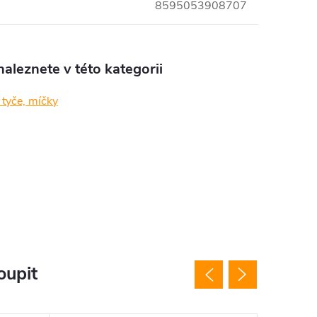
8595053908707
aleznete v této kategorii
 tyče, míčky
oupit