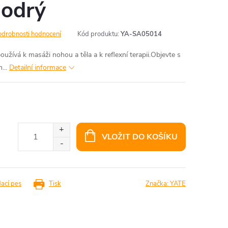
odrý
odrobnosti hodnocení
Kód produktu:
YA-SA05014
užívá k masáži nohou a těla a k reflexní terapii.Objevte s
...
Detailní informace
VLOŽIT DO KOŠÍKU
dací pes
Tisk
Značka:
YATE