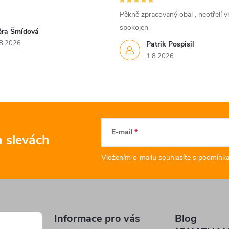
Pěkně zpracovaný obal , neotřelí vh
spokojen
ěra Šmídová
8.2026
Patrik Pospisil
1.8.2026
E-mail
a slevách
Vložením e-mailu souhlasíte s
podmínka
Informace pro vás
Blog