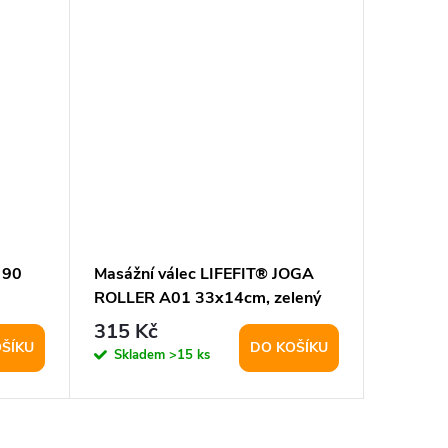
 90
Masážní válec LIFEFIT® JOGA
Yoga Rol
ROLLER A01 33x14cm, zelený
balení 1
315 Kč
281 K
ŠÍKU
DO KOŠÍKU
Skladem
>15 ks
Sklad