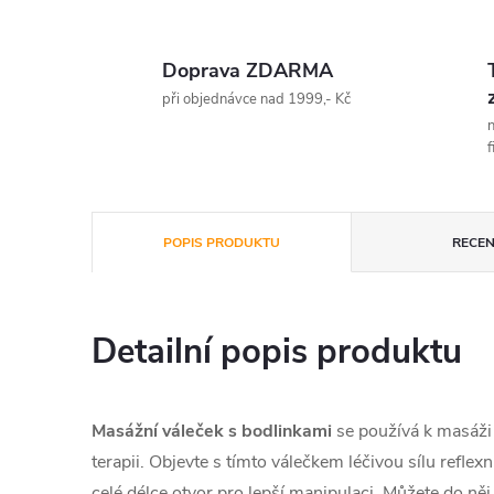
Doprava ZDARMA
při objednávce nad 1999,- Kč
n
f
POPIS PRODUKTU
RECEN
Detailní popis produktu
Masážní váleček s bodlinkami
se používá k masáži n
terapii. Objevte s tímto válečkem léčivou sílu reflex
celé délce otvor pro lepší manipulaci. Můžete do něj