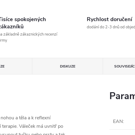
Tisíce spokojených
Rychlost doručení
zákazníků
dodání do 2-3 dnů od obje
a základně zákaznických recenzí
irmy
ZE
DISKUZE
SOUVISEJÍ
Param
ohou a těla a k reflexní
EAN
:
ní terapie. Váleček má uvnitř po
 vsunout tyčku nebo prsty a tak