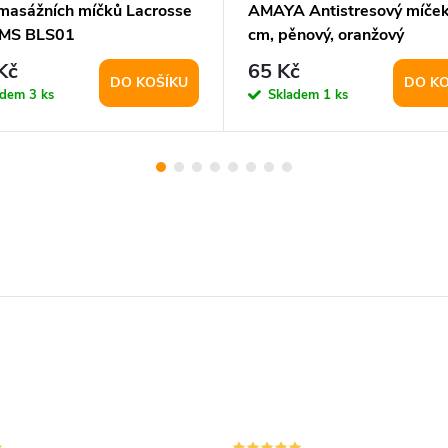
masážních míčků Lacrosse
AMAYA Antistresový míček
HMS BLS01
cm, pěnový, oranžový
Kč
65 Kč
DO KOŠÍKU
DO KO
adem
3 ks
Skladem
1 ks