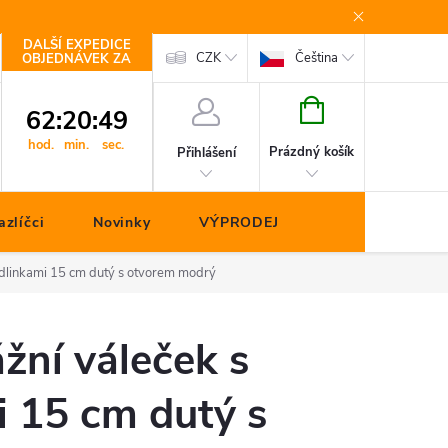
DALŠÍ EXPEDICE
Kontakty
CZK
Čeština
OBJEDNÁVEK ZA
NÁKUPNÍ
62
:
20
:
49
KOŠÍK
hod.
min.
sec.
Prázdný košík
Přihlášení
zlíčci
Novinky
VÝPRODEJ
dlinkami 15 cm dutý s otvorem modrý
žní váleček s
 15 cm dutý s