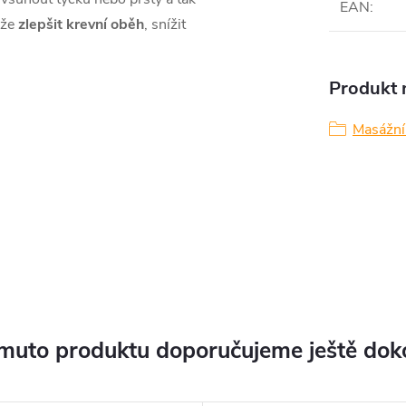
EAN
:
ůže
zlepšit krevní oběh
, snížit
Produkt n
Masážní
muto produktu doporučujeme ještě dok