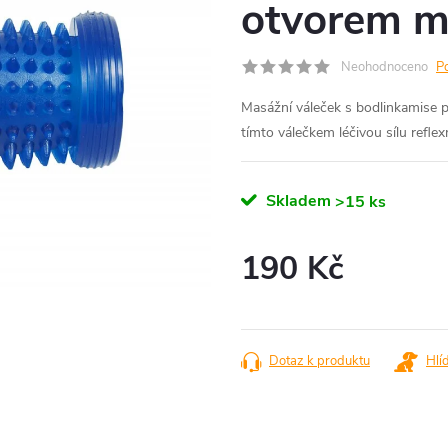
otvorem m
Neohodnoceno
P
Masážní váleček s bodlinkamise po
tímto válečkem léčivou sílu reflexn
Skladem
>15 ks
190 Kč
Měrná
cena:
Dotaz k produktu
Hlí