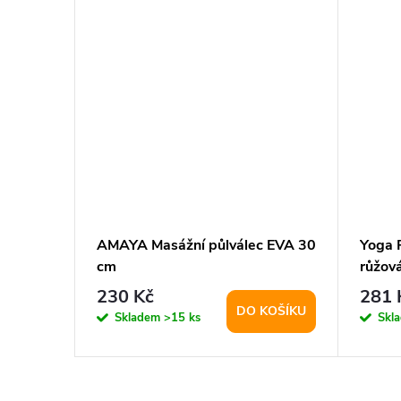
 JOGA
AMAYA Masážní půlválec EVA 30
Yoga R
erný
cm
růžová
230 Kč
281 
KOŠÍKU
DO KOŠÍKU
Skladem
>15 ks
Skl