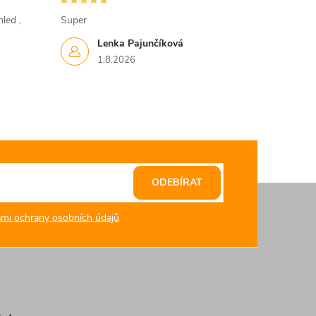
led ,
Super
Lenka Pajunčíková
1.8.2026
ODEBÍRAT
mi ochrany osobních údajů