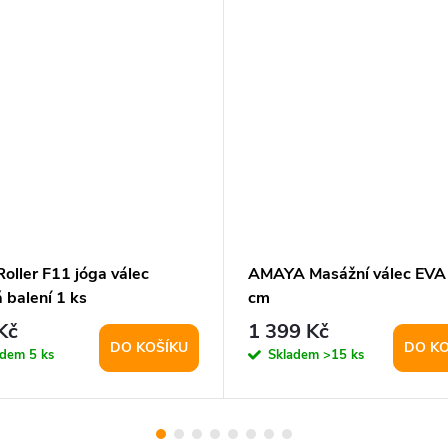
oller F11 jóga válec
AMAYA Masážní válec EVA
 balení 1 ks
cm
Kč
1 399 Kč
DO KOŠÍKU
DO KO
adem
5 ks
Skladem
>15 ks