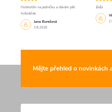
Hodnotím na jedničku a dávám pět
👍👍
hvězdiček
V
2.
Jana Burešová
3.8.2026
Z
Mějte přehled o novinkách
á
p
a