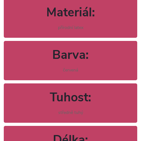
Materiál:
přírodní latex
Barva:
červená
Tuhost:
středně tuhý
Délka: