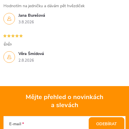
Hodnotím na jedničku a dávám pět hvězdiček
Jana Burešová
3.8.2026
👍👍
Věra Šmídová
2.8.2026
Mějte přehled o novinkách
a slevách
Z
á
E-mail
ODEBÍRAT