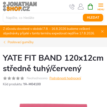
Přejít
NÁKUPNÍ
KOŠÍK
na
obsah
HLEDAT
Z důvodu dovolené v období 7.8. - 16.8.2026 budeme veškeré
objednávky přijaté v tomto termínu expedovat nejdříve 17.8.2026.
Posilovací gumičky
YATE FIT BAND 120x12cm
středně tuhý/červený
Neohodnoceno
Podrobnosti hodnocení
Kód produktu:
YA-M04100