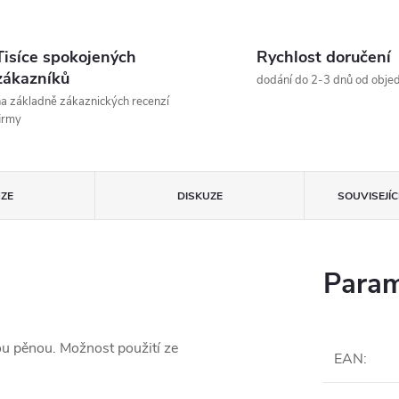
Tisíce spokojených
Rychlost doručení
zákazníků
dodání do 2-3 dnů od obje
a základně zákaznických recenzí
irmy
ZE
DISKUZE
SOUVISEJÍ
Param
u pěnou. Možnost použití ze
EAN
: