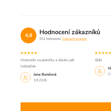
Hodnocení zákazníků
4,8
552 hodnocení
Zobrazit recenze
Hodnotím na jedničku a dávám pět
👍👍
hvězdiček
V
2.
Jana Burešová
3.8.2026