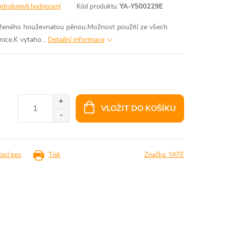
odrobnosti hodnocení
Kód produktu:
YA-Y500229E
aženého houževnatou pěnou.Možnost použití ze všech
ice.K vytaho...
Detailní informace
VLOŽIT DO KOŠÍKU
dací pes
Tisk
Značka:
YATE