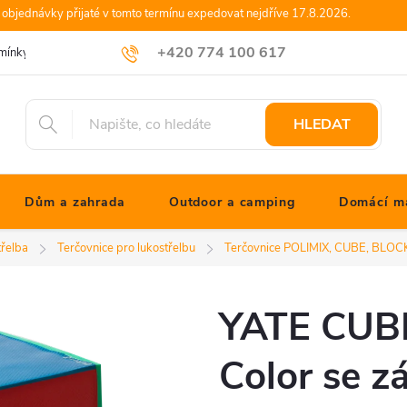
objednávky přijaté v tomto termínu expedovat nejdříve 17.8.2026.
+420 774 100 617
mínky
Podmínky ochrany osobních údajů
Blog JONATHANshop.cz
info@jonathanshop.cz
HLEDAT
Dům a zahrada
Outdoor a camping
Domácí ma
třelba
Terčovnice pro lukostřelbu
Terčovnice POLIMIX, CUBE, BLOC
YATE CUBE
Color se z