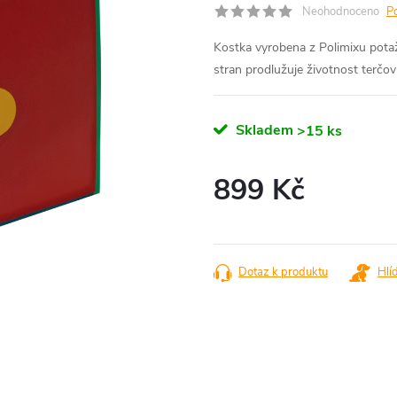
Neohodnoceno
P
Kostka vyrobena z Polimixu pot
stran prodlužuje životnost terčovn
Skladem
>15 ks
899 Kč
Měrná
cena:
Dotaz k produktu
Hlí