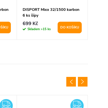
arbon
DISPORT Mixx 32/1500 karbon
YATE Set
6 ks šípy
699 Kč
195 K
ŠÍKU
DO KOŠÍKU
Skladem
>15 ks
Sklad
ZDARMA
ZDARMA
ZDARMA
ZDARMA