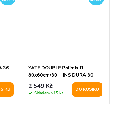
A 36
YATE DOUBLE Polimix R
YATE CU
80x60cm/30 + INS DURA 30
2 549 Kč
849 K
ŠÍKU
DO KOŠÍKU
Skladem
>15 ks
Sklad