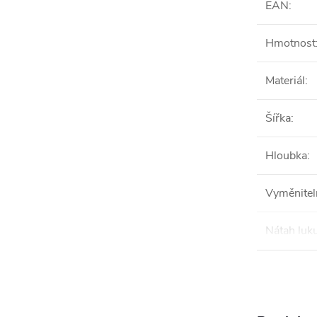
EAN
:
Hmotnost
Materiál
:
Šířka
:
Hloubka
:
Vyměnitel
Nátah luk