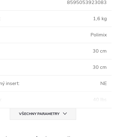
8595053923083
:
1,6 kg
Polimix
30 cm
30 cm
ný insert
:
NE
u
:
40 lbs
VŠECHNY PARAMETRY