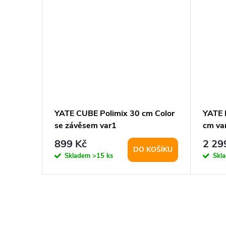
 cm
YATE CUBE Polimix 30 cm Color
YATE 
se závěsem var1
cm va
899 Kč
2 29
KOŠÍKU
DO KOŠÍKU
Skladem
>15 ks
Skl