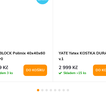
BLOCK Polimix 40x40x60
YATE Yatex KOSTKA DUR
r0
v.1
9 Kč
2 999 Kč
DO KOŠÍKU
DO KO
adem
3 ks
Skladem
>15 ks