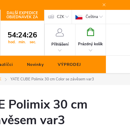
DALŠÍ EXPEDICE
Kontakty
CZK
Čeština
OBJEDNÁVEK ZA
NÁKUPNÍ
54
:
24
:
26
KOŠÍK
hod.
min.
sec.
Prázdný košík
Přihlášení
zlíčci
Novinky
VÝPRODEJ
K
YATE CUBE Polimix 30 cm Color se závěsem var3
 Polimix 30 cm
ávěsem var3