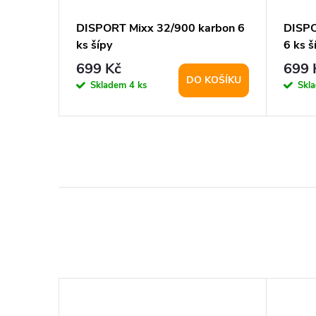
rbon 6
DISPORT Mixx 32/900 karbon 6
DISPO
ks šípy
6 ks š
699 Kč
699 
KOŠÍKU
DO KOŠÍKU
Skladem
4 ks
Skl