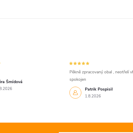
Pěkně zpracovaný obal , neotřelí vh
spokojen
ěra Šmídová
8.2026
Patrik Pospisil
1.8.2026