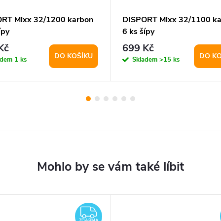
RT Mixx 32/1200 karbon
DISPORT Mixx 32/1100 k
ípy
6 ks šípy
Kč
699 Kč
DO KOŠÍKU
DO KO
adem
1 ks
Skladem
>15 ks
ZDARMA
ZDARMA