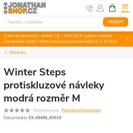
Přejít
NÁKUPNÍ
KOŠÍK
na
obsah
HLEDAT
Z důvodu dovolené v období 7.8. - 16.8.2026 budeme veškeré
objednávky přijaté v tomto termínu expedovat nejdříve 17.8.2026.
Nesmeky
Winter Steps
protiskluzové návleky
modrá rozměr M
Neohodnoceno
Podrobnosti hodnocení
Kód produktu:
ES-49496_63019