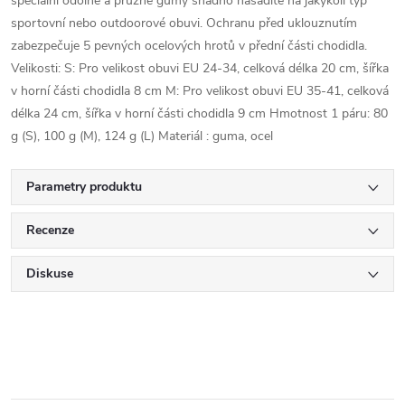
speciální odolné a pružné gumy snadno nasadíte na jakýkoli typ
sportovní nebo outdoorové obuvi. Ochranu před uklouznutím
zabezpečuje 5 pevných ocelových hrotů v přední části chodidla.
Velikosti: S: Pro velikost obuvi EU 24-34, celková délka 20 cm, šířka
v horní části chodidla 8 cm M: Pro velikost obuvi EU 35-41, celková
délka 24 cm, šířka v horní části chodidla 9 cm Hmotnost 1 páru: 80
g (S), 100 g (M), 124 g (L) Materiál : guma, ocel
Parametry produktu
Recenze
Diskuse