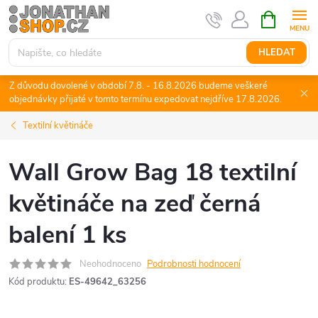
Přejít
NÁKUPNÍ
KOŠÍK
na
obsah
HLEDAT
Z důvodu dovolené v období 7.8. - 16.8.2026 budeme veškeré
objednávky přijaté v tomto termínu expedovat nejdříve 17.8.2026.
Textilní květináče
Wall Grow Bag 18 textilní
květináče na zeď černá
balení 1 ks
Neohodnoceno
Podrobnosti hodnocení
Kód produktu:
ES-49642_63256