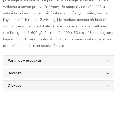
poskytuje rostlinám skvělé podmínky. Zajišťuje optimální cirkulaci
vzduchu a odvod přebytečné vody. Po spojení více květináčů si
vytvoříte krásnou horizontální zahrádku z různých květin, bylin a
jiných menších rostlin. Zavěsíte jej jednoduše pomocí hřebíků či
šroubů (nejsou součástí balení). Specifikace: - materiál: netkaná
textilie - gramáž: 600 g/m2 - rozměr: 100 x 53 cm - 18 kapes (jedna
kapsa 14 x 13 cm) - hmotnost: 390 g - pro menší květiny, bylinky -
montážní materiál není součástí balení
Parametry produktu
Recenze
Diskuse