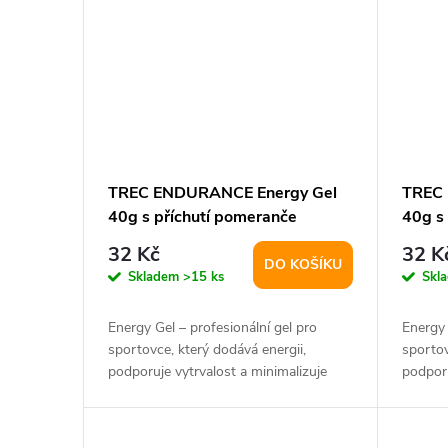
TREC ENDURANCE Energy Gel
TREC
40g s příchutí pomeranče
40g s 
32 Kč
32 K
DO KOŠÍKU
Skladem
>15 ks
Skl
Energy Gel – profesionální gel pro
Energy 
sportovce, který dodává energii,
sportov
podporuje vytrvalost a minimalizuje
podporu
únavu – bez...
únavu –