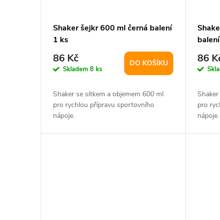
s
o
p
d
Shaker šejkr 600 ml černá balení
Shake
1 ks
balení
r
u
86 Kč
86 K
DO KOŠÍKU
o
k
Skladem
8 ks
Skl
d
t
Shaker se sítkem a objemem 600 ml
Shaker
pro rychlou přípravu sportovního
pro ryc
u
nápoje.
nápoje.
ů
k
t
ů