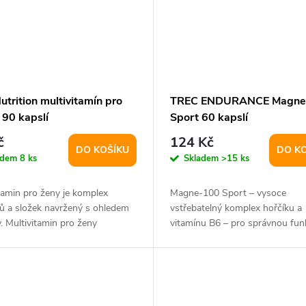
utrition multivitamín pro
TREC ENDURANCE Magne
 90 kapslí
Sport 60 kapslí
č
124 Kč
DO KOŠÍKU
DO K
adem
8 ks
Skladem
>15 ks
tamin pro ženy je komplex
Magne-100 Sport – vysoce
ů a složek navržený s ohledem
vstřebatelný komplex hořčíku a
. Multivitamin pro ženy
vitamínu B6 – pro správnou fun
e...
svalů, nervového systému a...