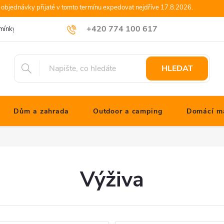
objednávky přijaté v tomto termínu expedovat nejdříve 17.8.2026.
+420 774 100 617
mínky
Podmínky ochrany osobních údajů
Blog JONATHANshop.cz
info@jonathanshop.cz
HLEDAT
Dům a zahrada
Outdoor a camping
Domácí ma
Výživa