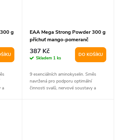
 300 g
EAA Mega Strong Powder 300 g
příchuť mango-pomeranč
387 Kč
OŠÍKU
DO KOŠÍKU
Skladem
1 ks
měs
9 esenciálních aminokyselin. Směs
navržená pro podporu optimální
y a
činnosti svalů, nervové soustavy a
snížení vyčerpání...