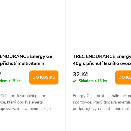
 ENDURANCE Energy Gel
TREC ENDURANCE Energy
příchutí multivitamin
40g s příchutí lesního ovoc
č
32 Kč
DO KOŠÍKU
DO K
adem
>15 ks
Skladem
>15 ks
Gel – profesionální gel pro
Energy Gel – profesionální gel p
ce, který dodává energii,
sportovce, který dodává energii,
je vytrvalost a minimalizuje
podporuje vytrvalost a minimali
 bez...
únavu – bez...