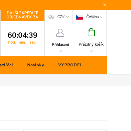
DALŠÍ EXPEDICE
Kontakty
CZK
Čeština
OBJEDNÁVEK ZA
NÁKUPNÍ
60
:
04
:
39
KOŠÍK
hod.
min.
sec.
Prázdný košík
Přihlášení
zlíčci
Novinky
VÝPRODEJ