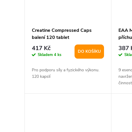
Creatine Compressed Caps
EAA M
balení 120 tablet
přích
417 Kč
387 
DO KOŠÍKU
Skladem
4 ks
Skl
Pro podporu síly a fyzického výkonu.
9 esenc
120 kapslí
navrže
činnost
snížení