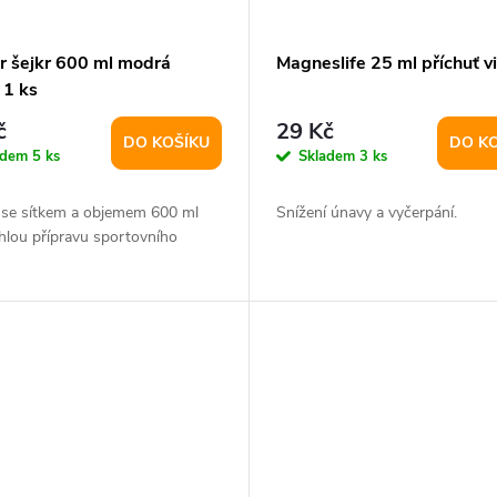
r šejkr 600 ml modrá
Magneslife 25 ml příchuť v
 1 ks
č
29 Kč
DO KOŠÍKU
DO K
adem
5 ks
Skladem
3 ks
 se sítkem a objemem 600 ml
Snížení únavy a vyčerpání.
hlou přípravu sportovního