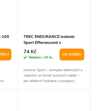
-100
TREC ENDURANCE Isotonic
Sport Effervescent s
pomerančovou příchutí 20 tablet
74 Kč
OŠÍKU
DO KOŠÍKU
Skladem
>15 ks
Isotonic Sport – komplex elektrolytů a
vitamínů ve formě šumivých tablet –
kci
pro efektivní hydrataci a podporu
svalové...