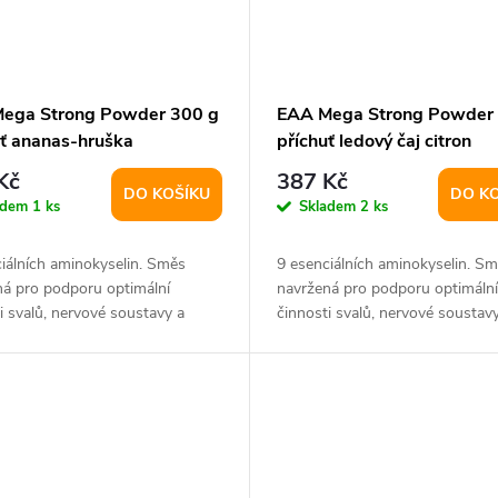
ega Strong Powder 300 g
EAA Mega Strong Powder
uť ananas-hruška
příchuť ledový čaj citron
Kč
387 Kč
DO KOŠÍKU
DO K
adem
1 ks
Skladem
2 ks
iálních aminokyselin. Směs
9 esenciálních aminokyselin. S
ná pro podporu optimální
navržená pro podporu optimální
i svalů, nervové soustavy a
činnosti svalů, nervové soustav
 vyčerpání...
snížení vyčerpání...