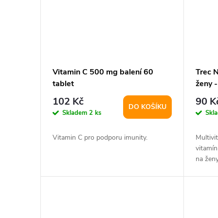
Vitamin C 500 mg balení 60
Trec N
tablet
ženy -
102 Kč
90 K
DO KOŠÍKU
Skladem
2 ks
Skl
Vitamin C pro podporu imunity.
Multivi
vitamín
na ženy
obsahuj