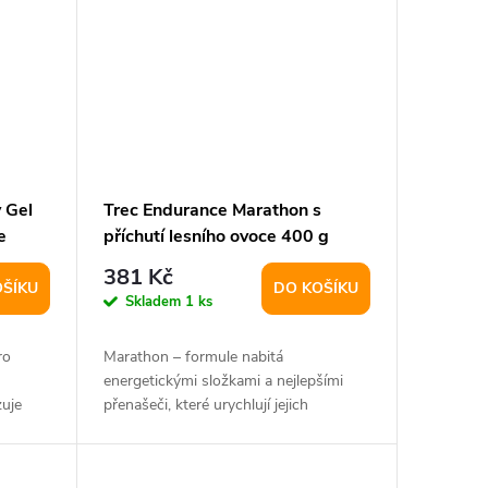
 Gel
Trec Endurance Marathon s
e
příchutí lesního ovoce 400 g
381 Kč
OŠÍKU
DO KOŠÍKU
Skladem
1 ks
ro
Marathon – formule nabitá
energetickými složkami a nejlepšími
zuje
přenašeči, které urychlují jejich
transport do svalů....