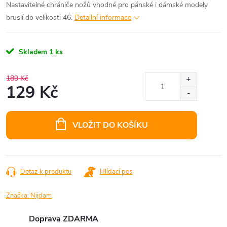
Nastavitelné chrániče nožů vhodné pro pánské i dámské modely
bruslí do velikosti 46.
Detailní informace
Skladem
1 ks
189 Kč
129 Kč
Měrná
cena:
VLOŽIT DO KOŠÍKU
Dotaz k produktu
Hlídací pes
Značka:
Nijdam
Doprava ZDARMA