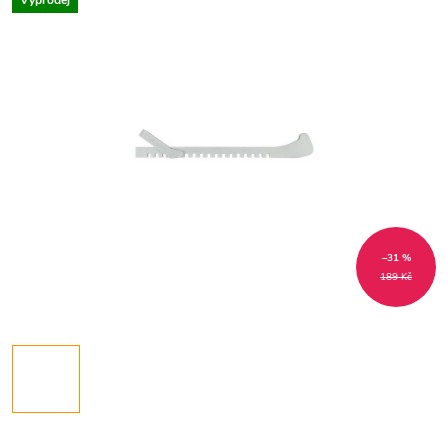
Výprodej
–31 %
189 Kč