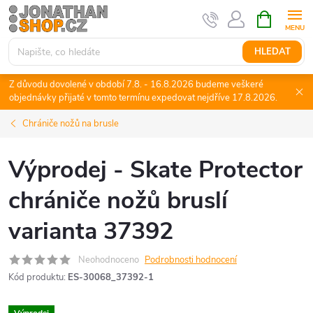
Přejít
NÁKUPNÍ
KOŠÍK
na
obsah
HLEDAT
Z důvodu dovolené v období 7.8. - 16.8.2026 budeme veškeré
objednávky přijaté v tomto termínu expedovat nejdříve 17.8.2026.
Chrániče nožů na brusle
Výprodej - Skate Protector
chrániče nožů bruslí
varianta 37392
Neohodnoceno
Podrobnosti hodnocení
Kód produktu:
ES-30068_37392-1