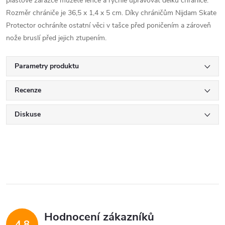
plastové zarážce můžete lehce a rychle upravovat délku chrániče.
Rozměr chrániče je 36,5 x 1,4 x 5 cm. Díky chráničům Nijdam Skate
Protector ochráníte ostatní věci v tašce před poničením a zároveň
nože bruslí před jejich ztupením.
Parametry produktu
Recenze
Diskuse
Hodnocení zákazníků
4,8