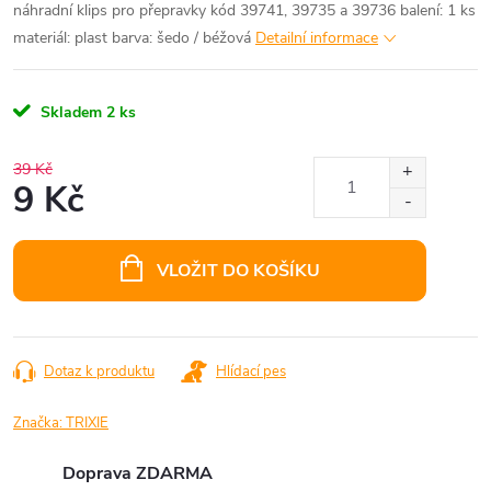
náhradní klips pro přepravky kód 39741, 39735 a 39736 balení: 1 ks
materiál: plast barva: šedo / béžová
Detailní informace
Skladem
2 ks
39 Kč
9 Kč
Měrná
cena:
VLOŽIT DO KOŠÍKU
Dotaz k produktu
Hlídací pes
Značka:
TRIXIE
Doprava ZDARMA