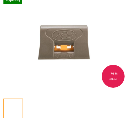
Výprodej
–76 %
39 Kč