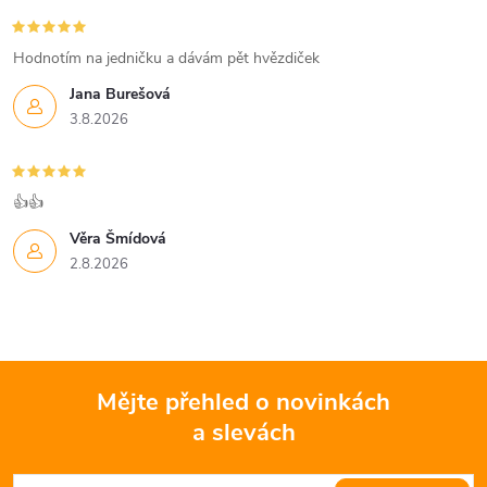
Hodnotím na jedničku a dávám pět hvězdiček
Jana Burešová
3.8.2026
👍👍
Věra Šmídová
2.8.2026
Mějte přehled o novinkách
a slevách
Z