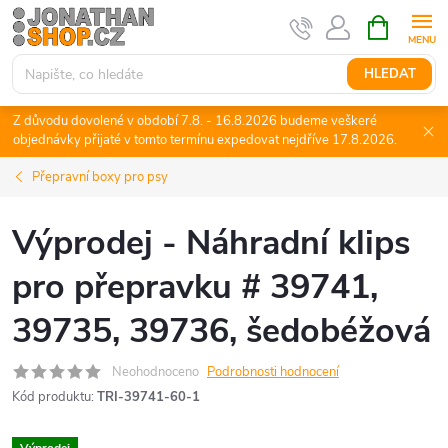
Přejít
NÁKUPNÍ
KOŠÍK
na
obsah
HLEDAT
Z důvodu dovolené v období 7.8. - 16.8.2026 budeme veškeré
objednávky přijaté v tomto termínu expedovat nejdříve 17.8.2026.
Přepravní boxy pro psy
Výprodej - Náhradní klips
pro přepravku # 39741,
39735, 39736, šedobéžová
Neohodnoceno
Podrobnosti hodnocení
Kód produktu:
TRI-39741-60-1