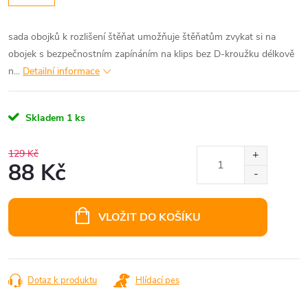
sada obojků k rozlišení štěňat umožňuje štěňatům zvykat si na
obojek s bezpečnostním zapínáním na klips bez D-kroužku délkově
n...
Detailní informace
Skladem
1 ks
129 Kč
88 Kč
Měrná
cena:
VLOŽIT DO KOŠÍKU
Dotaz k produktu
Hlídací pes