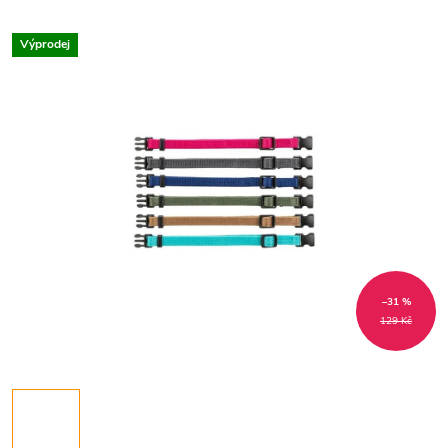
Výprodej
–31 %
129 Kč