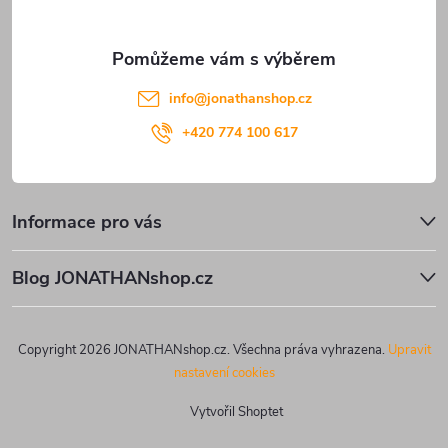
info
@
jonathanshop.cz
+420 774 100 617
Informace pro vás
Blog JONATHANshop.cz
Copyright 2026
JONATHANshop.cz
. Všechna práva vyhrazena.
Upravit
nastavení cookies
Vytvořil Shoptet