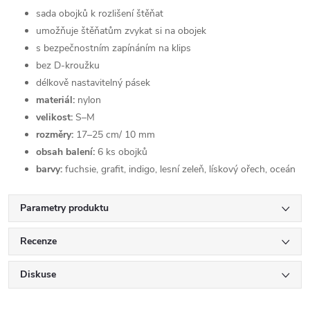
sada obojků k rozlišení štěňat
umožňuje štěňatům zvykat si na obojek
s bezpečnostním zapínáním na klips
bez D-kroužku
délkově nastavitelný pásek
materiál:
nylon
velikost:
S–M
rozměry:
17–25 cm/ 10 mm
obsah balení:
6 ks obojků
barvy:
fuchsie, grafit, indigo, lesní zeleň, lískový ořech, oceán
Parametry produktu
Recenze
Diskuse