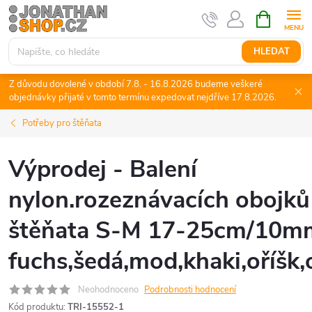
Přejít
NÁKUPNÍ
KOŠÍK
na
obsah
HLEDAT
Z důvodu dovolené v období 7.8. - 16.8.2026 budeme veškeré
objednávky přijaté v tomto termínu expedovat nejdříve 17.8.2026.
Potřeby pro štěňata
Výprodej - Balení
nylon.rozeznávacích obojků
štěňata S-M 17-25cm/10m
fuchs,šedá,mod,khaki,oříšk
Neohodnoceno
Podrobnosti hodnocení
Kód produktu:
TRI-15552-1