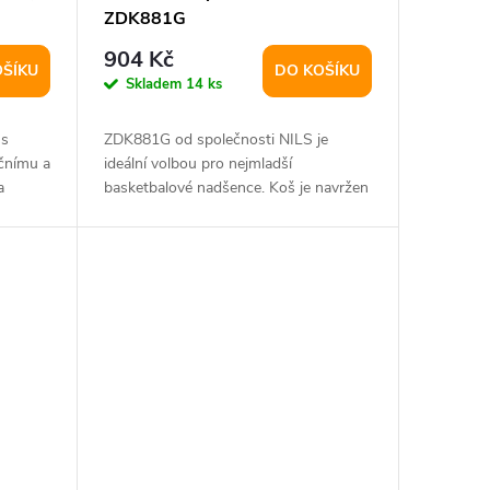
ZDK881G
904 Kč
OŠÍKU
DO KOŠÍKU
Skladem
14 ks
 s
ZDK881G od společnosti NILS je
kčnímu a
ideální volbou pro nejmladší
a
basketbalové nadšence. Koš je navržen
tak, aby dětem...