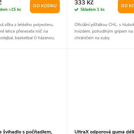
č
333 Kč
DO KOŠÍKU
DO K
adem
>15 ks
Skladem
1 ks
ká síťka z lehkého polyesteru,
Oficiální píšťalkou CHL, s hlub
eré lehce přenesete míč na
hvizdem, pohodlným gripem na 
 volejbal, basketbal či házenou.
chráničem na zuby.
e švihadlo s počítadlem,
UltraX odporová guma dél