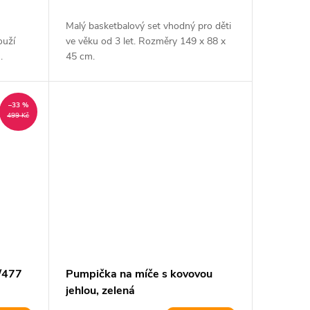
Malý basketbalový set vhodný pro děti
ouží
ve věku od 3 let. Rozměry 149 x 88 x
.
45 cm.
–33 %
499 Kč
/477
Pumpička na míče s kovovou
jehlou, zelená