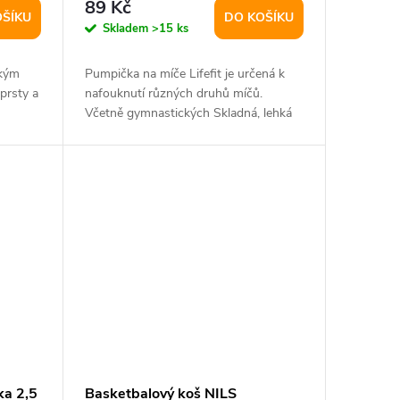
89 Kč
OŠÍKU
DO KOŠÍKU
Skladem
>15 ks
okým
Pumpička na míče Lifefit je určená k
prsty a
nafouknutí různých druhů míčů.
Včetně gymnastických Skladná, lehká
Hmotnost:...
ka 2,5
Basketbalový koš NILS