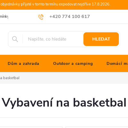
objednávky přijaté v tomto termínu expedovat nejdříve 17.8.2026.
+420 774 100 617
mínky
Podmínky ochrany osobních údajů
Blog JONATHANshop.cz
info@jonathanshop.cz
HLEDAT
Dům a zahrada
Outdoor a camping
Domácí ma
a basketbal
Vybavení na basketbal