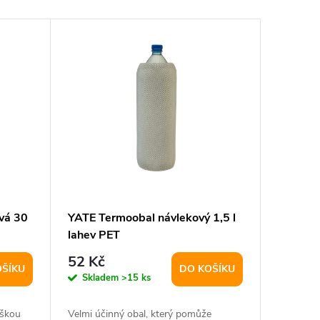
ová 30
YATE Termoobal návlekový 1,5 l
lahev PET
52 Kč
OŠÍKU
DO KOŠÍKU
Skladem
>15 ks
ýškou
Velmi účinný obal, který pomůže