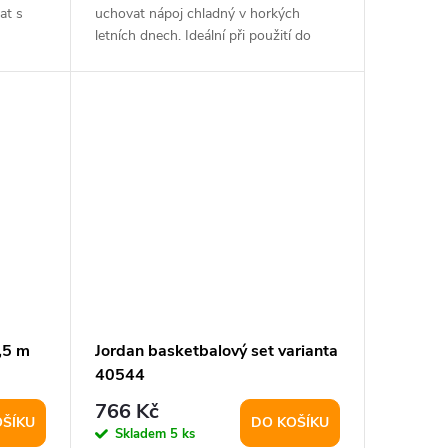
at s
uchovat nápoj chladný v horkých
letních dnech. Ideální při použití do
auta nebo na...
,5 m
Jordan basketbalový set varianta
40544
766 Kč
OŠÍKU
DO KOŠÍKU
Skladem
5 ks