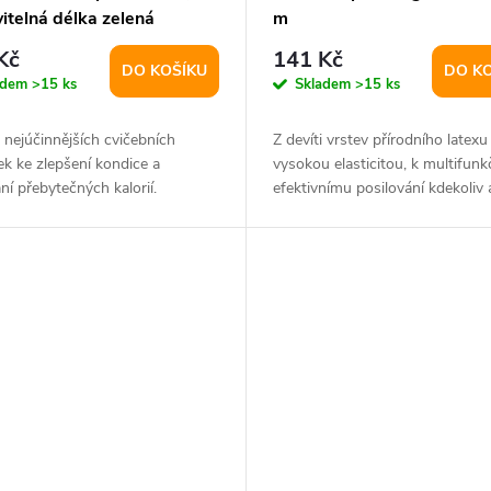
itelná délka zelená
m
nta 25247
Kč
141 Kč
DO KOŠÍKU
DO K
adem
>15 ks
Skladem
>15 ks
 nejúčinnějších cvičebních
Z devíti vrstev přírodního latexu
k ke zlepšení kondice a
vysokou elasticitou, k multifun
ní přebytečných kalorií.
efektivnímu posilování kdekoliv 
kdykoliv.