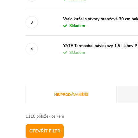
Vario kužel s otvory oranžová 30 cm bal
Skladem
YATE Termoobal návlekový 1,5 l lahev 
Skladem
Ř
NEJPRODÁVANĚJŠÍ
a
1118
položek celkem
z
OTEVŘÍT FILTR