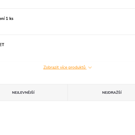
ení 1 ks
PET
Zobrazit více produktů
NEJLEVNĚJŠÍ
NEJDRAŽŠÍ