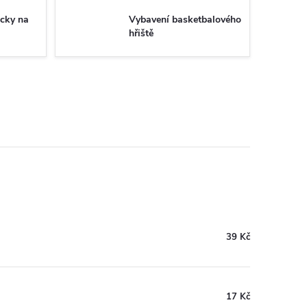
cky na
Vybavení basketbalového
hřiště
39 Kč
17 Kč