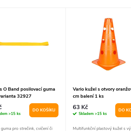
ss O Band posilovací guma
Vario kužel s otvory oranž
 varianta 32927
cm balení 1 ks
č
63 Kč
DO KOŠÍKU
DO K
adem
>15 ks
Skladem
>15 ks
 guma pro strečink, cvičení či
Multifunkční plastový kužel s v