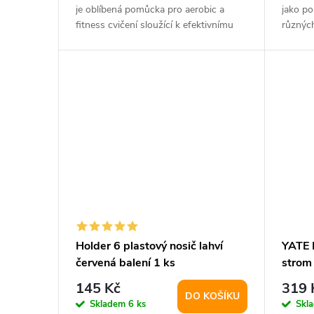
d
t
je oblíbená pomůcka pro aerobic a
jako po
u
fitness cvičení sloužící k efektivnímu
různých
ů
procvičení...
k
t
ů
Holder 6 plastový nosič lahví
YATE 
červená balení 1 ks
strom
145 Kč
319 
DO KOŠÍKU
Skladem
6 ks
Skl