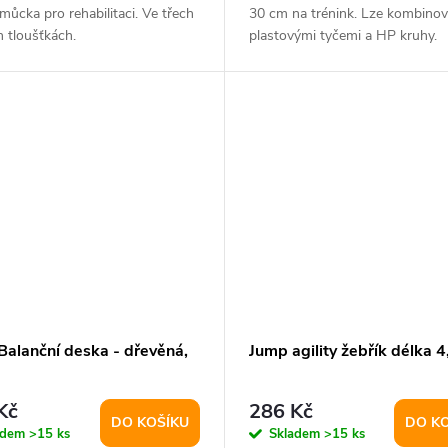
můcka pro rehabilitaci. Ve třech
30 cm na trénink. Lze kombinov
 tloušťkách.
plastovými tyčemi a HP kruhy.
Balanční deska - dřevěná,
Jump agility žebřík délka 4
Kč
286 Kč
DO KOŠÍKU
DO K
adem
>15 ks
Skladem
>15 ks