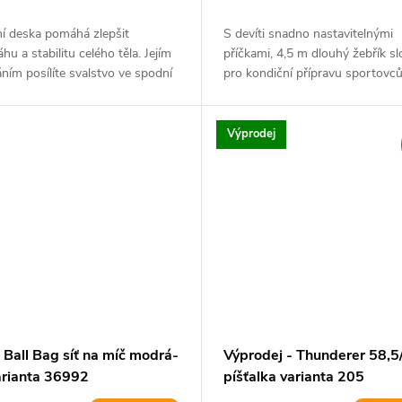
ní deska pomáhá zlepšit
S devíti snadno nastavitelnými
hu a stabilitu celého těla. Jejím
příčkami, 4,5 m dlouhý žebřík sl
ním posílíte svalstvo ve spodní
pro kondiční přípravu sportovců
Výprodej
 Ball Bag síť na míč modrá-
Výprodej - Thunderer 58,5
varianta 36992
píšťalka varianta 205