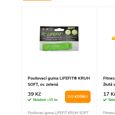
e
V
n
ý
í
p
p
i
r
s
o
p
d
Posilovací guma LIFEFIT® KRUH
Fitne
SOFT, sv. zelená
žlutá
r
u
39 Kč
17 K
DO KOŠÍKU
o
k
Skladem
>15 ks
Skl
Posilovací guma LIFEFIT KRUH SOFT
Fitness