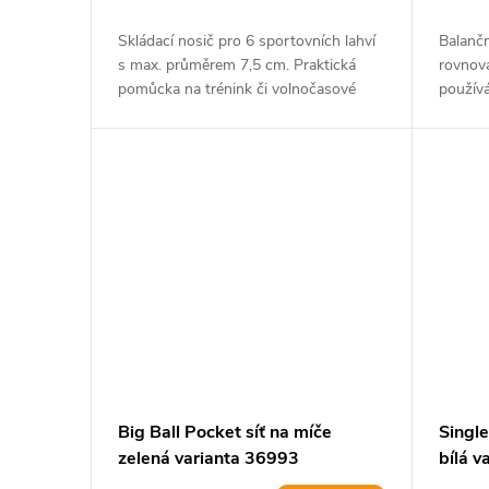
Skládací nosič pro 6 sportovních lahví
Balanč
s max. průměrem 7,5 cm. Praktická
rovnová
pomůcka na trénink či volnočasové
používá
aktivity.
části...
Big Ball Pocket síť na míče
Single
zelená varianta 36993
bílá 