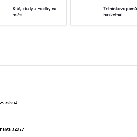
Sitě, obaly a vozíky na
Tréninkové pomů
míče
basketbal
v. zelená
arianta 32927