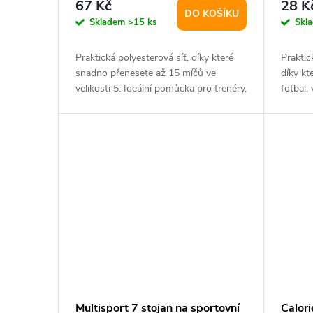
67 Kč
28 K
DO KOŠÍKU
Skladem
>15 ks
Skl
Praktická polyesterová síť, díky které
Praktic
snadno přenesete až 15 míčů ve
díky kt
velikosti 5. Ideální pomůcka pro trenéry,
fotbal,
školy...
Multisport 7 stojan na sportovní
Calori