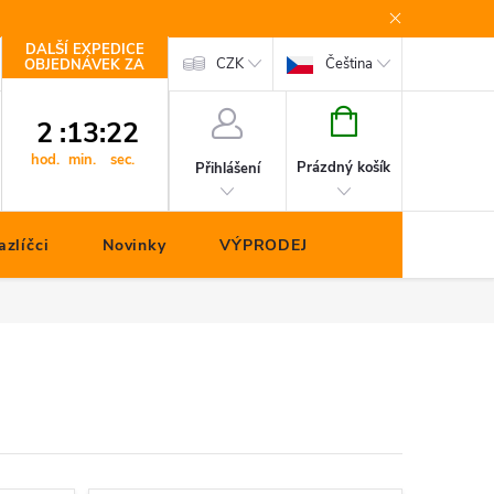
DALŠÍ EXPEDICE
Kontakty
CZK
Čeština
OBJEDNÁVEK ZA
NÁKUPNÍ
2
:
13
:
21
KOŠÍK
hod.
min.
sec.
Prázdný košík
Přihlášení
zlíčci
Novinky
VÝPRODEJ