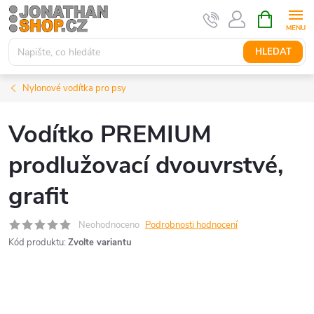
Přejít
NÁKUPNÍ
KOŠÍK
na
obsah
HLEDAT
Nylonové vodítka pro psy
Vodítko PREMIUM
prodlužovací dvouvrstvé,
grafit
Neohodnoceno
Podrobnosti hodnocení
Kód produktu:
Zvolte variantu