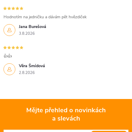
Hodnotím na jedničku a dávám pět hvězdiček
Jana Burešová
3.8.2026
👍👍
Věra Šmídová
2.8.2026
Mějte přehled o novinkách
a slevách
Z