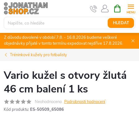
Přejít
NÁKUPNÍ
KOŠÍK
na
obsah
HLEDAT
Z důvodu dovolené v období 7.8. - 16.8.2026 budeme veškeré
objednávky přijaté v tomto termínu expedovat nejdříve 17.8.2026.
Tréninkové kužely pro fotbalisty
Vario kužel s otvory žlutá
46 cm balení 1 ks
Neohodnoceno
Podrobnosti hodnocení
Kód produktu:
ES-50509_65086