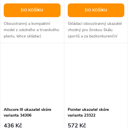
DO KOŠÍKU
DO KOŠÍKU
Oboustranný a kompaktní
Skládací oboustranný ukazatel
model z odolného a trvanlivého
vhodný pro širokou škálu
plastu, lehce skládací.
sportů a za bezkonkurenční
cenu. Rozměr 45,5 x 21 x 18
cm.
Allscore III ukazatel skóre
Pointer ukazatel skóre
varianta 34306
varianta 23322
436 Kč
572 Kč