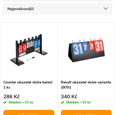
Ř
Nejprodávanější
a
Nejlevnější
V
Nejdražší
z
ý
Abecedně
e
p
n
i
í
s
p
Counter ukazatel skóre balení
Result ukazatel skóre varianta
1 ks
29701
p
r
286 Kč
340 Kč
r
Skladem
>15 ks
Skladem
>15 ks
o