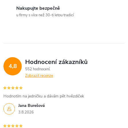
c
Nakupujte bezpečně
u firmy s více než 30-ti letou tradicí
í
p
r
v
Hodnocení zákazníků
k
4,8
552 hodnocení
y
Zobrazit recenze
v
Hodnotím na jedničku a dávám pět hvězdiček
ý
Jana Burešová
p
3.8.2026
i