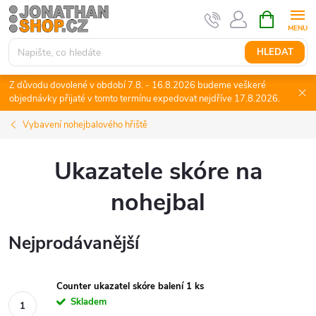
Přejít
NÁKUPNÍ
KOŠÍK
na
obsah
HLEDAT
Z důvodu dovolené v období 7.8. - 16.8.2026 budeme veškeré
objednávky přijaté v tomto termínu expedovat nejdříve 17.8.2026.
Vybavení nohejbalového hřiště
Ukazatele skóre na
nohejbal
Nejprodávanější
Counter ukazatel skóre balení 1 ks
Skladem