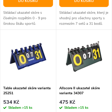
o
DO KOŠÍKU
DO KOŠÍKU
d
d
Skládací ukazatel skóre s
Skládací ukazatel skóre, který je
u
číselným rozpětím 0 - 9 pro
vhodný pro všechny sporty s
širokou škálu sportů.
rozmezím 7 setů a 31 bodů.
u
Lehce přenosný, za skvělou...
k
k
t
t
ů
ů
Table ukazatel skóre varianta
Allscore II ukazatel skóre
25251
varianta 34307
534 Kč
475 Kč
Skladem
>15 ks
Skladem
>15 ks