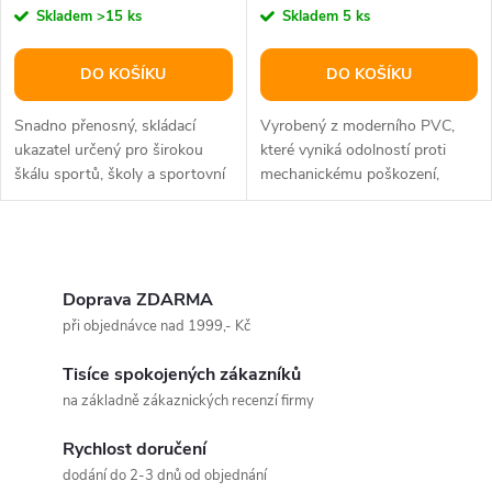
Skladem
>15 ks
Skladem
5 ks
DO KOŠÍKU
DO KOŠÍKU
Snadno přenosný, skládací
Vyrobený z moderního PVC,
ukazatel určený pro širokou
které vyniká odolností proti
škálu sportů, školy a sportovní
mechanickému poškození,
kluby. Rozměry 67 x 21 x 17,5
povětrnostním vlivům a snadno
cm.
se čistí.
O
v
Doprava ZDARMA
při objednávce nad 1999,- Kč
l
Tisíce spokojených zákazníků
á
na základně zákaznických recenzí firmy
d
Rychlost doručení
a
dodání do 2-3 dnů od objednání