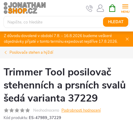
Přejít
NÁKUPNÍ
KOŠÍK
na
obsah
HLEDAT
Z důvodu dovolené v období 7.8. - 16.8.2026 budeme veškeré
objednávky přijaté v tomto termínu expedovat nejdříve 17.8.2026.
Posilovače stehen a hýždí
Trimmer Tool posilovač
stehenních a prsních svalů
šedá varianta 37229
Neohodnoceno
Podrobnosti hodnocení
Kód produktu:
ES-47989_37229