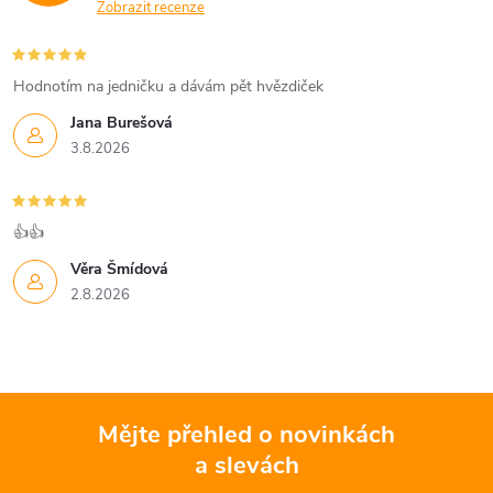
Zobrazit recenze
Hodnotím na jedničku a dávám pět hvězdiček
Jana Burešová
3.8.2026
👍👍
Věra Šmídová
2.8.2026
Mějte přehled o novinkách
a slevách
Z