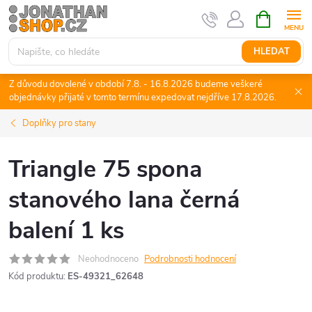
Přejít
NÁKUPNÍ
KOŠÍK
na
obsah
HLEDAT
Z důvodu dovolené v období 7.8. - 16.8.2026 budeme veškeré
objednávky přijaté v tomto termínu expedovat nejdříve 17.8.2026.
Doplňky pro stany
Triangle 75 spona
stanového lana černá
balení 1 ks
Neohodnoceno
Podrobnosti hodnocení
Kód produktu:
ES-49321_62648