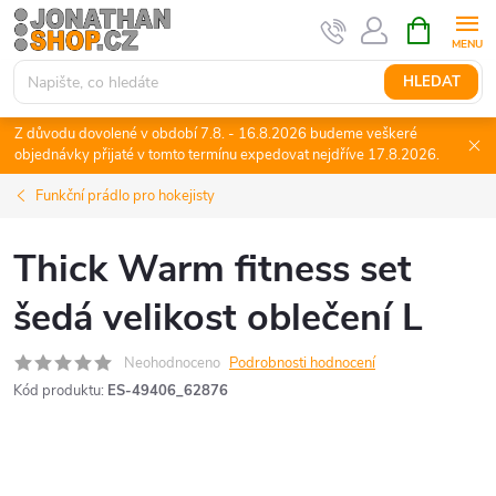
Přejít
NÁKUPNÍ
KOŠÍK
na
obsah
HLEDAT
Z důvodu dovolené v období 7.8. - 16.8.2026 budeme veškeré
objednávky přijaté v tomto termínu expedovat nejdříve 17.8.2026.
Funkční prádlo pro hokejisty
Thick Warm fitness set
šedá velikost oblečení L
Neohodnoceno
Podrobnosti hodnocení
Kód produktu:
ES-49406_62876