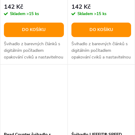
142 Kč
142 Kč
Skladem
>15 ks
Skladem
>15 ks
DO KOŠÍKU
DO KOŠÍKU
Švihadlo z barevných článků s
Švihadlo z barevných článků s
digitálním počítadlem
digitálním počítadlem
opakování cviků a nastavitelnou
opakování cviků a nastavitelnou
dobou cvičení, maximální
dobou cvičení, maximální
délka...
délka...
Bead Counter švihadlo s
Švihadlo LIFEFIT® SPEED