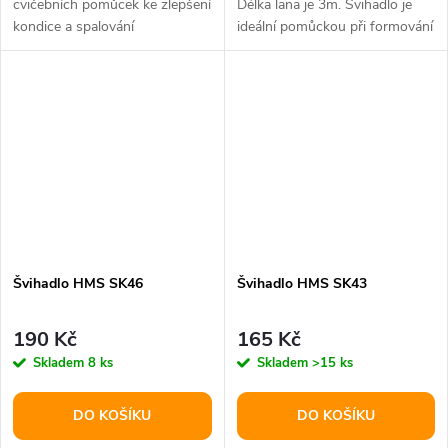
cvičebních pomůcek ke zlepšení
Délka lana je 3m. Švihadlo je
kondice a spalování
ideální pomůckou při formování
přebytečných kalorií.
postavy a kondičním tréninku....
Švihadlo HMS SK46
Švihadlo HMS SK43
190 Kč
165 Kč
Skladem
8 ks
Skladem
>15 ks
DO KOŠÍKU
DO KOŠÍKU