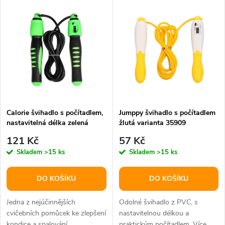
V
Nejdražší
z
ý
Abecedně
e
p
n
i
í
s
p
Calorie švihadlo s počítadlem,
Jumppy švihadlo s počítadlem
nastavitelná délka zelená
žlutá varianta 35909
p
varianta 25247
r
121 Kč
57 Kč
r
Skladem
>15 ks
Skladem
>15 ks
o
o
DO KOŠÍKU
DO KOŠÍKU
d
d
Jedna z nejúčinnějších
Odolné švihadlo z PVC, s
u
cvičebních pomůcek ke zlepšení
nastavitelnou délkou a
kondice a spalování
praktickým počítadlem. Více