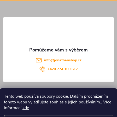
a
t
í
info
@
jonathanshop.cz
+420 774 100 617
Informace pro vás
Tento web používá soubory cookie. Dalším procházením
tohoto webu vyjadřujete souhlas s jejich používáním.. Více
Blog JONATHANshop.cz
informací
zde
.