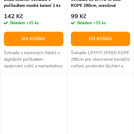
počítadlem modrá balení 1 ks
ROPE 280cm, oranžové
142 Kč
99 Kč
Skladem
>15 ks
Skladem
>15 ks
DO KOŠÍKU
DO KOŠÍKU
Švihadlo z barevných článků s
Švihadlo LIFEFIT SPEED ROPE
digitálním počítadlem
280cm pro všestranné kondiční
opakování cviků a nastavitelnou
cvičení, posilování dýchání a
dobou cvičení, maximální
činnosti kloubů ručky z...
délka...