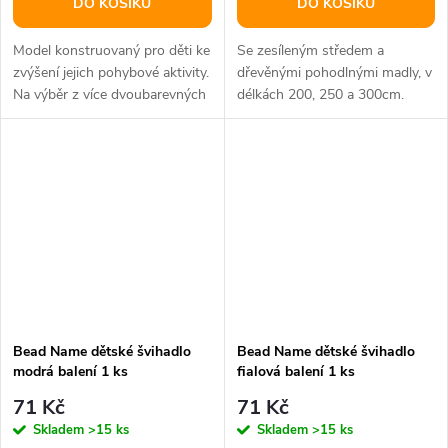
DO KOŠÍKU
DO KOŠÍKU
Model konstruovaný pro děti ke
Se zesíleným středem a
zvýšení jejich pohybové aktivity.
dřevěnými pohodlnými madly, v
Na výběr z více dvoubarevných
délkách 200, 250 a 300cm.
kombinací.
Bead Name dětské švihadlo
Bead Name dětské švihadlo
modrá balení 1 ks
fialová balení 1 ks
71 Kč
71 Kč
Skladem
>15 ks
Skladem
>15 ks