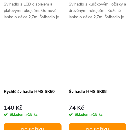
Švihadlo s LCD displejem a
Švihadlo s kuličkovými ložisky a
platovými rukojeťmi. Gumové
dřevěnými rukojeťmi. Kožené
lanko o délce 2,7m. Švihadlo je
lanko o délce 2,7m. Švihadlo je
ideální pomůckou při
ideální pomůckou při...
formování...
Rychlé švihadlo HMS SK50
Švihadlo HMS SK98
140 Kč
74 Kč
Skladem
>15 ks
Skladem
>15 ks
DO KOŠÍKU
DO KOŠÍKU