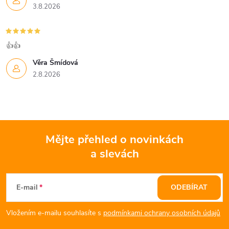
3.8.2026
👍👍
Věra Šmídová
2.8.2026
Mějte přehled o novinkách
a slevách
Z
á
E-mail
ODEBÍRAT
p
Vložením e-mailu souhlasíte s
podmínkami ochrany osobních údajů