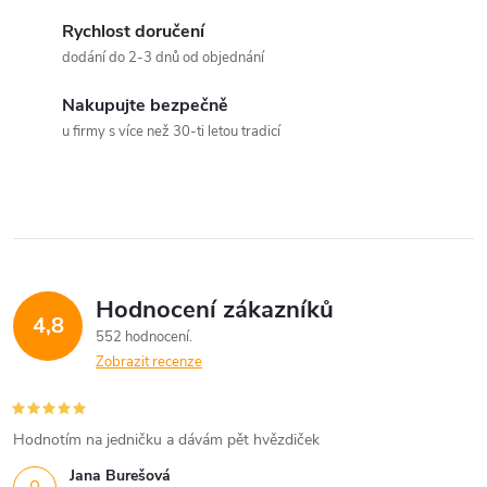
í
v
á
Rychlost doručení
p
dodání do 2-3 dnů od objednání
n
r
í
Nakupujte bezpečně
v
u firmy s více než 30-ti letou tradicí
k
y
v
ý
Hodnocení zákazníků
4,8
552 hodnocení
p
Zobrazit recenze
i
s
Hodnotím na jedničku a dávám pět hvězdiček
u
Jana Burešová