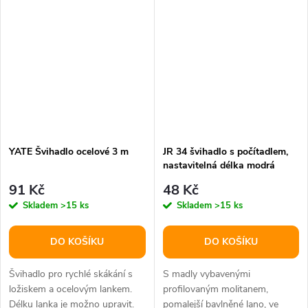
YATE Švihadlo ocelové 3 m
JR 34 švihadlo s počítadlem,
nastavitelná délka modrá
varianta 25266
91 Kč
48 Kč
Skladem
>15 ks
Skladem
>15 ks
DO KOŠÍKU
DO KOŠÍKU
Švihadlo pro rychlé skákání s
S madly vybavenými
ložiskem a ocelovým lankem.
profilovaným molitanem,
Délku lanka je možno upravit.
pomalejší bavlněné lano, ve