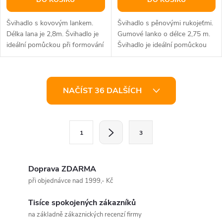
Švihadlo s kovovým lankem.
Švihadlo s pěnovými rukojeťmi.
Délka lana je 2,8m. Švihadlo je
Gumové lanko o délce 2,75 m.
ideální pomůckou při formování
Švihadlo je ideální pomůckou
postavy a kondičním...
při formování postavy a...
O
NAČÍST 36 DALŠÍCH
v
l
S
1
3
t
á
r
d
á
Doprava ZDARMA
a
n
při objednávce nad 1999,- Kč
k
c
Tisíce spokojených zákazníků
o
na základně zákaznických recenzí firmy