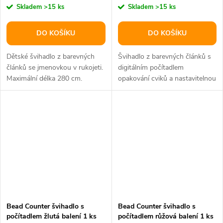
Skladem
>15 ks
Skladem
>15 ks
DO KOŠÍKU
DO KOŠÍKU
Dětské švihadlo z barevných
Švihadlo z barevných článků s
článků se jmenovkou v rukojeti.
digitálním počítadlem
Maximální délka 280 cm.
opakování cviků a nastavitelnou
dobou cvičení, maximální
délka...
Bead Counter švihadlo s
Bead Counter švihadlo s
počítadlem žlutá balení 1 ks
počítadlem růžová balení 1 ks