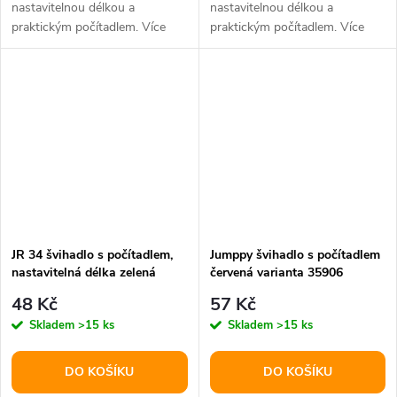
nastavitelnou délkou a
nastavitelnou délkou a
praktickým počítadlem. Více
praktickým počítadlem. Více
barevných variant.
barevných variant.
JR 34 švihadlo s počítadlem,
Jumppy švihadlo s počítadlem
nastavitelná délka zelená
červená varianta 35906
varianta 25268
48 Kč
57 Kč
Skladem
>15 ks
Skladem
>15 ks
DO KOŠÍKU
DO KOŠÍKU