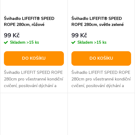
Švihadlo LIFEFIT® SPEED
Švihadlo LIFEFIT® SPEED
ROPE 280cm, růžové
ROPE 280cm, světle zelené
99 Kč
99 Kč
Skladem
>15 ks
Skladem
>15 ks
DO KOŠÍKU
DO KOŠÍKU
Švihadlo LIFEFIT SPEED ROPE
Švihadlo LIFEFIT SPEED ROPE
280cm pro všestranné kondiční
280cm pro všestranné kondiční
cvičení, posilování dýchání a
cvičení, posilování dýchání a
činnosti kloubů ručky z...
činnosti kloubů ručky z...