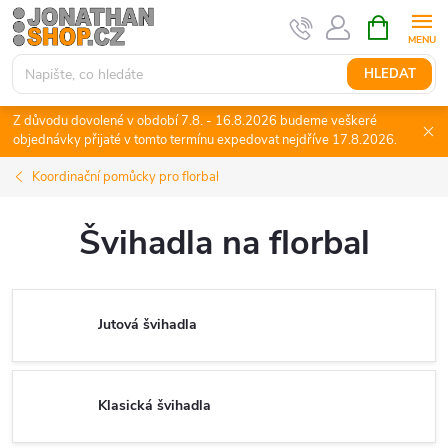
Přejít
NÁKUPNÍ
KOŠÍK
na
obsah
HLEDAT
Z důvodu dovolené v období 7.8. - 16.8.2026 budeme veškeré
objednávky přijaté v tomto termínu expedovat nejdříve 17.8.2026.
Koordinační pomůcky pro florbal
Švihadla na florbal
Jutová švihadla
Klasická švihadla