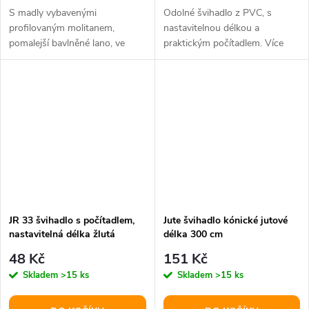
S madly vybavenými
Odolné švihadlo z PVC, s
profilovaným molitanem,
nastavitelnou délkou a
pomalejší bavlněné lano, ve
praktickým počítadlem. Více
čtyřech barevných variantách.
barevných variant.
JR 33 švihadlo s počítadlem,
Jute švihadlo kónické jutové
nastavitelná délka žlutá
délka 300 cm
varianta 25249
48 Kč
151 Kč
Skladem
>15 ks
Skladem
>15 ks