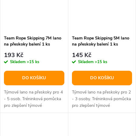
Team Rope Skipping 7M lano
Team Rope Skipping 5M lano
na přeskoky balení 1 ks
na přeskoky balení 1 ks
193 Kč
145 Kč
Skladem
>15 ks
Skladem
>15 ks
DO KOŠÍKU
DO KOŠÍKU
Týmové lano na přeskoky pro 4
Týmové lano na přeskoky pro 2
- 5 osob. Tréninková pomůcka
- 3 osoby. Tréninková pomůcka
pro zlepšení týmové
pro zlepšení týmové
spolupráce, koordinace a
spolupráce, koordinace a
kondice.
kondice.