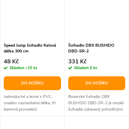
Speed Jump švihadlo fialová
Švihadlo DBX BUSHIDO
délka 300 cm
DBD-SR-2
48 Kč
331 Kč
Skladem
>15 ks
Skladem
6 ks
DO KOŠÍKU
DO KOŠÍKU
Jednoduché a levné z PVC,
Boxerské švihadlo DBX
snadno nastavitelná délka, tři
BUSHIDO DBD-SR-2 je model
barevná provedení.
švihadla vybavený pohodlnými
dřevěnými rukojeťmi o délce
15...