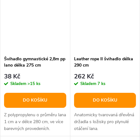
Švihadlo gymnastické 2,8m pp
Leather rope II švihadlo délka
lano délka 275 cm
290 cm
38 Kč
262 Kč
Skladem
>15 ks
Skladem
7 ks
DO KOŠÍKU
DO KOŠÍKU
Z polypropylenu o průměru lana
Anatomicky tvarovaná dřevěná
1 cm a v délce 280 cm, ve více
držadla s ložisky pro plynulé
barevných provedeních.
otáčení lana.