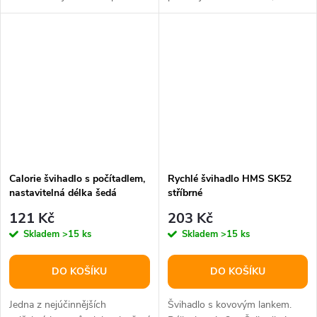
Délka držadel: 16 cm....
čtyřech barevných variantách.
Calorie švihadlo s počítadlem,
Rychlé švihadlo HMS SK52
nastavitelná délka šedá
stříbrné
varianta 24498
121 Kč
203 Kč
Skladem
>15 ks
Skladem
>15 ks
DO KOŠÍKU
DO KOŠÍKU
Jedna z nejúčinnějších
Švihadlo s kovovým lankem.