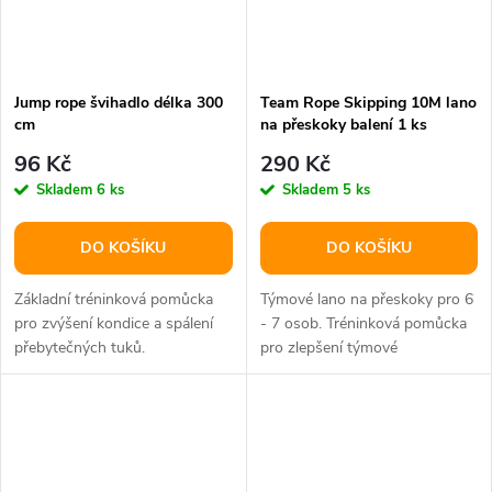
Jump rope švihadlo délka 300
Team Rope Skipping 10M lano
cm
na přeskoky balení 1 ks
96 Kč
290 Kč
Skladem
6 ks
Skladem
5 ks
DO KOŠÍKU
DO KOŠÍKU
Základní tréninková pomůcka
Týmové lano na přeskoky pro 6
pro zvýšení kondice a spálení
- 7 osob. Tréninková pomůcka
přebytečných tuků.
pro zlepšení týmové
Nastavitelná délka.
spolupráce, koordinace a
kondice.