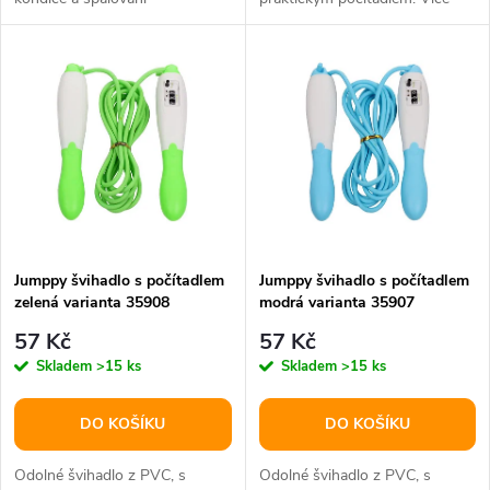
u
přebytečných kalorií.
barevných variant.
k
k
t
t
ů
ů
Jumppy švihadlo s počítadlem
Jumppy švihadlo s počítadlem
zelená varianta 35908
modrá varianta 35907
57 Kč
57 Kč
Skladem
>15 ks
Skladem
>15 ks
DO KOŠÍKU
DO KOŠÍKU
Odolné švihadlo z PVC, s
Odolné švihadlo z PVC, s