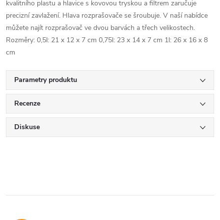
kvalitního plastu a hlavice s kovovou tryskou a filtrem zaručuje
precizní zavlažení. Hlava rozprašovače se šroubuje. V naší nabídce
můžete najít rozprašovač ve dvou barvách a třech velikostech.
Rozměry: 0,5l: 21 x 12 x 7 cm 0,75l: 23 x 14 x 7 cm 1l: 26 x 16 x 8
cm
Parametry produktu
Recenze
Diskuse