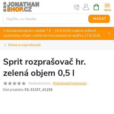
Přejít
NÁKUPNÍ
KOŠÍK
na
obsah
HLEDAT
Z důvodu dovolené v období 7.8. - 16.8.2026 budeme veškeré
objednávky přijaté v tomto termínu expedovat nejdříve 17.8.2026.
Konve a rozprašovače
Sprit rozprašovač hr.
zelená objem 0,5 l
Neohodnoceno
Podrobnosti hodnocení
Kód produktu:
ES-31337_41159