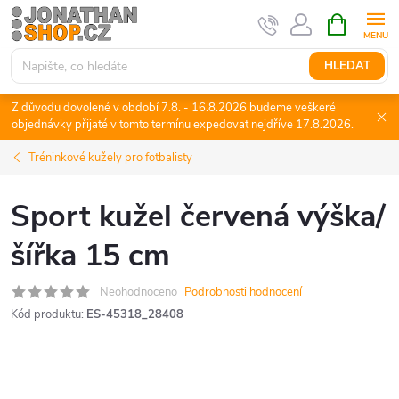
Přejít
NÁKUPNÍ
KOŠÍK
na
obsah
HLEDAT
Z důvodu dovolené v období 7.8. - 16.8.2026 budeme veškeré
objednávky přijaté v tomto termínu expedovat nejdříve 17.8.2026.
Tréninkové kužely pro fotbalisty
Sport kužel červená výška/
šířka 15 cm
Neohodnoceno
Podrobnosti hodnocení
Kód produktu:
ES-45318_28408