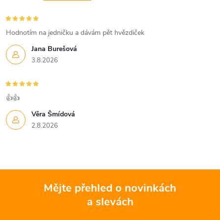
Hodnotím na jedničku a dávám pět hvězdiček
Jana Burešová
3.8.2026
👍👍
Věra Šmídová
2.8.2026
Mějte přehled o novinkách
a slevách
Z