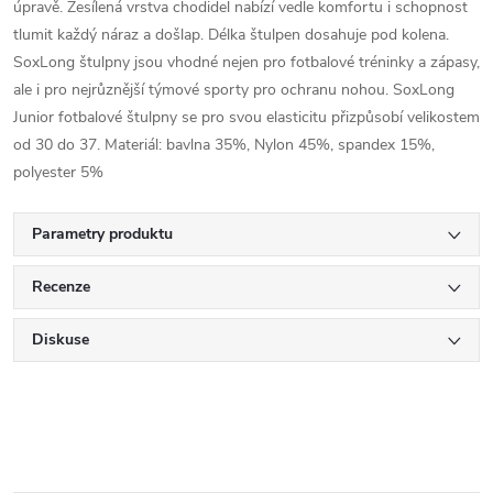
úpravě. Zesílená vrstva chodidel nabízí vedle komfortu i schopnost
tlumit každý náraz a došlap. Délka štulpen dosahuje pod kolena.
SoxLong štulpny jsou vhodné nejen pro fotbalové tréninky a zápasy,
ale i pro nejrůznější týmové sporty pro ochranu nohou. SoxLong
Junior fotbalové štulpny se pro svou elasticitu přizpůsobí velikostem
od 30 do 37. Materiál: bavlna 35%, Nylon 45%, spandex 15%,
polyester 5%
Parametry produktu
Recenze
Diskuse