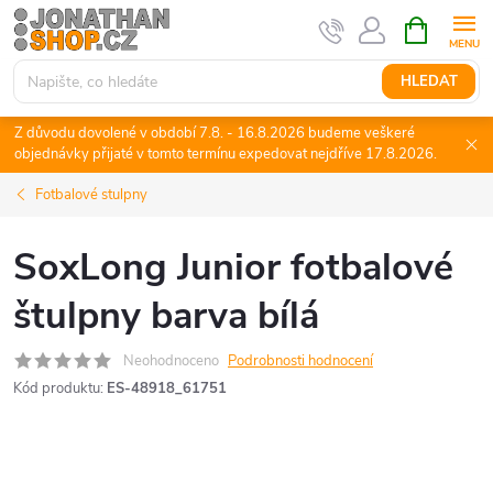
Přejít
NÁKUPNÍ
KOŠÍK
na
obsah
HLEDAT
Z důvodu dovolené v období 7.8. - 16.8.2026 budeme veškeré
objednávky přijaté v tomto termínu expedovat nejdříve 17.8.2026.
Fotbalové stulpny
SoxLong Junior fotbalové
štulpny barva bílá
Neohodnoceno
Podrobnosti hodnocení
Kód produktu:
ES-48918_61751