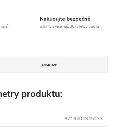
Nakupujte bezpečně
dnání
u firmy s více než 30-ti letou tradicí
DISKUZE
etry produktu:
8716404345433