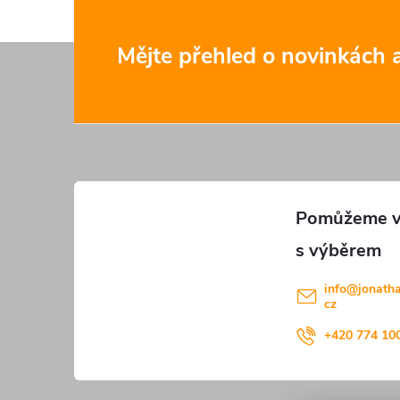
Z
Mějte přehled o novinkách
á
p
a
t
í
info
@
jonath
cz
+420 774 10