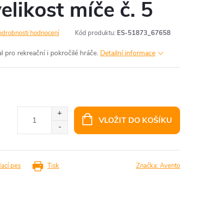
elikost míče č. 5
odrobnosti hodnocení
Kód produktu:
ES-51873_67658
l pro rekreační i pokročilé hráče.
Detailní informace
VLOŽIT DO KOŠÍKU
dací pes
Tisk
Značka:
Avento