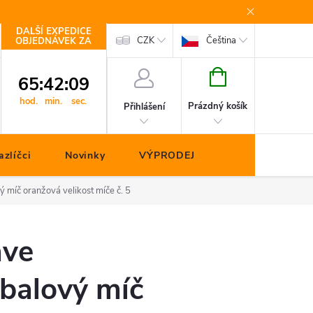
DALŠÍ EXPEDICE
Kontakty
CZK
Čeština
OBJEDNÁVEK ZA
NÁKUPNÍ
65
:
42
:
09
KOŠÍK
hod.
min.
sec.
Prázdný košík
Přihlášení
zlíčci
Novinky
VÝPRODEJ
míč oranžová velikost míče č. 5
ve
balový míč