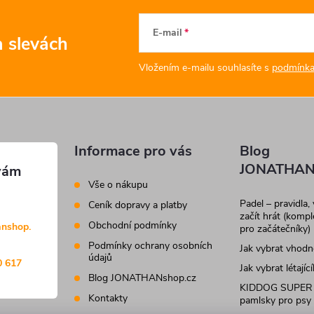
E-mail
a slevách
Vložením e-mailu souhlasíte s
podmínka
Informace pro vás
Blog
JONATHAN
Vše o nákupu
Padel – pravidla,
Ceník dopravy a platby
začít hrát (komp
Obchodní podmínky
anshop.
pro začátečníky)
Podmínky ochrany osobních
Jak vybrat vhod
údajů
0 617
Jak vybrat létajíc
Blog JONATHANshop.cz
KIDDOG SUPER
Kontakty
pamlsky pro psy