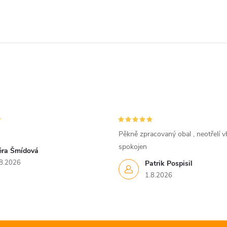
Pěkně zpracovaný obal , neotřelí vh
spokojen
ěra Šmídová
8.2026
Patrik Pospisil
1.8.2026