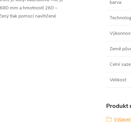
barva
:
– 680 mm a hmotností 260 –
čený tlak pomocí navlhčené
Technolog
Výkonnos
Země pův
Celní saze
Velikost
:
Produkt n
Vybaven