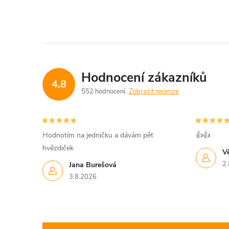
Hodnocení zákazníků
4,8
552 hodnocení
Zobrazit recenze
Hodnotím na jedničku a dávám pět
👍👍
hvězdiček
V
2.
Jana Burešová
3.8.2026