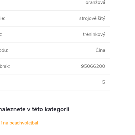
oranžová
ie
:
strojově šitý
t
:
tréninkový
odu
:
Čína
bník
:
95066200
5
aleznete v této kategorii
í na beachvolejbal