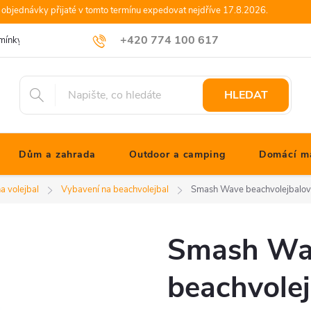
objednávky přijaté v tomto termínu expedovat nejdříve 17.8.2026.
+420 774 100 617
mínky
Podmínky ochrany osobních údajů
Blog JONATHANshop.cz
info@jonathanshop.cz
HLEDAT
Dům a zahrada
Outdoor a camping
Domácí ma
a volejbal
Vybavení na beachvolejbal
Smash Wave beachvolejbalový 
Smash Wa
beachvolej