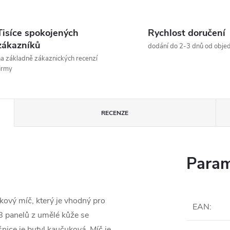
Tisíce spokojených
Rychlost doručení
zákazníků
dodání do 2-3 dnů od obje
a základně zákaznických recenzí
irmy
RECENZE
Param
kový míč, který je vhodný pro
EAN
:
 18 panelů z umělé kůže se
šnice je butyl kaučuková. Míč je