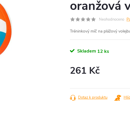
oranžová v
Neohodnoceno
P
Tréninkový míč na plážový volejba
Skladem
12 ks
261 Kč
Měrná
cena:
Dotaz k produktu
Hlí