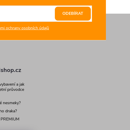
ODEBÍRAT
mi ochrany osobních údajů
shop.cz
 vybavení a jak
letní průvodce
né nesmeky?
ího draka?
 PREMIUM