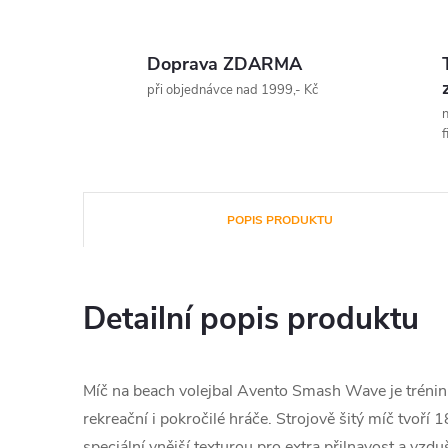
Doprava ZDARMA
při objednávce nad 1999,- Kč
n
f
POPIS PRODUKTU
Detailní popis produktu
Míč na beach volejbal Avento Smash Wave je trénin
rekreační i pokročilé hráče. Strojově šitý míč tvoří
speciální vnější texturou pro extra přilnavost a vzdu