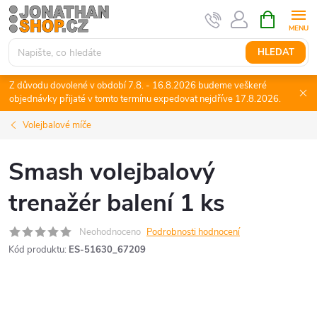
Přejít
NÁKUPNÍ
KOŠÍK
na
obsah
HLEDAT
Z důvodu dovolené v období 7.8. - 16.8.2026 budeme veškeré
objednávky přijaté v tomto termínu expedovat nejdříve 17.8.2026.
Volejbalové míče
Smash volejbalový
trenažér balení 1 ks
Neohodnoceno
Podrobnosti hodnocení
Kód produktu:
ES-51630_67209