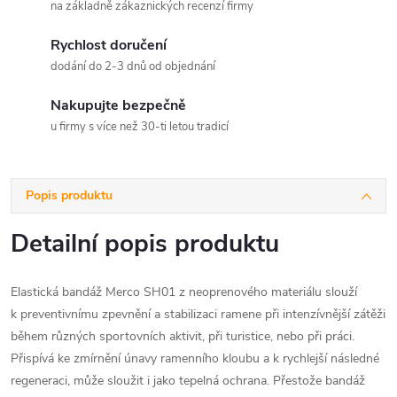
na základně zákaznických recenzí firmy
Rychlost doručení
dodání do 2-3 dnů od objednání
Nakupujte bezpečně
u firmy s více než 30-ti letou tradicí
Popis produktu
Detailní popis produktu
Elastická bandáž Merco SH01 z neoprenového materiálu slouží
k preventivnímu zpevnění a stabilizaci ramene při intenzívnější zátěži
během různých sportovních aktivit, při turistice, nebo při práci.
Přispívá ke zmírnění únavy ramenního kloubu a k rychlejší následné
regeneraci, může sloužit i jako tepelná ochrana. Přestože bandáž