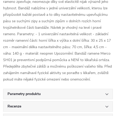
rameno zpevňuje, neomezuje díky své elasticitě nijak výrazně jeho
hybnost. Bandáž nabízíme v jedné univerzální velikosti, kterou lze
přizpůsobit každé postavě a to díky nastavitelnému upevňujícímu
pásu se suchými zipy a suchým zipům v dolních rozích horní
trojúhelníkové části bandáže. Návlek je vhodný na levé i pravé
rameno. Parametry: - 1 univerzální nastavitelná velikost - základní
rozměr ramenní části: horní šířka x výška x dolní šířka: 30 x 25 x 17
cm - maximální délka nastavitelného pásu: 70 cm, šířka: 4,5 cm -
váha: 140 g - materiál: neopren Upozornění: Bandáž ramene Merco
SH01 je preventivní podpůrná pomůcka a NENÍ to lékařská ortéza.
Předejděte zbytečné zátěži a možnému poškození vašeho těla. Před
zahájením namáhavé fyzické aktivity se poraďte s lékařem, zvláště
pokud máte nějaké fyzické omezení nebo onemocnění.
Parametry produktu
Recenze