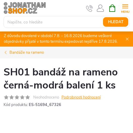
Přejít
NÁKUPNÍ
KOŠÍK
na
obsah
HLEDAT
Z důvodu dovolené v období 7.8. - 16.8.2026 budeme veškeré
objednávky přijaté v tomto termínu expedovat nejdříve 17.8.2026.
Bandáže na rameno
SH01 bandáž na rameno
černá-modrá balení 1 ks
Neohodnoceno
Podrobnosti hodnocení
Kód produktu:
ES-51694_67326