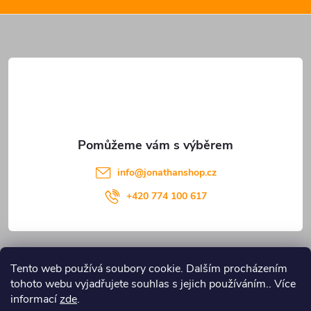
a
t
í
info
@
jonathanshop.cz
+420 774 100 617
Informace pro vás
Tento web používá soubory cookie. Dalším procházením
tohoto webu vyjadřujete souhlas s jejich používáním.. Více
Blog JONATHANshop.cz
informací
zde
.