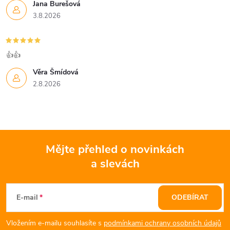
Jana Burešová
3.8.2026
👍👍
Věra Šmídová
2.8.2026
Mějte přehled o novinkách
a slevách
Z
á
E-mail
ODEBÍRAT
p
Vložením e-mailu souhlasíte s
podmínkami ochrany osobních údajů