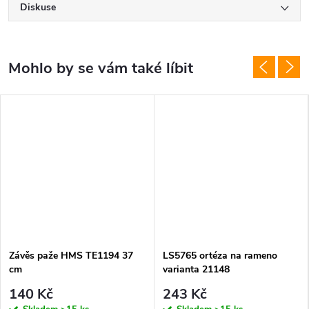
Diskuse
Závěs paže HMS TE1194 37
LS5765 ortéza na rameno
cm
varianta 21148
140 Kč
243 Kč