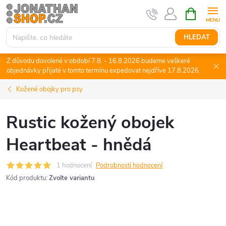
Přejít
NÁKUPNÍ
KOŠÍK
na
obsah
HLEDAT
Z důvodu dovolené v období 7.8. - 16.8.2026 budeme veškeré
objednávky přijaté v tomto termínu expedovat nejdříve 17.8.2026.
Kožené obojky pro psy
Rustic kožený obojek
Heartbeat - hnědá
1 hodnocení
Podrobnosti hodnocení
Kód produktu:
Zvolte variantu