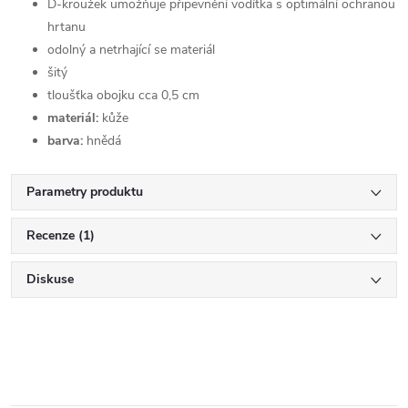
D-kroužek umožňuje připevnění vodítka s optimální ochranou
hrtanu
odolný a netrhající se materiál
šitý
tloušťka obojku
cca 0,5 cm
materiál:
kůže
barva:
hnědá
Parametry produktu
Recenze (1)
Diskuse