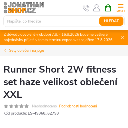
Přejít
NÁKUPNÍ
KOŠÍK
na
obsah
HLEDAT
Z důvodu dovolené v období 7.8. - 16.8.2026 budeme veškeré
objednávky přijaté v tomto termínu expedovat nejdříve 17.8.2026.
Sety oblečení na jógu
Runner Short 2W fitness
set haze velikost oblečení
XXL
Neohodnoceno
Podrobnosti hodnocení
Kód produktu:
ES-49368_62793