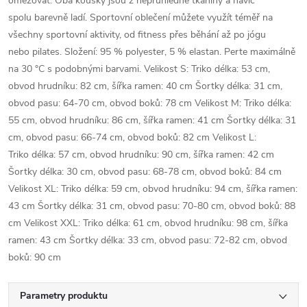
omezovat. Oba kousky jsou z neprůhledné tkaniny a navíc
spolu barevně ladí. Sportovní oblečení můžete využít téměř na
všechny sportovní aktivity, od fitness přes běhání až po jógu
nebo pilates. Složení: 95 % polyester, 5 % elastan. Perte maximálně
na 30 °C s podobnými barvami. Velikost S: Triko délka: 53 cm,
obvod hrudníku: 82 cm, šířka ramen: 40 cm Šortky délka: 31 cm,
obvod pasu: 64-70 cm, obvod boků: 78 cm Velikost M: Triko délka:
55 cm, obvod hrudníku: 86 cm, šířka ramen: 41 cm Šortky délka: 31
cm, obvod pasu: 66-74 cm, obvod boků: 82 cm Velikost L:
Triko délka: 57 cm, obvod hrudníku: 90 cm, šířka ramen: 42 cm
Šortky délka: 30 cm, obvod pasu: 68-78 cm, obvod boků: 84 cm
Velikost XL: Triko délka: 59 cm, obvod hrudníku: 94 cm, šířka ramen:
43 cm Šortky délka: 31 cm, obvod pasu: 70-80 cm, obvod boků: 88
cm Velikost XXL: Triko délka: 61 cm, obvod hrudníku: 98 cm, šířka
ramen: 43 cm Šortky délka: 33 cm, obvod pasu: 72-82 cm, obvod
boků: 90 cm
Parametry produktu