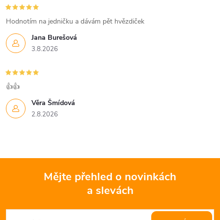
Hodnotím na jedničku a dávám pět hvězdiček
Jana Burešová
3.8.2026
👍👍
Věra Šmídová
2.8.2026
Mějte přehled o novinkách
a slevách
Z