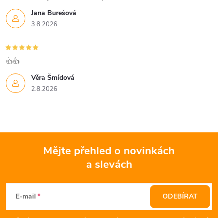
Jana Burešová
3.8.2026
👍👍
Věra Šmídová
2.8.2026
Mějte přehled o novinkách
a slevách
Z
á
E-mail
ODEBÍRAT