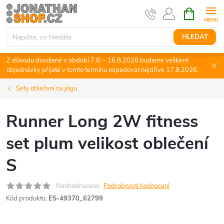
Přejít
NÁKUPNÍ
KOŠÍK
na
obsah
HLEDAT
Z důvodu dovolené v období 7.8. - 16.8.2026 budeme veškeré
objednávky přijaté v tomto termínu expedovat nejdříve 17.8.2026.
Sety oblečení na jógu
Runner Long 2W fitness
set plum velikost oblečení
S
Neohodnoceno
Podrobnosti hodnocení
Kód produktu:
ES-49370_62799