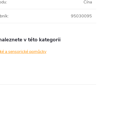
odu
:
Čína
bník
:
95030095
aleznete v této kategorii
cké a sensorické pomůcky