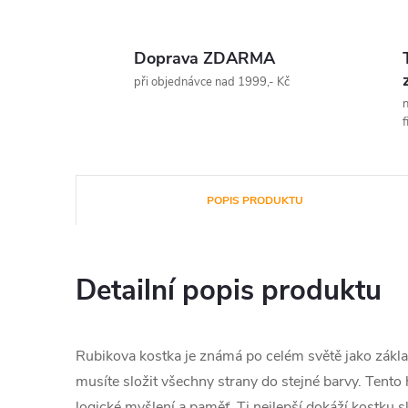
Doprava ZDARMA
při objednávce nad 1999,- Kč
n
f
POPIS PRODUKTU
Detailní popis produktu
Rubikova kostka je známá po celém světě jako zákl
musíte složit všechny strany do stejné barvy. Tento 
logické myšlení a paměť. Ti nejlepší dokáží kostku sl