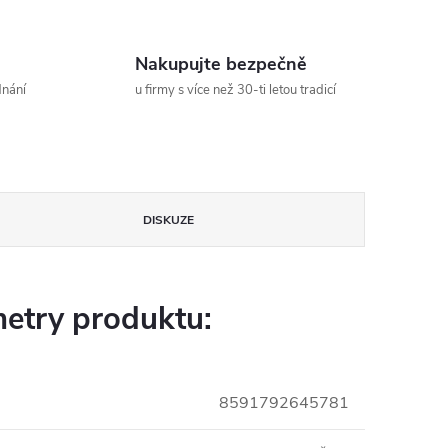
Nakupujte bezpečně
dnání
u firmy s více než 30-ti letou tradicí
DISKUZE
etry produktu:
8591792645781