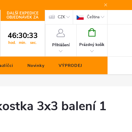
DALŠÍ EXPEDICE
Kontakty
CZK
Čeština
OBJEDNÁVEK ZA
NÁKUPNÍ
46
:
30
:
33
KOŠÍK
hod.
min.
sec.
Prázdný košík
Přihlášení
zlíčci
Novinky
VÝPRODEJ
ostka 3x3 balení 1