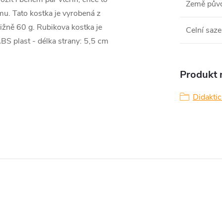
Země pův
mu. Tato kostka je vyrobená z
ižně 60 g. Rubikova kostka je
Celní saze
ABS plast - délka strany: 5,5 cm
Produkt n
Didakti