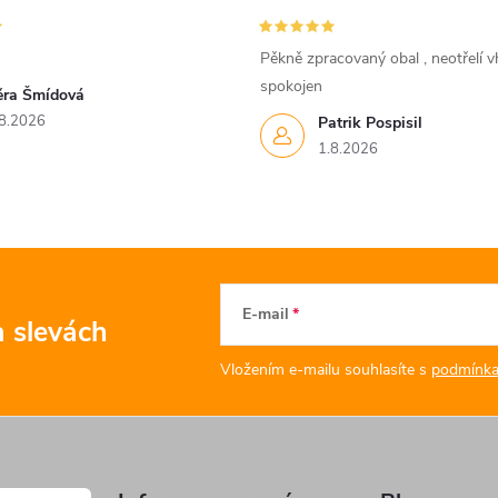
Pěkně zpracovaný obal , neotřelí vh
spokojen
ěra Šmídová
8.2026
Patrik Pospisil
1.8.2026
E-mail
a slevách
Vložením e-mailu souhlasíte s
podmínka