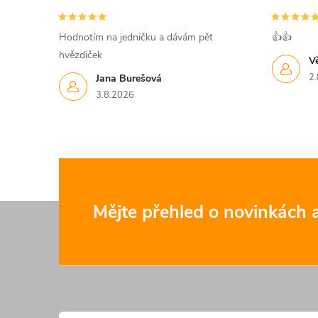
Hodnotím na jedničku a dávám pět
👍👍
hvězdiček
V
2.
Jana Burešová
3.8.2026
Z
Mějte přehled o novinkách
á
p