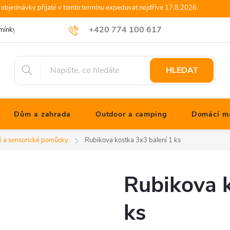
objednávky přijaté v tomto termínu expedovat nejdříve 17.8.2026.
+420 774 100 617
mínky
Podmínky ochrany osobních údajů
Blog JONATHANshop.cz
info@jonathanshop.cz
HLEDAT
Dům a zahrada
Outdoor a camping
Domácí ma
é a sensorické pomůcky
Rubikova kostka 3x3 balení 1 ks
Rubikova k
ks