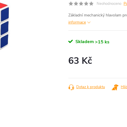
Neohodnoceno
P
Základní mechanický hlavolam pro 
informace
Skladem
>15 ks
63 Kč
Měrná
cena:
Dotaz k produktu
Hlí