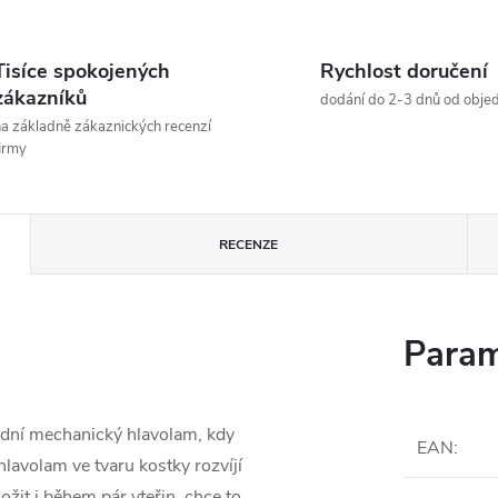
Tisíce spokojených
Rychlost doručení
zákazníků
dodání do 2-3 dnů od obje
a základně zákaznických recenzí
irmy
RECENZE
Param
adní mechanický hlavolam, kdy
EAN
:
hlavolam ve tvaru kostky rozvíjí
ožit i během pár vteřin, chce to