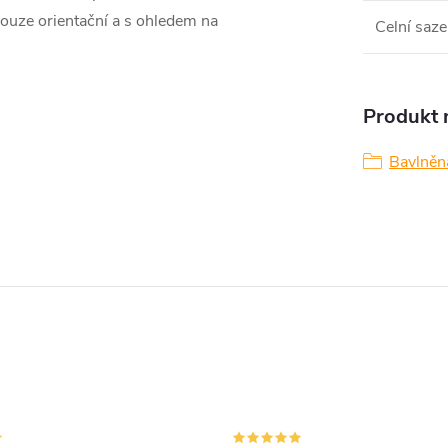
pouze orientační a s ohledem na
Celní saze
Produkt n
Bavlněná