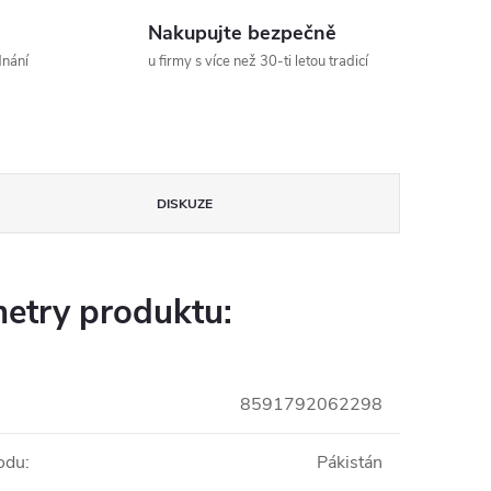
Nakupujte bezpečně
dnání
u firmy s více než 30-ti letou tradicí
DISKUZE
etry produktu:
8591792062298
odu
:
Pákistán