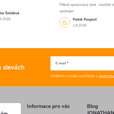
Pěkně zpracovaný obal , neotřelí vh
spokojen
ěra Šmídová
8.2026
Patrik Pospisil
1.8.2026
E-mail
a slevách
Vložením e-mailu souhlasíte s
podmínka
Informace pro vás
Blog
JONATHAN