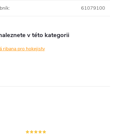
bník
:
61079100
aleznete v této kategorii
 ribana pro hokejisty