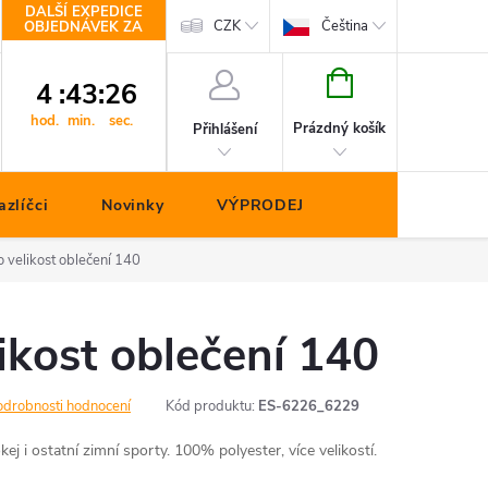
DALŠÍ EXPEDICE
Kontakty
CZK
Čeština
OBJEDNÁVEK ZA
NÁKUPNÍ
4
:
43
:
26
KOŠÍK
hod.
min.
sec.
Prázdný košík
Přihlášení
zlíčci
Novinky
VÝPRODEJ
 velikost oblečení 140
ikost oblečení 140
odrobnosti hodnocení
Kód produktu:
ES-6226_6229
j i ostatní zimní sporty. 100% polyester, více velikostí.