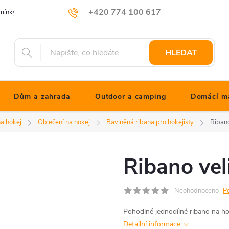
+420 774 100 617
mínky
Podmínky ochrany osobních údajů
Blog JONATHANshop.cz
info@jonathanshop.cz
HLEDAT
Dům a zahrada
Outdoor a camping
Domácí ma
a hokej
Oblečení na hokej
Bavlněná ribana pro hokejisty
Ribano
Ribano vel
Neohodnoceno
P
Pohodlné jednodílné ribano na hoke
Detailní informace