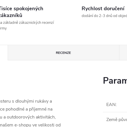
Tisíce spokojených
Rychlost doručení
zákazníků
dodání do 2-3 dnů od obje
a základně zákaznických recenzí
irmy
RECENZE
Param
steru s dlouhými rukávy a
EAN
:
ice pohodlné a příjemné na
tu a outdoorových aktivitách,
Země pův
 našem e-shopu ve velikosti od