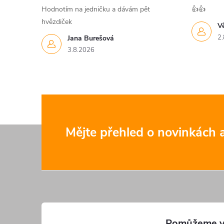
Hodnotím na jedničku a dávám pět
👍👍
hvězdiček
V
2.
Jana Burešová
3.8.2026
Z
Mějte přehled o novinkách
á
p
a