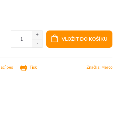
VLOŽIT DO KOŠÍKU
dací pes
Tisk
Značka:
Merco