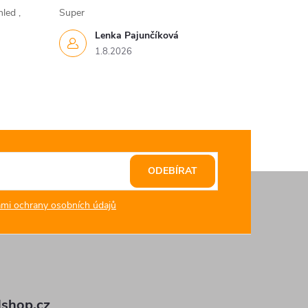
led ,
Super
Lenka Pajunčíková
1.8.2026
ODEBÍRAT
mi ochrany osobních údajů
shop.cz