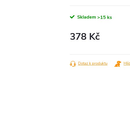
Skladem
>15 ks
378 Kč
Měrná
cena:
Dotaz k produktu
Hlí