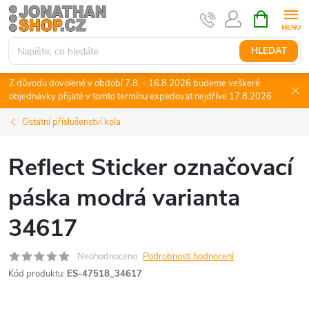
Přejít
NÁKUPNÍ
KOŠÍK
na
obsah
HLEDAT
Z důvodu dovolené v období 7.8. - 16.8.2026 budeme veškeré
objednávky přijaté v tomto termínu expedovat nejdříve 17.8.2026.
Ostatní příslušenství kola
Reflect Sticker označovací
páska modrá varianta
34617
Neohodnoceno
Podrobnosti hodnocení
Kód produktu:
ES-47518_34617