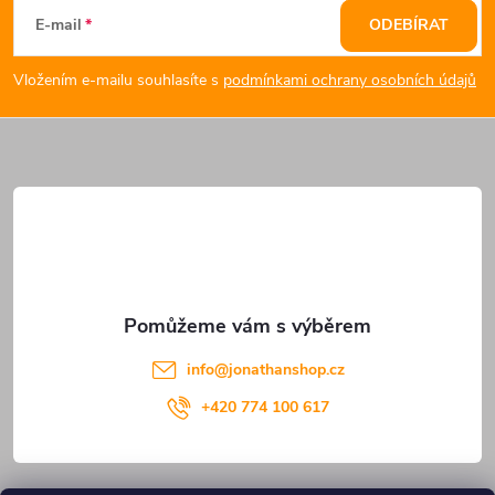
á
E-mail
ODEBÍRAT
p
Vložením e-mailu souhlasíte s
podmínkami ochrany osobních údajů
a
t
í
info
@
jonathanshop.cz
+420 774 100 617