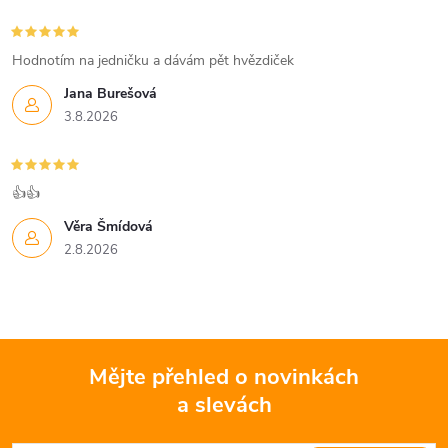
Hodnotím na jedničku a dávám pět hvězdiček
Jana Burešová
3.8.2026
👍👍
Věra Šmídová
2.8.2026
Mějte přehled o novinkách
a slevách
Z