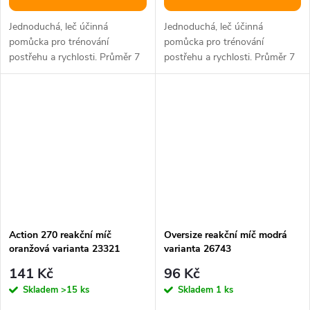
Jednoduchá, leč účinná
Jednoduchá, leč účinná
pomůcka pro trénování
pomůcka pro trénování
postřehu a rychlosti. Průměr 7
postřehu a rychlosti. Průměr 7
cm.
cm.
Action 270 reakční míč
Oversize reakční míč modrá
oranžová varianta 23321
varianta 26743
141 Kč
96 Kč
Skladem
>15 ks
Skladem
1 ks