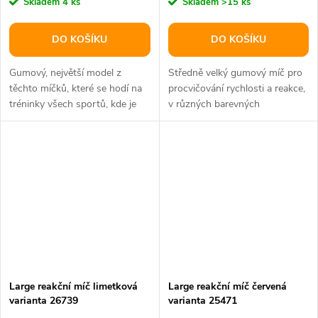
Skladem
4 ks
Skladem
>15 ks
DO KOŠÍKU
DO KOŠÍKU
Gumový, největší model z
Středně velký gumový míč pro
těchto míčků, které se hodí na
procvičování rychlosti a reakce,
tréninky všech sportů, kde je
v různých barevných
rozhodující rychlost a postřeh.
provedeních.
Large reakční míč limetková
Large reakční míč červená
varianta 26739
varianta 25471