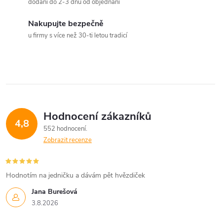
a
dodání do 2-3 dnů od objednání
c
Nakupujte bezpečně
u firmy s více než 30-ti letou tradicí
í
p
r
v
Hodnocení zákazníků
k
4,8
552 hodnocení
y
Zobrazit recenze
v
Hodnotím na jedničku a dávám pět hvězdiček
ý
Jana Burešová
p
3.8.2026