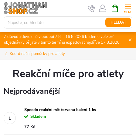
Přejít
NÁKUPNÍ
KOŠÍK
na
obsah
HLEDAT
Z důvodu dovolené v období 7.8. - 16.8.2026 budeme veškeré
objednávky přijaté v tomto termínu expedovat nejdříve 17.8.2026.
Koordinační pomůcky pro atlety
Reakční míče pro atlety
Nejprodávanější
Speedo reakční míč červená balení 1 ks
Skladem
77 Kč