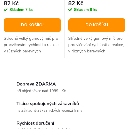
82 Kč
82 Kč
Skladem
7 ks
Skladem
8 ks
DO KOŠÍKU
DO KOŠÍKU
Středně velký gumový míč pro
Středně velký gumový míč pro
procvičování rychlosti a reakce,
procvičování rychlosti a reakce,
v různých barevných
v různých barevných
provedeních.
provedeních.
O
v
Doprava ZDARMA
při objednávce nad 1999,- Kč
l
Tisíce spokojených zákazníků
á
na základně zákaznických recenzí firmy
d
Rychlost doručení