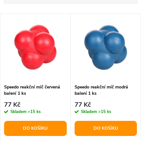
a
Nejlevnější
V
Nejdražší
z
ý
Abecedně
e
p
n
i
í
s
p
Speedo reakční míč červená
Speedo reakční míč modrá
balení 1 ks
balení 1 ks
p
r
77 Kč
77 Kč
r
Skladem
>15 ks
Skladem
>15 ks
o
o
DO KOŠÍKU
DO KOŠÍKU
d