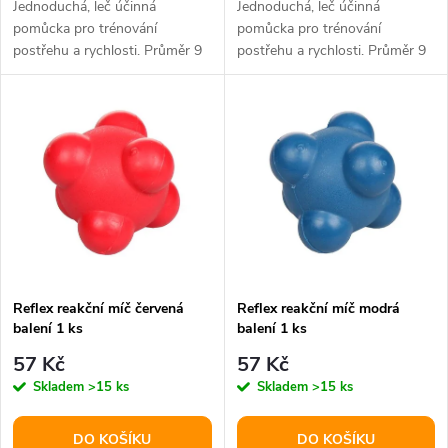
d
Jednoduchá, leč účinná
Jednoduchá, leč účinná
u
pomůcka pro trénování
pomůcka pro trénování
postřehu a rychlosti. Průměr 9
postřehu a rychlosti. Průměr 9
u
cm.
cm.
k
k
t
t
ů
ů
Reflex reakční míč červená
Reflex reakční míč modrá
balení 1 ks
balení 1 ks
57 Kč
57 Kč
Skladem
>15 ks
Skladem
>15 ks
DO KOŠÍKU
DO KOŠÍKU