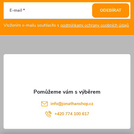
á
E-mail
ODEBÍRAT
p
Vložením e-mailu souhlasíte s
podmínkami ochrany osobních údajů
a
t
í
info
@
jonathanshop.cz
+420 774 100 617