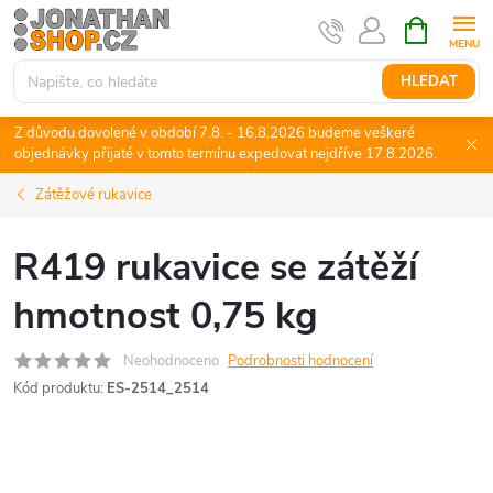
Přejít
NÁKUPNÍ
KOŠÍK
na
obsah
HLEDAT
Z důvodu dovolené v období 7.8. - 16.8.2026 budeme veškeré
objednávky přijaté v tomto termínu expedovat nejdříve 17.8.2026.
Zátěžové rukavice
R419 rukavice se zátěží
hmotnost 0,75 kg
Neohodnoceno
Podrobnosti hodnocení
Kód produktu:
ES-2514_2514