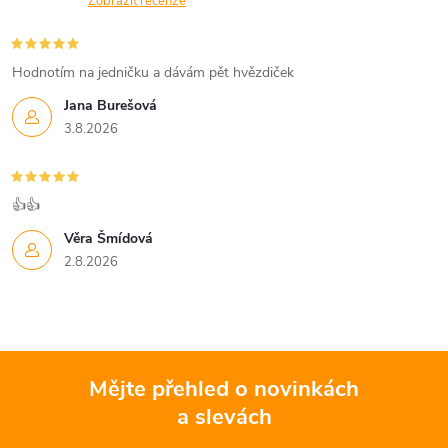
Zobrazit recenze
Hodnotím na jedničku a dávám pět hvězdiček
Jana Burešová
3.8.2026
👍👍
Věra Šmídová
2.8.2026
Mějte přehled o novinkách
a slevách
Z