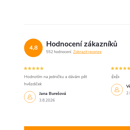
Hodnocení zákazníků
4,8
552 hodnocení
Zobrazit recenze
Hodnotím na jedničku a dávám pět
👍👍
hvězdiček
V
2.
Jana Burešová
3.8.2026