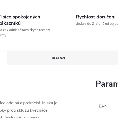
Tisíce spokojených
Rychlost doručení
zákazníků
dodání do 2-3 dnů od obje
a základně zákaznických recenzí
irmy
RECENZE
Param
ice odolná a praktická. Miska je
EAN
:
bky proti skluzu květináče.
ich účelem je zachycení