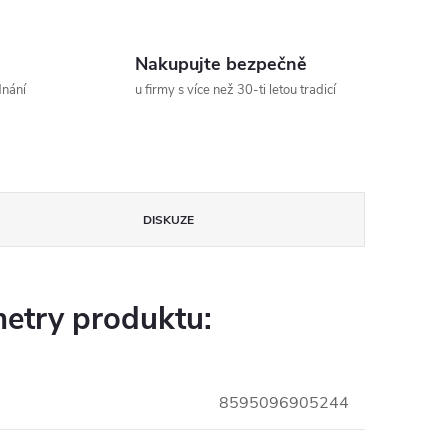
Nakupujte bezpečně
dnání
u firmy s více než 30-ti letou tradicí
DISKUZE
etry produktu:
8595096905244