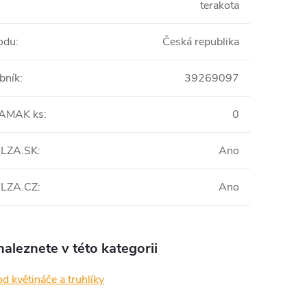
terakota
odu
:
Česká republika
bník
:
39269097
 AMAK ks
:
0
 ALZA.SK
:
Ano
 ALZA.CZ
:
Ano
aleznete v této kategorii
d květináče a truhlíky