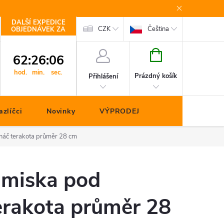
DALŠÍ EXPEDICE
Kontakty
CZK
Čeština
OBJEDNÁVEK ZA
NÁKUPNÍ
62
:
26
:
05
KOŠÍK
hod.
min.
sec.
Prázdný košík
Přihlášení
zlíčci
Novinky
VÝPRODEJ
náč terakota průměr 28 cm
 miska pod
erakota průměr 28