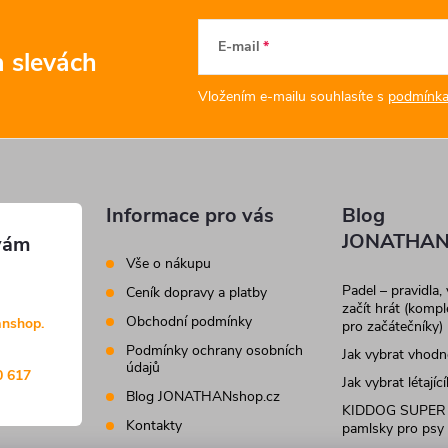
E-mail
a slevách
Vložením e-mailu souhlasíte s
podmínka
Informace pro vás
Blog
JONATHAN
Vše o nákupu
Padel – pravidla,
Ceník dopravy a platby
začít hrát (komp
Obchodní podmínky
anshop.
pro začátečníky)
Podmínky ochrany osobních
Jak vybrat vhod
údajů
0 617
Jak vybrat létajíc
Blog JONATHANshop.cz
KIDDOG SUPER
Kontakty
pamlsky pro psy