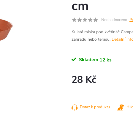
cm
Neohodnoceno
P
Kulatá miska pod květináč Campanu
zahradu nebo terasu.
Detailní in
Skladem
12 ks
28 Kč
Měrná
cena:
Dotaz k produktu
Hlí