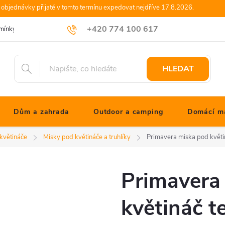
objednávky přijaté v tomto termínu expedovat nejdříve 17.8.2026.
+420 774 100 617
mínky
Podmínky ochrany osobních údajů
Blog JONATHANshop.cz
info@jonathanshop.cz
HLEDAT
Dům a zahrada
Outdoor a camping
Domácí ma
 květináče
Misky pod květináče a truhlíky
Primavera miska pod květi
Primavera
květináč t