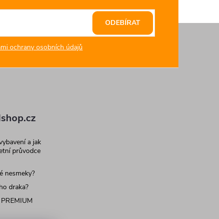
ODEBÍRAT
mi ochrany osobních údajů
shop.cz
 vybavení a jak
letní průvodce
né nesmeky?
ího draka?
 PREMIUM