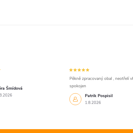
Pěkně zpracovaný obal , neotřelí vh
spokojen
ěra Šmídová
8.2026
Patrik Pospisil
1.8.2026