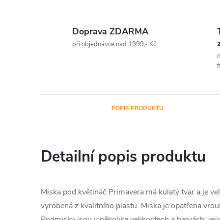
Doprava ZDARMA
při objednávce nad 1999,- Kč
n
f
POPIS PRODUKTU
Detailní popis produktu
Miska pod květináč Primavera má kulatý tvar a je vel
vyrobená z kvalitního plastu. Miska je opatřena vrou
Podmisky jsou v několika velikostech a barvách, jej