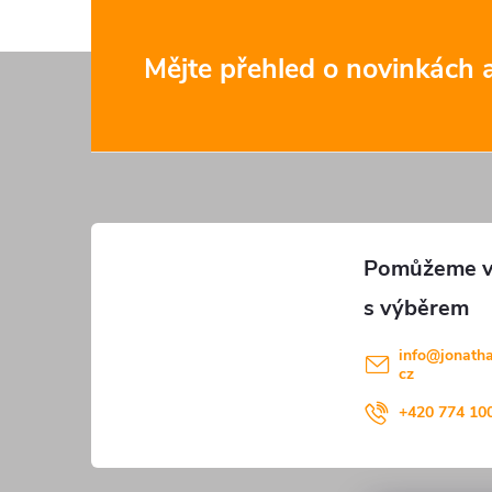
Z
Mějte přehled o novinkách
á
p
a
t
í
info
@
jonath
cz
+420 774 10