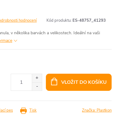
odrobnosti hodnocení
Kód produktu:
ES-48757_41293
la, v několika barvách a velikostech. Ideální na vaši
formace
VLOŽIT DO KOŠÍKU
dací pes
Tisk
Značka:
Plastkon