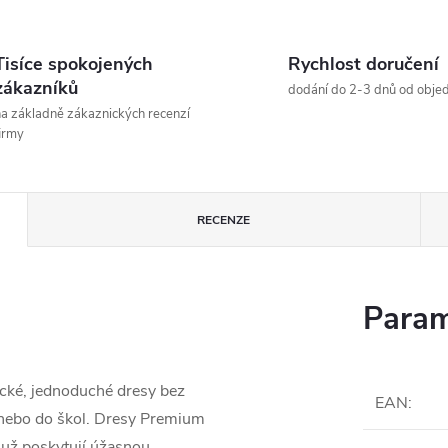
Tisíce spokojených
Rychlost doručení
zákazníků
dodání do 2-3 dnů od obje
a základně zákaznických recenzí
irmy
RECENZE
Param
cké, jednoduché dresy bez
EAN
:
 nebo do škol. Dresy Premium
muž poskytují úžasnou