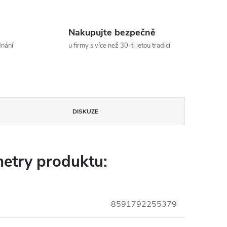
Nakupujte bezpečně
dnání
u firmy s více než 30-ti letou tradicí
DISKUZE
etry produktu:
8591792255379