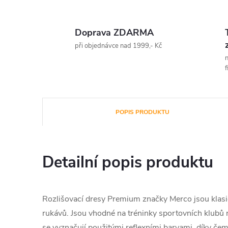
Doprava ZDARMA
při objednávce nad 1999,- Kč
n
f
POPIS PRODUKTU
Detailní popis produktu
Rozlišovací dresy Premium značky Merco jsou klasi
rukávů. Jsou vhodné na tréninky sportovních klubů
se vyznačují použitými reflexními barvami, díky če