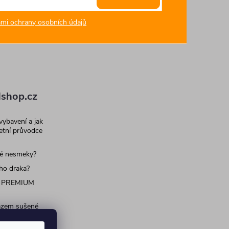
mi ochrany osobních údajů
shop.cz
 vybavení a jak
letní průvodce
né nesmeky?
ího draka?
 PREMIUM
razem sušené
 pro psy a