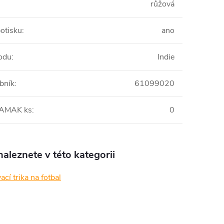
růžová
otisku
:
ano
odu
:
Indie
bník
:
61099020
 AMAK ks
:
0
aleznete v této kategorii
ací trika na fotbal