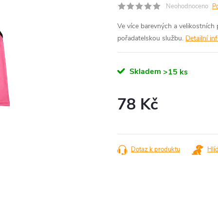
Neohodnoceno
P
Ve více barevných a velikostních 
pořadatelskou službu.
Detailní i
Skladem
>15 ks
78 Kč
Měrná
cena:
Dotaz k produktu
Hlí