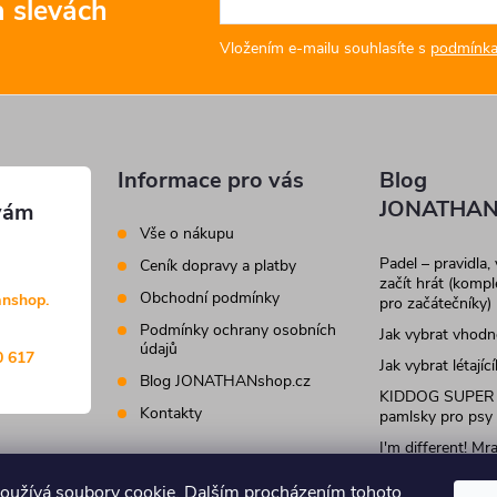
a slevách
Vložením e-mailu souhlasíte s
podmínka
Informace pro vás
Blog
JONATHAN
Vše o nákupu
Padel – pravidla,
Ceník dopravy a platby
začít hrát (komp
Obchodní podmínky
anshop.
pro začátečníky)
Podmínky ochrany osobních
Jak vybrat vhod
údajů
0 617
Jak vybrat létajíc
Blog JONATHANshop.cz
KIDDOG SUPER
Kontakty
pamlsky pro psy
I'm different! M
krmivo a pamlsky
kočky
oužívá soubory cookie. Dalším procházením tohoto