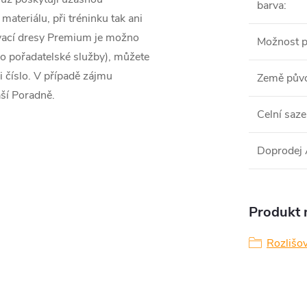
barva
:
materiálu, při tréninku tak ani
ovací dresy Premium je možno
Možnost p
ro pořadatelské služby), můžete
i číslo. V případě zájmu
Země pův
aší Poradně.
Celní saze
Doprodej
Produkt n
Rozlišov