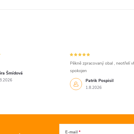
Pěkně zpracovaný obal , neotřelí vh
spokojen
ěra Šmídová
8.2026
Patrik Pospisil
1.8.2026
E-mail