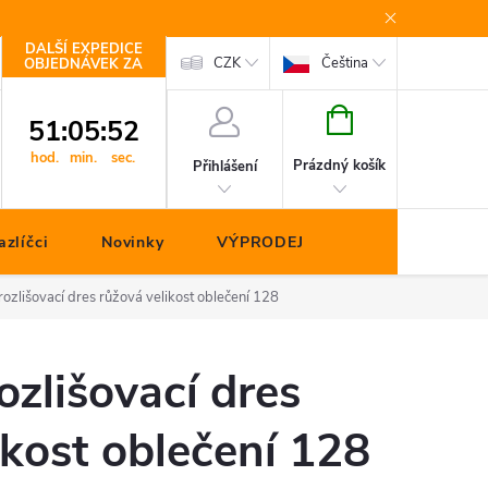
DALŠÍ EXPEDICE
Kontakty
CZK
Čeština
OBJEDNÁVEK ZA
NÁKUPNÍ
51
:
05
:
51
KOŠÍK
hod.
min.
sec.
Prázdný košík
Přihlášení
zlíčci
Novinky
VÝPRODEJ
ozlišovací dres růžová velikost oblečení 128
zlišovací dres
ikost oblečení 128