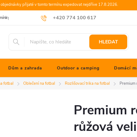
objednávky přijaté v tomto termínu expedovat nejdříve 17.8.2026.
+420 774 100 617
mínky
Podmínky ochrany osobních údajů
Blog JONATHANshop.cz
info@jonathanshop.cz
HLEDAT
Dům a zahrada
Outdoor a camping
Domácí ma
a fotbal
Oblečení na fotbal
Rozlišovací trika na fotbal
Premium r
Premium ro
růžová vel