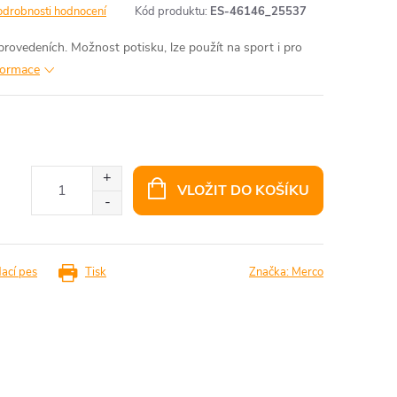
odrobnosti hodnocení
Kód produktu:
ES-46146_25537
provedeních. Možnost potisku, lze použít na sport i pro
nformace
VLOŽIT DO KOŠÍKU
dací pes
Tisk
Značka:
Merco