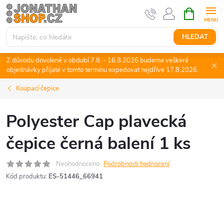
Přejít
NÁKUPNÍ
KOŠÍK
na
obsah
HLEDAT
Z důvodu dovolené v období 7.8. - 16.8.2026 budeme veškeré
objednávky přijaté v tomto termínu expedovat nejdříve 17.8.2026.
Koupací čepice
Polyester Cap plavecká
čepice černá balení 1 ks
Neohodnoceno
Podrobnosti hodnocení
Kód produktu:
ES-51446_66941