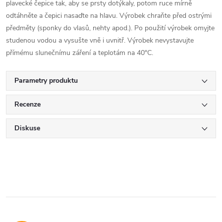
plavecké čepice tak, aby se prsty dotýkaly, potom ruce mírně
odtáhněte a čepici nasaďte na hlavu. Výrobek chraňte před ostrými
předměty (sponky do vlasů, nehty apod.). Po použití výrobek omyjte
studenou vodou a vysušte vně i uvnitř. Výrobek nevystavujte
přímému slunečnímu záření a teplotám na 40°C.
Parametry produktu
Recenze
Diskuse