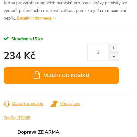
forma provýrobu domácích pamlsků pro psy a kočky pamlsky lze
vyrábět pečenénebo mražené velikost pamlsku je2 cm maximální
nepři...
Detailní informace
Skladem
>15 ks
234 Kč
Měrná
cena:
VLOŽIT DO KOŠÍKU
Dotaz k produktu
Hlídací pes
Značka:
TRIXIE
Doprava ZDARMA