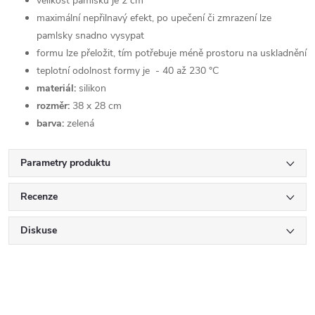
velikost pamlsku je 2 cm
maximální nepřilnavý efekt, po upečení či zmrazení lze
pamlsky snadno vysypat
formu lze přeložit, tím potřebuje méně prostoru na uskladnění
teplotní odolnost formy je - 40 až 230 °C
materiál:
silikon
rozměr:
38 x 28 cm
barva:
zelená
Parametry produktu
Recenze
Diskuse