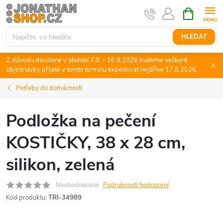
Přejít
NÁKUPNÍ
KOŠÍK
na
obsah
HLEDAT
Z důvodu dovolené v období 7.8. - 16.8.2026 budeme veškeré
objednávky přijaté v tomto termínu expedovat nejdříve 17.8.2026.
Potřeby do domácnosti
Podložka na pečení
KOSTIČKY, 38 x 28 cm,
silikon, zelená
Neohodnoceno
Podrobnosti hodnocení
Kód produktu:
TRI-34989